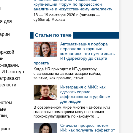
крупнейший Форум по процессной
л
аналитике и искусственному интеллекту
18 — 19 сентября 2026 г. (пятница —
суббота), Москва
я для
.
нарии
Статьи по теме
Автоматизация подбора
персонала в крупных
ержкой
компаниях: что нужно знать
ИТ-директору до старта
ли
проекта
-задачи.
Когда HR приходит к ИТ-директору
 ИТ-контур
с запросом на автоматизацию найма,
матривают
за этим, как правило, стоит …
релости
Интеграция с МИС: как
сделать сервис
эффективным и удобным
для людей
систем
В современном мире многие чат-боты или
ные
голосовые помощники могут не только
пки,
проконсультировать по какому-то …
,
Сначала процесс, потом
 риск
ИИ: как получить эффект от