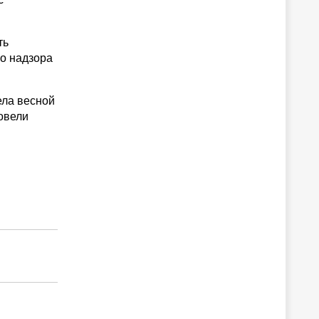
ть
о надзора
ела весной
овели