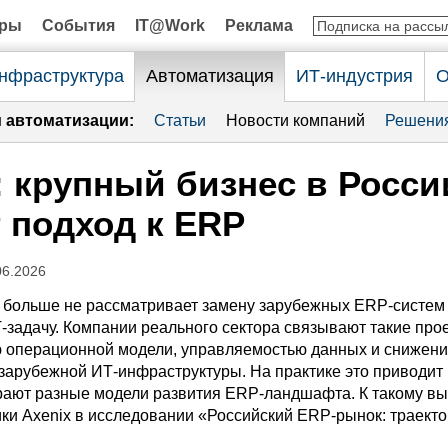
оры
События
IT@Work
Реклама
нфраструктура
Автоматизация
ИТ-индустрия
О
и автоматизации:
Статьи
Новости компаний
Решени
: крупный бизнес в Росси
 подход к ERP
06.2026
 больше не рассматривает замену зарубежных ERP-систем 
задачу. Компании реального сектора связывают такие про
ю операционной модели, управляемостью данных и снижен
зарубежной ИТ-инфраструктуры. На практике это приводит к
ают разные модели развития ERP-ландшафта. К такому в
ки Axenix в исследовании «Российский ERP-рынок: траект