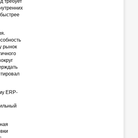
д требует
нутренних
 быстрее
я.
особность
у рынок
тичного
вокруг
ерждать
нтировал
му ERP-
сильный
лная
овки
с