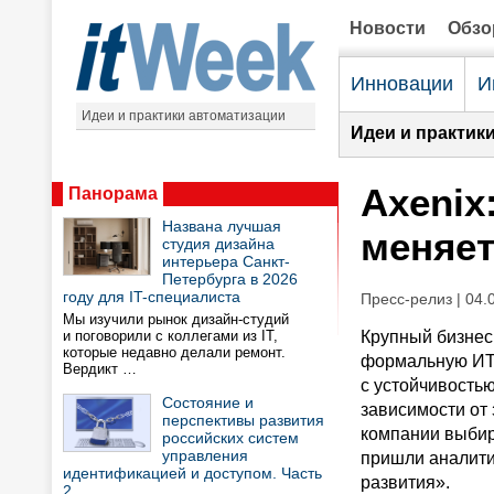
Новости
Обз
Инновации
И
Идеи и практики автоматизации
Идеи и практик
Axenix
Панорама
Названа лучшая
меняет
студия дизайна
интерьера Санкт-
Петербурга в 2026
году для IT-специалиста
Пресс-релиз | 04.
Мы изучили рынок дизайн-студий
и поговорили с коллегами из IT,
Крупный бизнес
которые недавно делали ремонт.
формальную ИТ-
Вердикт …
с устойчивость
Состояние и
зависимости от 
перспективы развития
компании выбир
российских систем
управления
пришли аналити
идентификацией и доступом. Часть
развития».
2