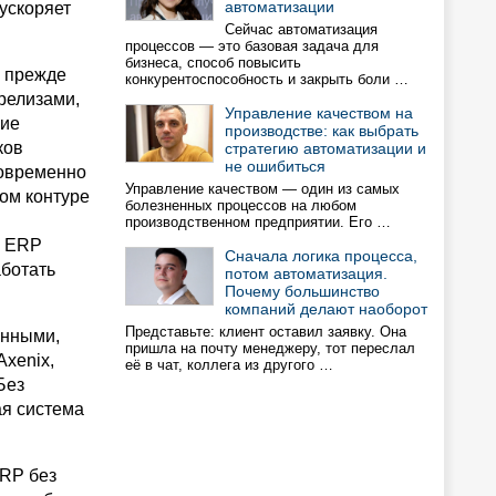
автоматизации
ускоряет
Сейчас автоматизация
процессов — это базовая задача для
бизнеса, способ повысить
 прежде
конкурентоспособность и закрыть боли …
релизами,
Управление качеством на
ние
производстве: как выбрать
ков
стратегию автоматизации и
не ошибиться
новременно
Управление качеством — один из самых
ом контуре
болезненных процессов на любом
производственном предприятии. Его …
е ERP
Сначала логика процесса,
аботать
потом автоматизация.
Почему большинство
компаний делают наоборот
Представьте: клиент оставил заявку. Она
анными,
пришла на почту менеджеру, тот переслал
Axenix,
её в чат, коллега из другого …
Без
ая система
ERP без