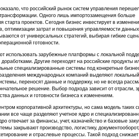
оказало, что российский рынок систем управления переше
 трансформации. Одного лишь импортозамещения больше
я старта проектов. Сегодня бизнес инвестирует в изменени
в, оптимизации затрат и повышения управляемости данных
ываются от универсальных стратегий, выбирая гибкие сце
операционной готовности.
т использовать зарубежные платформы с локальной подд
 доработками. Другие переходят на российские продукты и
льные специализированные системы под конкретные бизнес
разделения международных компаний выделяют локальный
истемы, переносят данные и поддержку, но не всегда расс
кончательное решение. Выбор подхода зависит от отрасли, з
ства данных и готовности бизнеса к изменениям.
ентром корпоративной архитектуры, но сама модель таких 
ании все чаще разделяют учетное ядро и специализирован
ро отвечает за финансы, учет, казначейство и базовые заку
темы закрывают производство, логистику, документооборот
жетирование и отраслевые процессы. Такой подход снижает