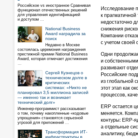
Российское vs иностранное Сравнивая
Исследование п
функционал отечественных решений
для управления идентификацией
к прагматичной
и доступом …
недостаточно дл
National Business
снижения риско
Award наградила за
Компании отказ
поиск
с учетом своей 
Недавно в Москве
состоялась церемония награждения
Одни продолжаю
престижной премии National Business
Award, которая отмечает достижения
и собственными
…
развивают отде
Сергей Кузнецов о
Российские под
техническом долге в
из глобальной с
критических
системах: «Никто не
этот этап как о
планировал 3,5 миллиона записей
процессов, каче
— именно так и возникает
технический долг»
ERP остается ц
Инженер-программист рассказывает
меняется. Комп
о том, почему накопленные «кодовые
упрощения» становятся серьезной
контуры: ERP-яд
угрозой для приложений …
а отдельные сис
Трансформация ИТ-
аналитику, бюд
инфраструктуры в