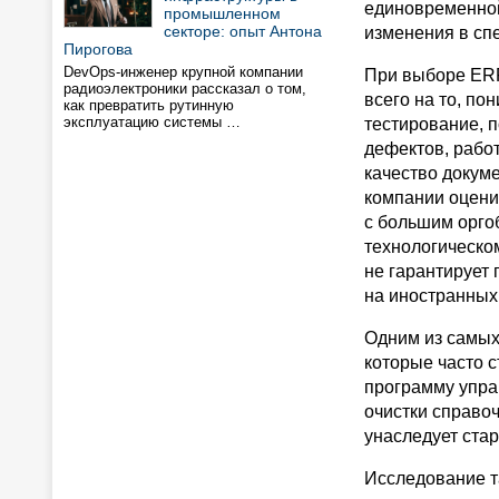
единовременной
промышленном
секторе: опыт Антона
изменения в сп
Пирогова
DevOps-инженер крупной компании
При выборе ER
радиоэлектроники рассказал о том,
всего на то, по
как превратить рутинную
эксплуатацию системы …
тестирование, 
дефектов, рабо
качество докум
компании оцени
с большим орго
технологическо
не гарантирует
на иностранных
Одним из самых
которые часто 
программу упра
очистки справоч
унаследует ста
Исследование т