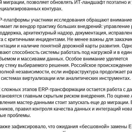
 миграции, позволяет обновлять ИТ-ландшафт поэтапно и 
ециализированных контурах.
P-платформы участники исследования обращают внимание
нимает ли вендор практику больших внедрений: управление 
поддержка, архитектурный надзор, документация, исправле
та с критичными инцидентами. Не менее важны для заказчи
ентации и наличие понятной дорожной карты развития. Од
вают способность системы работать под нагрузкой и в един
бъемом и массивами данных. Особое внимание уделяется
му стеку выбираемого решения. Российское происхождени
 полной независимости, если инфраструктура продолжает р
 системах виртуализации или аналитических инструментах.
 сложных этапов ERP-трансформации остается работа с д
становятся главным скрытым риском внедрения. По оценке 
вления мастер-данными стоит запускать еще до миграции. 
ников, правил контроля качества данных и интеграций нов
рые проблемы.
акже зафиксировало, что ожидания «бесшовной» замены 