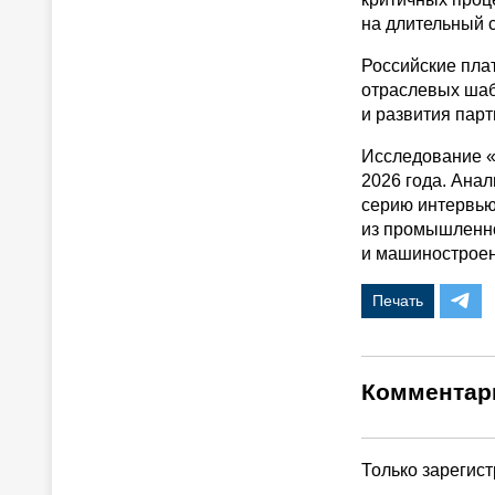
на длительный с
Российские пла
отраслевых шаб
и развития пар
Исследование «
2026 года. Ана
серию интервью
из промышленно
и машиностроен
Печать
Комментар
Только зарегис