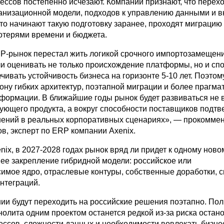
ессов постепенно исчезают. Компании признают, что перехо
анизационной модели, подходов к управлению данными и в
кто начинают такую подготовку заранее, проходят миграцию
отерями времени и бюджета.
P-рынок перестал жить логикой срочного импортозамещени
и оценивать не только происхождение платформы, но и сп
чивать устойчивость бизнеса на горизонте
5-10 лет.
Поэтом
ону гибких архитектур, поэтапной миграции и более прагма
сформации. В ближайшие годы рынок будет развиваться не 
ующего продукта, а вокруг способности поставщиков подтв
ений в реальных корпоративных сценариях», — прокомме
в, эксперт по ERP компании Axenix.
nix, в
2027-2028
годах рынок вряд ли придет к одному ново
нее закрепление гибридной модели: российское или
имое ядро, отраслевые контуры, собственные доработки, 
нтеграций.
ии будут переходить на российские решения поэтапно. По
олита одним проектом останется редкой из-за риска остан
ессов, сложности данных и необходимости вовлекать бизне