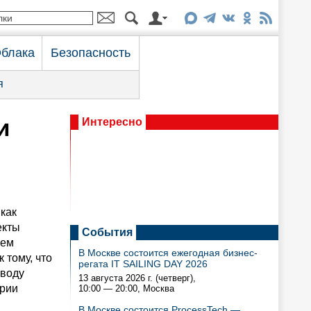
блака
Безопасность
я
и
Интересно
как
екты
События
ием
В Москве состоится ежегодная бизнес-
 тому, что
регата IT SAILING DAY 2026
ыводу
13 августа 2026 г. (четверг),
ории
10:00 — 20:00
, Москва
В Москве состоится ProcessTech —