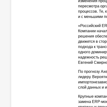
изменения проц
пересмотра орг
процессов. Те, 
и с меньшими п
«Российский ER
Компании начал
решения обеспе
движется в стор
подхода к тран
одного доминир
надежность реш
Евгений Смирно
По прогнозу Axe
лидеру. Вероят
импортонезавис
слой данных и и
Крупные компан
замена ERP-мон
критичных проц