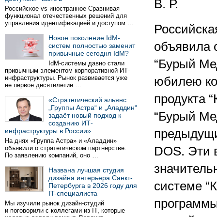
В. Р.
Российское vs иностранное Сравнивая
функционал отечественных решений для
управления идентификацией и доступом …
Российская
Новое поколение IdM-
объявила 
систем полностью заменит
привычные сегодня IdM?
“Бурый Ме
IdM-системы давно стали
привычным элементом корпоративной ИТ-
инфраструктуры. Рынок развивается уже
юбилею ко
не первое десятилетие …
продукта “
«Стратегический альянс
„Группы Астра“ и „Аладдин“
“Бурый Ме
задаёт новый подход к
созданию ИТ-
инфраструктуры в России»
предыдущих
На днях «Группа Астра» и «Аладдин»
объявили о стратегическом партнёрстве.
DOS. Эти 
По заявлению компаний, оно …
значитель
Названа лучшая студия
дизайна интерьера Санкт-
системе “К
Петербурга в 2026 году для
IT-специалиста
программы
Мы изучили рынок дизайн-студий
и поговорили с коллегами из IT, которые