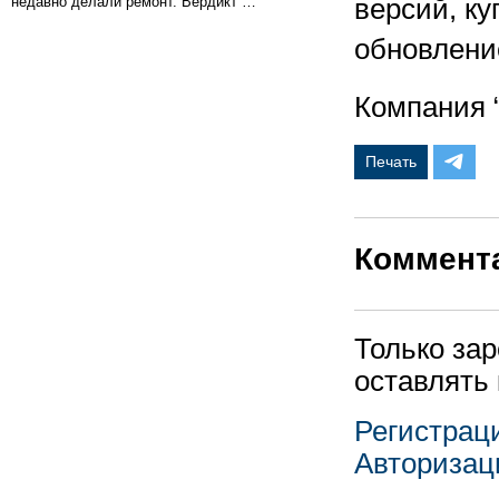
недавно делали ремонт. Вердикт …
версий, ку
обновление
Компания “
Печать
Коммент
Только за
оставлять
Регистрац
Авторизац