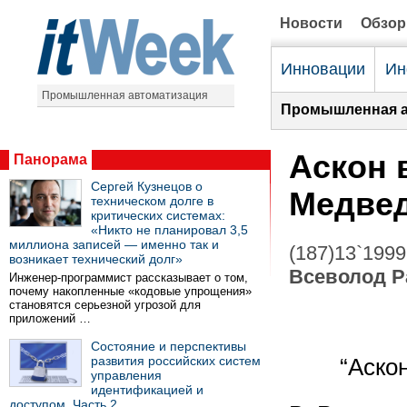
Новости
Обзо
Инновации
Ин
Промышленная автоматизация
Промышленная а
Аскон 
Панорама
Сергей Кузнецов о
Медве
техническом долге в
критических системах:
«Никто не планировал 3,5
миллиона записей — именно так и
(187)13`1999
возникает технический долг»
Всеволод Р
Инженер-программист рассказывает о том,
почему накопленные «кодовые упрощения»
становятся серьезной угрозой для
приложений …
Состояние и перспективы
развития российских систем
“Аско
управления
идентификацией и
доступом. Часть 2