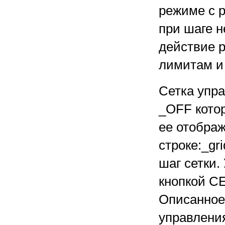
режиме с 
при шаге н
действие 
лимитам и 
Сетка упр
_OFF кото
ее отобра
строке:_gr
шаг сетки.
кнопкой СЕ
Описанное
управления