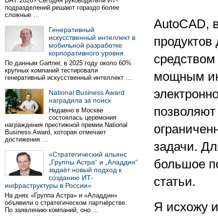
DAY 2026? Сегодня руководители ИТ-
подразделений решают гораздо более
сложные …
AutoCAD, 
Генеративный
искусственный интеллект в
продуктов 
мобильной разработке
корпоративного уровня
средством
По данным Gartner, в 2025 году около 60%
крупных компаний тестировали
мощным ин
генеративный искусственный интеллект …
электронн
National Business Award
наградила за поиск
позволяют 
Недавно в Москве
состоялась церемония
награждения престижной премии National
ограничен
Business Award, которая отмечает
достижения …
задачи. Дл
«Стратегический альянс
большое по
„Группы Астра“ и „Аладдин“
задаёт новый подход к
созданию ИТ-
статьи.
инфраструктуры в России»
На днях «Группа Астра» и «Аладдин»
объявили о стратегическом партнёрстве.
Я исхожу и
По заявлению компаний, оно …