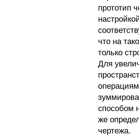
прототип ч
настройкой
соответст
что на та
только стр
Для увели
пространс
операциям
зуммирова
способом н
же опреде
чертежа.