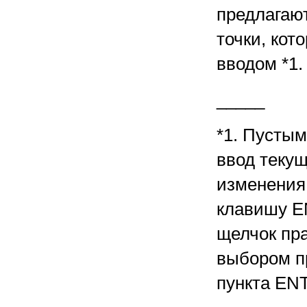
предлагаю
точки, кот
вводом *1.
_____
*1. Пустым
ввод текущ
изменения
клавишу E
щелчок пр
выбором п
пункта EN