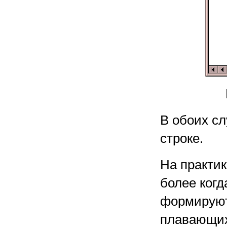
В обоих с
строке.
На практик
более ког
формируют
плавающих