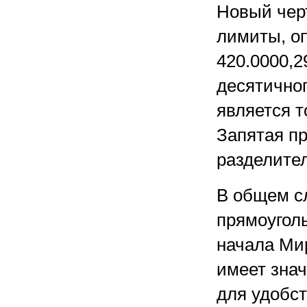
Новый чер
лимиты, о
420.0000,2
десятично
является т
Запятая п
разделител
В общем с
прямоугол
начала Ми
имеет зна
для удобст