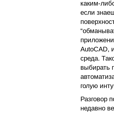
каким-либ
если знаеш
поверхнос
“обманыва
приложени
AutoCAD, и
среда. Так
выбирать 
автоматиза
голую инту
Разговор 
недавно ве