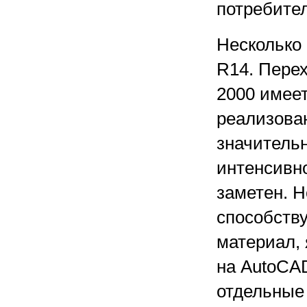
потребите
Несколько 
R14. Пере
2000 имее
реализова
значительн
интенсивн
заметен. Н
способств
материал,
на AutoCAD
отдельные