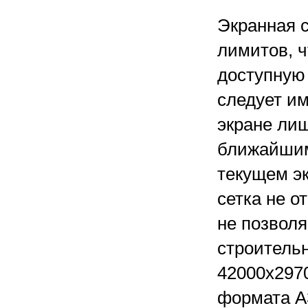
Экранная с
лимитов, ч
доступную 
следует им
экране лиш
ближайшим
текущем э
сетка не о
не позволя
строитель
42000x2970
формата A3