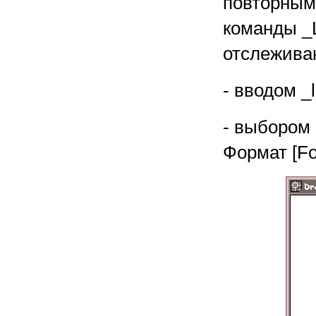
повторным
команды _
отслежива
- вводом _
- выбором 
Формат [Fo