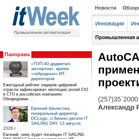
Новости
Обзо
Инновации
Ин
Промышленная автоматизация
Промышленная а
AutoCA
Панорама
«ТОП-40 диджитал-
примен
экспертов»: время
«гибридных» ИТ-
директоров
проект
Ежегодный рейтинг лидеров цифровой
отрасли зафиксировал эволюцию ролей CIO
и CTO в российских компаниях.
(257)35`2000
Обнародован …
Александр 
Евгений Шелестюк,
генеральный директор
DCLogic, о бизнес-регате IT
SAILING DAY, 13 августа
2026 г.
Евгений, чему будет посвящен IT SAILING