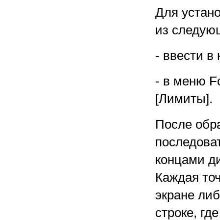
Для устан
из следую
- ввести в 
- в меню F
[Лимиты].
После обр
последова
концами ди
Каждая точ
экране либ
строке, гд