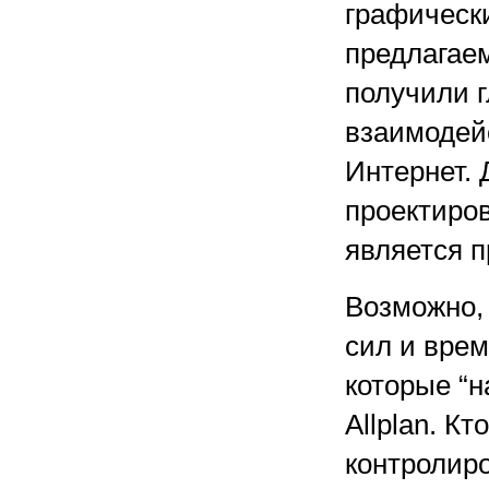
графически
предлагаем
получили 
взаимодейс
Интернет.
проектиров
является 
Возможно, 
сил и врем
которые “н
Allplan. К
контролиро