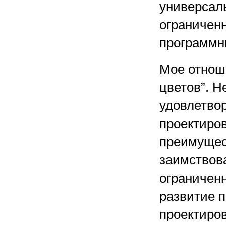
универсал
ограничен
программн
Мое отноше
цветов”. Н
удовлетво
проектиров
преимущес
заимствова
ограничен
развитие 
проектиров