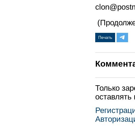
clon@postm
(Продолже
Печать
Коммент
Только за
оставлять
Регистрац
Авторизац