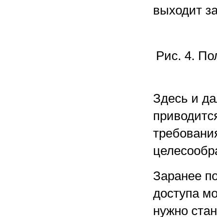
выходит з
Рис. 4. П
Здесь и д
приводится
требовани
целесообр
Заранее по
доступа мо
нужно ста