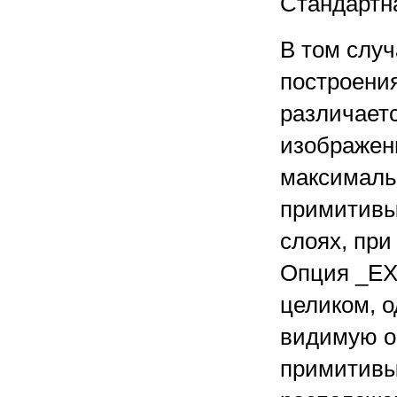
Стандартна
В том случ
построени
различаетс
изображен
максималь
примитивы
слоях, при
Опция _EX
целиком, 
видимую об
примитивы