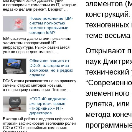
Мы изучили рынок дизайн-студий
элементов (
и поговорили с коллегами из IT, которые
недавно делали ремонт. Вердикт …
конструкций
Новое поколение IdM-
систем полностью
техногенных 
заменит привычные
сегодня IdM?
теме весьма 
IdM-системы давно стали привычным
элементом корпоративной ИТ-
инфраструктуры. Рынок развивается
Открывают п
уже не первое десятилетие …
наук Дмитри
Облачная защита от
DDoS: альтернатива
возможна, но в редких
технический 
случаях
“Современно
DDoS-атаки развиваются не по принципу
замены старых методов новыми,
а по принципу накопления. Техники …
элементного 
«ТОП-40 диджитал-
рулетка, ил
экспертов»: время
«гибридных» ИТ-
метода конеч
директоров
Ежегодный рейтинг лидеров цифровой
программные
отрасли зафиксировал эволюцию ролей
CIO и CTO в российских компаниях.