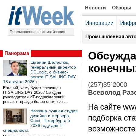
Новости
Обзоры
Инновации
Инфра
Промышленная автоматизация
Промышленная авто
Обсужда
Панорама
Евгений Шелестюк,
конечны
генеральный директор
DCLogic, о бизнес-
регате IT SAILING DAY,
13 августа 2026 г.
(257)35`2000
Евгений, чему будет посвящен
Всеволод Раз
IT SAILING DAY 2026? Сегодня
руководители ИТ-подразделений
решают гораздо более сложные …
На сайте ww
Названа лучшая студия
дизайна интерьера
подборка ста
Санкт-Петербурга в
2026 году для IT-
возможносте
специалиста