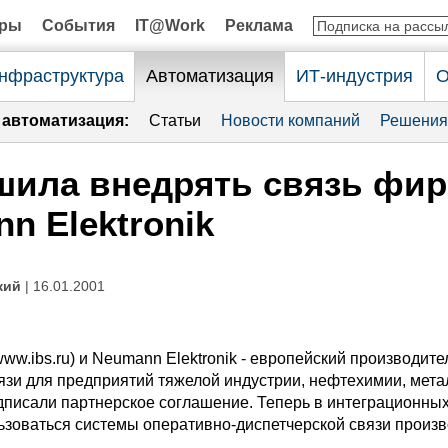
оры
События
IT@Work
Реклама
нфраструктура
Автоматизация
ИТ-индустрия
О
автоматизация:
Статьи
Новости компаний
Решения
шила внедрять связь фи
n Elektronik
кий
| 16.01.2001
ww.ibs.ru) и Neumann Elektronik - европейский производите
язи для предприятий тяжелой индустрии, нефтехимии, мета
одписали партнерское соглашение. Теперь в интеграционных
льзоваться системы оперативно-диспетчерской связи произ