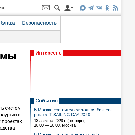
блака
Безопасность
рмы
Интересно
События
ль систем
В Москве состоится ежегодная бизнес-
ллургии и
регата IT SAILING DAY 2026
13 августа 2026 г. (четверг),
 проектах
10:00 — 20:00
, Москва
водства
В Москве состоится ProcessTech —