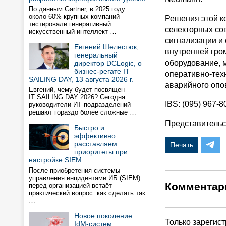
По данным Gartner, в 2025 году
около 60% крупных компаний
Решения этой к
тестировали генеративный
селекторных со
искусственный интеллект …
сигнализации и
Евгений Шелестюк,
внутренней гро
генеральный
оборудование, 
директор DCLogic, о
бизнес-регате IT
оперативно-техн
SAILING DAY, 13 августа 2026 г.
аварийного опо
Евгений, чему будет посвящен
IT SAILING DAY 2026? Сегодня
IBS: (095) 967-8
руководители ИТ-подразделений
решают гораздо более сложные …
Представительст
Быстро и
эффективно:
расставляем
Печать
приоритеты при
настройке SIEM
После приобретения системы
управления инцидентами ИБ (SIEM)
Комментар
перед организацией встаёт
практический вопрос: как сделать так
…
Новое поколение
Только зарегис
IdM-систем