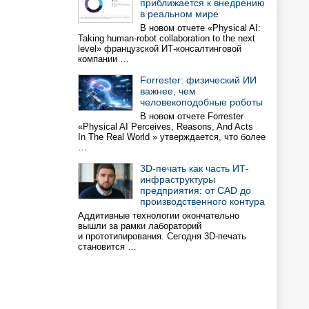
приближается к внедрению
в реальном мире
В новом отчете «Physical AI:
Taking human-robot collaboration to the next
level» французской ИТ-консалтинговой
компании …
Forrester: физический ИИ
важнее, чем
человекоподобные роботы
В новом отчете Forrester
«Physical AI Perceives, Reasons, And Acts
In The Real World » утверждается, что более
…
3D-печать как часть ИТ-
инфраструктуры
предприятия: от CAD до
производственного контура
Аддитивные технологии окончательно
вышли за рамки лабораторий
и прототипирования. Сегодня 3D-печать
становится …