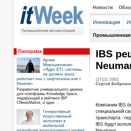
Новости
Обз
Инновации
И
Промышленная автоматизация
Промышленная 
IBS ре
Панорама
Артем
Neuman
Мирошинченко:
«Ядро ETL-системы
не должно знать
работает оно с нефтегазом или с
(271)1`2001
банком»
Сергей Бобровс
Разработчик универсального движка
для платформы Knowledge Space,
лидирующей в рейтинге IBP
CNewsMarket, и один …
Компании IBS (w
специальной св
Генеративный
искусственный
транспорта - п
интеллект в
IBS будут испо
мобильной
разработке корпоративного уровня
Neumann.