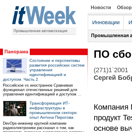
Новости
Обзо
Инновации
И
Промышленная автоматизация
Промышленная а
ПО сбо
Панорама
Состояние и перспективы
развития российских систем
(271)1`2001
управления
идентификацией и
Сергей Боб
доступом. Часть 2
Российское vs иностранное Сравнивая
функционал отечественных решений для
управления идентификацией и доступом …
Трансформация ИТ-
Компания 
инфраструктуры в
промышленном секторе:
продукт Te
опыт Антона Пирогова
DevOps-инженер крупной компании
основе вы
радиоэлектроники рассказал о том, как