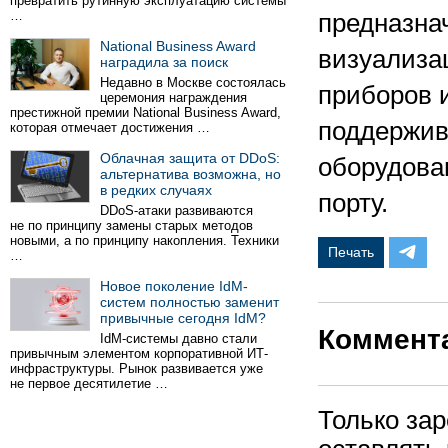
превратить рутинную эксплуатацию системы
…
предназна
National Business Award
визуализа
наградила за поиск
Недавно в Москве состоялась
приборов 
церемония награждения
престижной премии National Business Award,
поддержива
которая отмечает достижения …
Облачная защита от DDoS:
оборудова
альтернатива возможна, но
в редких случаях
порту.
DDoS-атаки развиваются
не по принципу замены старых методов
новыми, а по принципу накопления. Техники
Печать
…
Новое поколение IdM-
систем полностью заменит
привычные сегодня IdM?
Коммент
IdM-системы давно стали
привычным элементом корпоративной ИТ-
инфраструктуры. Рынок развивается уже
не первое десятилетие …
Только за