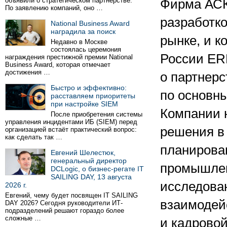
объявили о стратегическом партнёрстве.
Фирма АСК
По заявлению компаний, оно …
разработк
National Business Award
наградила за поиск
рынке, и к
Недавно в Москве
состоялась церемония
России ER
награждения престижной премии National
Business Award, которая отмечает
достижения …
о партнерс
Быстро и эффективно:
по основн
расставляем приоритеты
при настройке SIEM
Компании 
После приобретения системы
управления инцидентами ИБ (SIEM) перед
решения в
организацией встаёт практический вопрос:
как сделать так …
планирова
Евгений Шелестюк,
генеральный директор
промышлен
DCLogic, о бизнес-регате IT
SAILING DAY, 13 августа
исследован
2026 г.
Евгений, чему будет посвящен IT SAILING
взаимодей
DAY 2026? Сегодня руководители ИТ-
подразделений решают гораздо более
сложные …
и кадровой