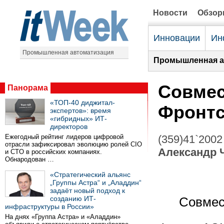
Новости
Обзо
Инновации
Ин
Промышленная автоматизация
Промышленная а
Совмес
Панорама
«ТОП-40 диджитал-
Фронтс
экспертов»: время
«гибридных» ИТ-
директоров
Ежегодный рейтинг лидеров цифровой
(359)41`2002
отрасли зафиксировал эволюцию ролей CIO
Александр 
и CTO в российских компаниях.
Обнародован …
«Стратегический альянс
„Группы Астра“ и „Аладдин“
задаёт новый подход к
созданию ИТ-
Совмес
инфраструктуры в России»
На днях «Группа Астра» и «Аладдин»