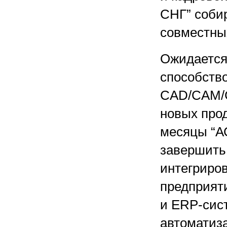
СНГ” соби
совместны
Ожидается
способств
CAD/CAM/C
новых про
месяцы “А
завершить
интегриро
предприяти
и ERP-сис
автоматиз