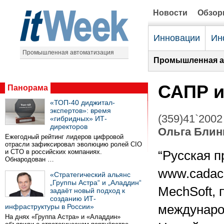
Новости
Обзо
Инновации
Ин
Промышленная автоматизация
Промышленная а
САПР 
Панорама
«ТОП-40 диджитал-
экспертов»: время
(359)41`2002
«гибридных» ИТ-
директоров
Ольга Блин
Ежегодный рейтинг лидеров цифровой
отрасли зафиксировал эволюцию ролей CIO
и CTO в российских компаниях.
“Русская 
Обнародован …
www.cadaca
«Стратегический альянс
„Группы Астра“ и „Аладдин“
MechSoft, 
задаёт новый подход к
созданию ИТ-
инфраструктуры в России»
междунаро
На днях «Группа Астра» и «Аладдин»