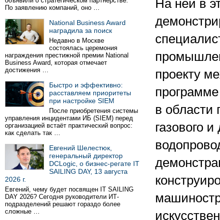
объявили о стратегическом партнёрстве.
На ней в э
По заявлению компаний, оно …
демонстри
National Business Award
наградила за поиск
специалис
Недавно в Москве
состоялась церемония
промышлен
награждения престижной премии National
Business Award, которая отмечает
достижения …
проекту м
Быстро и эффективно:
программе
расставляем приоритеты
при настройке SIEM
в области 
После приобретения системы
управления инцидентами ИБ (SIEM) перед
газового и
организацией встаёт практический вопрос:
как сделать так …
водопровод
Евгений Шелестюк,
генеральный директор
демонстра
DCLogic, о бизнес-регате IT
SAILING DAY, 13 августа
конструир
2026 г.
Евгений, чему будет посвящен IT SAILING
машиностр
DAY 2026? Сегодня руководители ИТ-
подразделений решают гораздо более
сложные …
искусствен