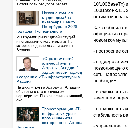
10/100BaseTx) 
а стоимость ресурсов растёт …
100BaseFx. ED
Названа лучшая
оптимизировать 
студия дизайна
интерьера Санкт-
Петербурга в 2026
Как сообщила к
году для IT-специалиста
официально пре
Мы изучили рынок дизайн-студий
новом коммута
и поговорили с коллегами из IT,
которые недавно делали ремонт.
Вердикт …
- построение се
«Стратегический
- поддержка ме
альянс „Группы
Астра“ и „Аладдин“
позволяющего о
задаёт новый подход
сеть, направля
к созданию ИТ-инфраструктуры в
необходим;
России»
На днях «Группа Астра» и «Аладдин»
- возможность 
объявили о стратегическом
партнёрстве. По заявлению компаний,
качеством пере
оно …
- возможность 
Трансформация ИТ-
инфраструктуры в
стабильность ра
промышленном
секторе: опыт Антона
- управление с
Пирогова