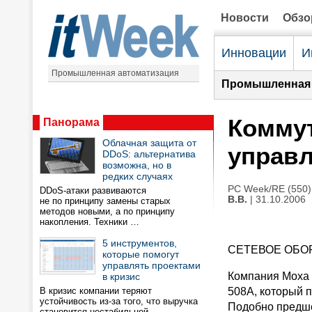
Новости
Обз
Инновации
И
Промышленная автоматизация
Промышленная 
Коммут
Панорама
Облачная защита от
управ
DDoS: альтернатива
возможна, но в
редких случаях
PC Week/RE (550)
DDoS-атаки развиваются
В.В.
| 31.10.2006
не по принципу замены старых
методов новыми, а по принципу
накопления. Техники …
5 инструментов,
СЕТЕВОЕ ОБО
которые помогут
управлять проектами
Компания Moxa 
в кризис
В кризис компании теряют
508A, который 
устойчивость из-за того, что выручка
Подобно предше
становится нестабильной,