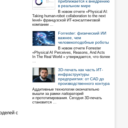
приближается к внедрению
в реальном мире
В новом отчете «Physical AI:
Taking human-robot collaboration to the next
level» французской ИТ-консалтинговой
компании …
Forrester: физический ИИ
важнее, чем
человекоподобные роботы
В новом отчете Forrester
«Physical AI Perceives, Reasons, And Acts
In The Real World » утверждается, что более
…
3D-печать как часть ИТ-
инфраструктуры
предприятия: от CAD до
производственного контура
Аддитивные технологии окончательно
вышли за рамки лабораторий
и прототипирования. Сегодня 3D-печать
становится …
моделей с