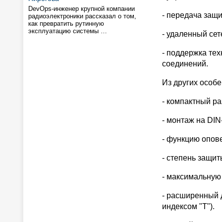
DevOps-инженер крупной компании
- передача защ
радиоэлектроники рассказал о том,
как превратить рутинную
эксплуатацию системы …
- удаленный сет
- поддержка те
соединений.
Из других особ
- компактный ра
- монтаж на DIN
- функцию опов
- степень защит
- максимальную
- расширенный 
индексом "T").