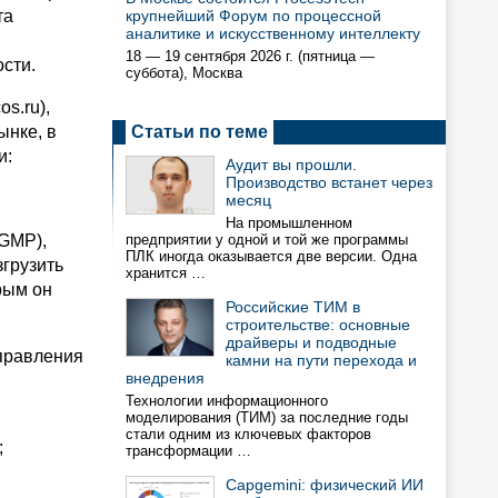
та
крупнейший Форум по процессной
аналитике и искусственному интеллекту
18 — 19 сентября 2026 г. (пятница —
сти.
суббота), Москва
s.ru),
ынке, в
Статьи по теме
и:
Аудит вы прошли.
Производство встанет через
месяц
На промышленном
IGMP),
предприятии у одной и той же программы
ПЛК иногда оказывается две версии. Одна
грузить
хранится …
рым он
Российские ТИМ в
строительстве: основные
драйверы и подводные
управления
камни на пути перехода и
внедрения
Технологии информационного
моделирования (ТИМ) за последние годы
стали одним из ключевых факторов
;
трансформации …
Capgemini: физический ИИ