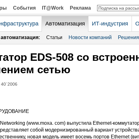
оры
События
IT@Work
Реклама
нфраструктура
Автоматизация
ИТ-индустрия
О
автоматизация:
Статьи
Новости компаний
Решения
атор EDS-508 со встрое
лением сетью
 40`2006
РУДОВАНИЕ
Networking (www.moxa. com) выпустила Ethernet-коммутато
представляет собой модернизированный вариант устройств
ственнику, новая модель имеет восемь портов Ethernet (ви