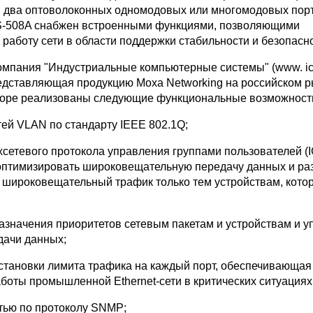
и два оптоволоконных одномодовых или многомодовых пор
S-508A снабжен встроенными функциями, позволяющими
работу сети в области поддержки стабильности и безопасно
омпания "Индустриальные компьютерные системы" (www. ico
дставляющая продукцию Moxa Networking на российском р
торе реализованы следующие функциональные возможност
тей VLAN по стандарту IEEE 802.1Q;
жсетевого протокола управления группами пользователей (
птимизировать широковещательную передачу данных и раз
я широковещательный трафик только тем устройствам, кото
назначения приоритетов сетевым пакетам и устройствам и 
дачи данных;
установки лимита трафика на каждый порт, обеспечивающая
боты промышленной Ethernet-сети в критических ситуациях
етью по протоколу SNMP;