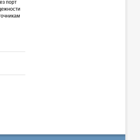
ез порт
дежности
точникам