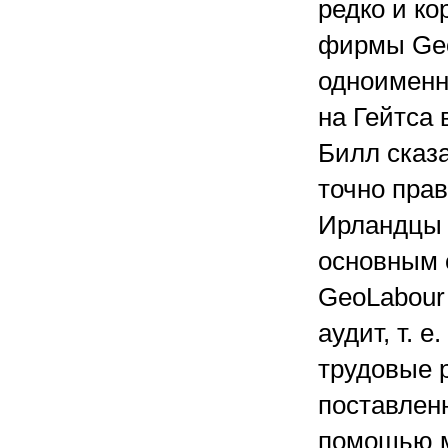
редко и ко
фирмы Geo
одноименн
на Гейтса 
Билл сказа
точно прав
Ирландцы 
основным о
GeoLabour
аудит, т. 
трудовые 
поставлен
помощью м