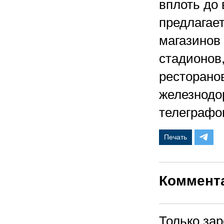
вплоть до
предлагае
магазинов 
стадионов
ресторанов
железнодор
телеграфов
Печать
Коммент
Только за