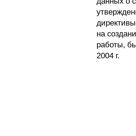
данных о с
утвержден
директивы 
на создани
работы, б
2004 г.