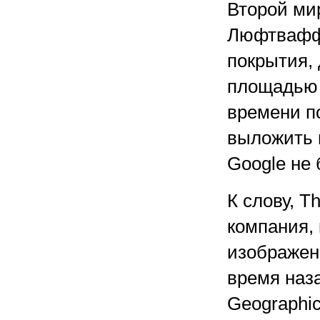
Второй ми
Люфтваффе
покрытия,
площадью б
времени п
выложить и
Google не 
К слову, T
компания, 
изображен
время наза
Geographi