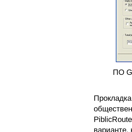
ПО G
Прокладка
обществен
PiblicRout
варианте,