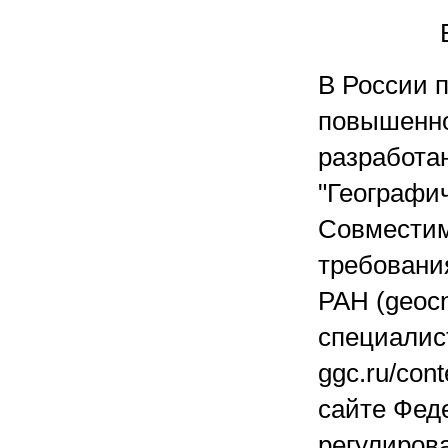
В России 
повышенно
разработа
"Географи
Совместим
требовани
РАН (geocn
специалис
ggc.ru/con
сайте Феде
регулирова