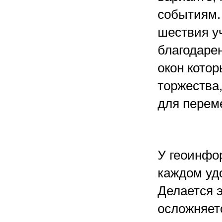
событиям. 
шествия у
благодарен
окон кото
торжества
для перем
У геоинфо
каждом удо
Делается э
осложняетс