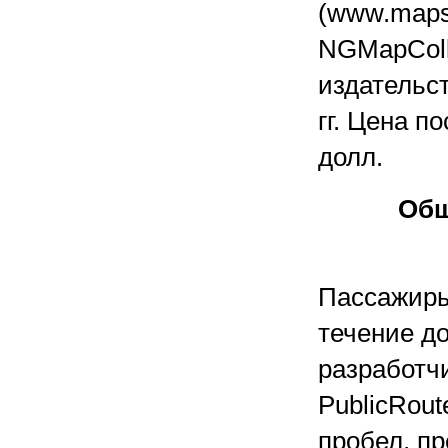
(www.maps
NGMapColl
издательс
гг. Цена п
долл.
Общ
Пассажиры
течение д
разработч
PublicRout
пробел, п