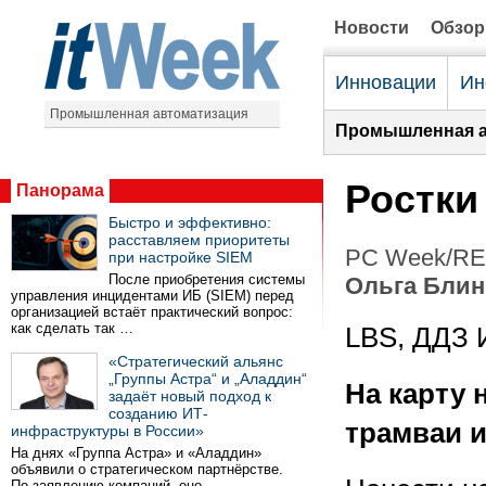
Новости
Обзо
Инновации
Ин
Промышленная автоматизация
Промышленная а
Ростки
Панорама
Быстро и эффективно:
расставляем приоритеты
PC Week/RE 
при настройке SIEM
После приобретения системы
Ольга Блин
управления инцидентами ИБ (SIEM) перед
организацией встаёт практический вопрос:
как сделать так …
LBS, ДДЗ
«Стратегический альянс
„Группы Астра“ и „Аладдин“
На карту 
задаёт новый подход к
созданию ИТ-
трамваи 
инфраструктуры в России»
На днях «Группа Астра» и «Аладдин»
объявили о стратегическом партнёрстве.
По заявлению компаний, оно …