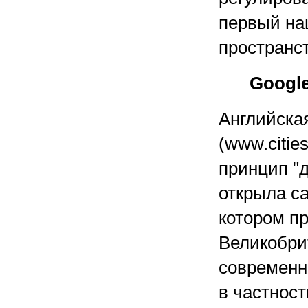
первый на
пространст
Googl
Английская
(www.citie
принцип "д
открыла с
котором п
Великобри
современн
в частнос