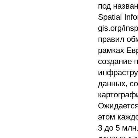
под названи
Spatial In
gis.org/in
правил об
рамках Ев
создание 
инфрастру
данных, с
картограф
Ожидается,
этом каждо
3 до 5 млн