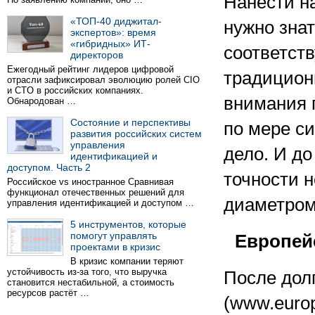
Нанести на
«ТОП-40 диджитал-
нужно знат
экспертов»: время
«гибридных» ИТ-
соответст
директоров
Ежегодный рейтинг лидеров цифровой
традицион
отрасли зафиксировал эволюцию ролей CIO
и CTO в российских компаниях.
внимания 
Обнародован …
Состояние и перспективы
по мере с
развития российских систем
управления
дело. И до
идентификацией и
доступом. Часть 2
точности 
Российское vs иностранное Сравнивая
функционал отечественных решений для
диаметром 
управления идентификацией и доступом …
5 инструментов, которые
помогут управлять
Европей
проектами в кризис
В кризис компании теряют
устойчивость из-за того, что выручка
После дол
становится нестабильной, а стоимость
ресурсов растёт …
(www.europ