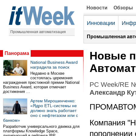
Новости
Обзоры
Инновации
Инфр
Промышленная автоматизация
Промышленная авт
Новые п
Панорама
National Business Award
Автомат
наградила за поиск
Недавно в Москве
состоялась церемония
награждения престижной премии National
PC Week/RE №1
Business Award, которая отмечает
Александр Ку
достижения …
Артем Мирошинченко:
ПРОМАВТО
«Ядро ETL-системы не
должно знать работает
оно с нефтегазом или с
банком»
Компания "Н
Разработчик универсального движка для
платформы Knowledge Space,
пополнении 
лидирующей в рейтинге IBP