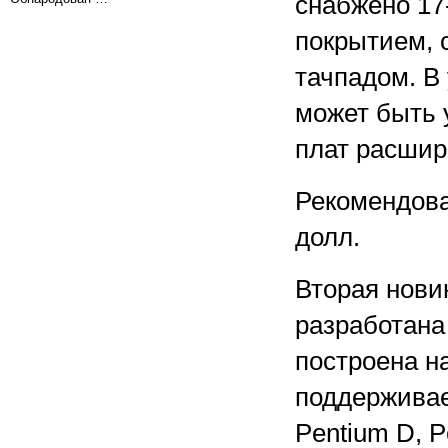
снабжено 1
покрытием, 
тачпадом. В
может быть 
плат расшир
Рекомендова
долл.
Вторая нови
разработана 
построена на
поддерживает
Pentium D, P