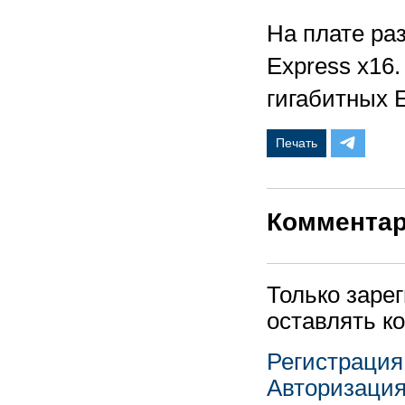
На плате ра
Express x16
гигабитных E
Печать
Коммента
Только заре
оставлять к
Регистрация
Авторизаци