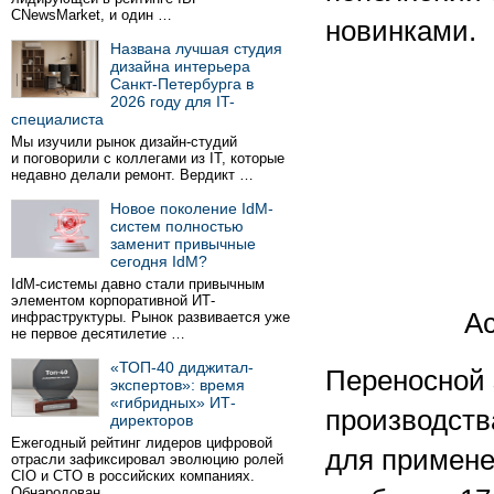
CNewsMarket, и один …
новинками.
Названа лучшая студия
дизайна интерьера
Санкт-Петербурга в
2026 году для IT-
специалиста
Мы изучили рынок дизайн-студий
и поговорили с коллегами из IT, которые
недавно делали ремонт. Вердикт …
Новое поколение IdM-
систем полностью
заменит привычные
сегодня IdM?
IdM-системы давно стали привычным
элементом корпоративной ИТ-
Ac
инфраструктуры. Рынок развивается уже
не первое десятилетие …
«ТОП-40 диджитал-
Переносной
экспертов»: время
«гибридных» ИТ-
производств
директоров
Ежегодный рейтинг лидеров цифровой
для примене
отрасли зафиксировал эволюцию ролей
CIO и CTO в российских компаниях.
Обнародован …