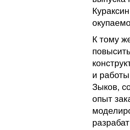
Кураксин
окупаемо
К тому ж
повысить
конструк
и работы
Зыков, с
опыт зак
моделиро
разрабат