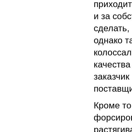
приходит
и за соб
сделать,
однако т
колосса
качества
заказчик
поставщи
Кроме то
форсиров
растягив