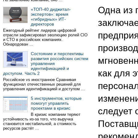
Одна из 
«ТОП-40 диджитал-
экспертов»: время
«гибридных» ИТ-
заключае
директоров
Ежегодный рейтинг лидеров цифровой
предприя
отрасли зафиксировал эволюцию ролей CIO
и CTO в российских компаниях.
Обнародован …
производ
Состояние и перспективы
мгновенн
развития российских систем
управления
идентификацией и
как для 
доступом. Часть 2
Российское vs иностранное Сравнивая
персонал
функционал отечественных решений для
управления идентификацией и доступом …
изменени
5 инструментов, которые
помогут управлять
проектами в кризис
следует 
В кризис компании теряют
устойчивость из-за того, что выручка
Поставщи
становится нестабильной, а стоимость
ресурсов растёт …
рекомен