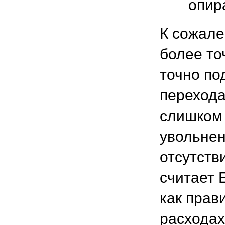
опир
К сожале
более то
точно по
перехода
слишком 
увольнен
отсутств
считает 
как прав
расходах