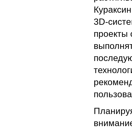
Кураксин
3D-систе
проекты 
выполня
последу
технолог
рекоменд
пользова
Планируя
внимание