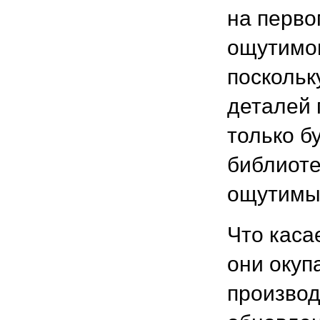
на перво
ощутимог
поскольк
деталей 
только б
библиоте
ощутимы
Что каса
они окуп
производ