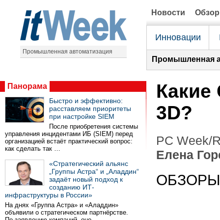
Новости
Обзо
Инновации
Промышленная автоматизация
Промышленная а
Какие
Панорама
Быстро и эффективно:
3D?
расставляем приоритеты
при настройке SIEM
После приобретения системы
управления инцидентами ИБ (SIEM) перед
PC Week/R
организацией встаёт практический вопрос:
как сделать так …
Елена Гор
«Стратегический альянс
„Группы Астра“ и „Аладдин“
ОБЗОР
задаёт новый подход к
созданию ИТ-
инфраструктуры в России»
На днях «Группа Астра» и «Аладдин»
объявили о стратегическом партнёрстве.
По заявлению компаний, оно …