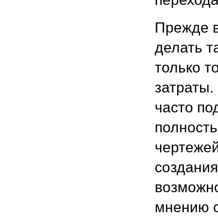
Прежде в
делать т
только т
затраты.
часто по
полность
чертежей
создания
возможно
мнению с