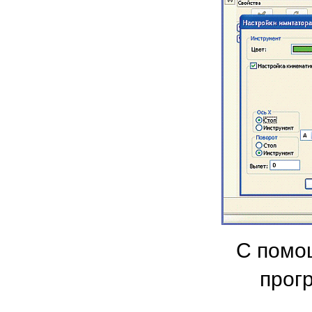
С помо
прог