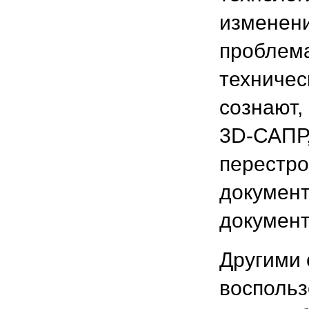
изменени
проблема
техничес
сознают,
3D-САПР,
перестро
документ
документ
Другими
воспольз