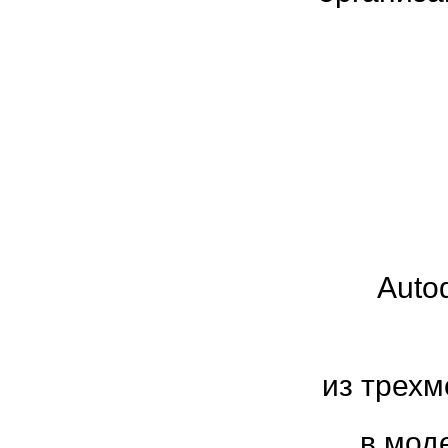
Auto
из трех
в мод