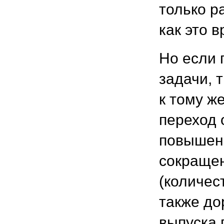
только р
как это 
Но если 
задачи, 
к тому ж
переход 
повышени
сокращен
(количес
также до
выпуска 