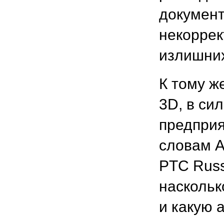
документ
некоррек
излишних
К тому ж
3D, в си
предприя
словам А
PTC Russ
наскольк
и какую 