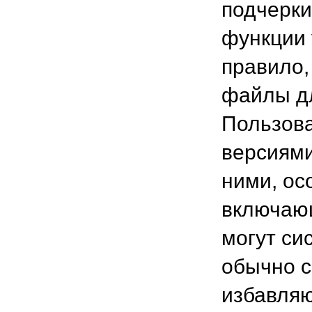
подчерки
функции 
правило
файлы дл
Пользова
версиями
ними, ос
включаю
могут си
обычно с
избавляю