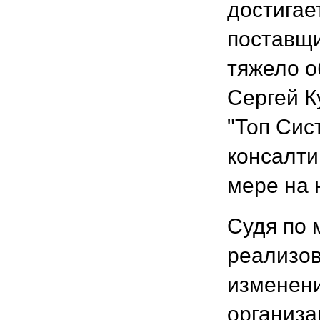
достигае
поставщи
тяжело о
Сергей К
"Топ Сис
консалти
мере на 
Судя по 
реализов
изменени
организа