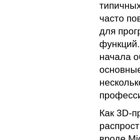
типичных
часто по
для про
функций.
начала о
основные
нескольк
професс
Как 3D-п
распрос
вроде Mi