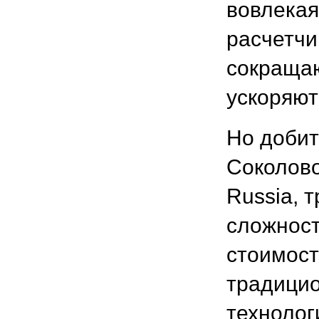
вовлекая
расчетчи
сокращаю
ускоряют
Но добит
Соколово
Russia, 
сложност
стоимост
традицио
технолог