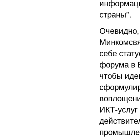
информаци
страны”.
Очевидно,
Минкомсвя
себе стат
форума в 
чтобы иде
сформулир
воплощени
ИКТ-услуг 
действите
промышлен