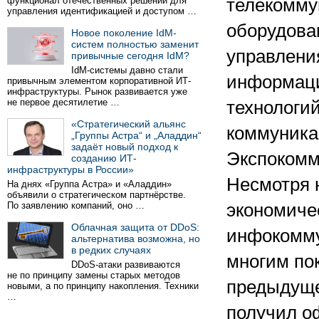
функционал отечественных решений для
телекомму
управления идентификацией и доступом …
оборудова
Новое поколение IdM-
систем полностью заменит
управлени
привычные сегодня IdM?
IdM-системы давно стали
информац
привычным элементом корпоративной ИТ-
инфраструктуры. Рынок развивается уже
не первое десятилетие …
технологий
«Стратегический альянс
коммуника
„Группы Астра“ и „Аладдин“
задаёт новый подход к
Экспокомм
созданию ИТ-
инфраструктуры в России»
Несмотря 
На днях «Группа Астра» и «Аладдин»
объявили о стратегическом партнёрстве.
По заявлению компаний, оно …
экономиче
Облачная защита от DDoS:
инфокомму
альтернатива возможна, но
в редких случаях
многим по
DDoS-атаки развиваются
не по принципу замены старых методов
предыдущег
новыми, а по принципу накопления. Техники
…
получил о