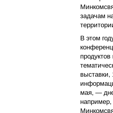
Минкомсвяз
задачам на
территории
В этом го
конференц
продуктов
тематическ
выставки,
информаци
мая, — дн
например,
Минкомсвя