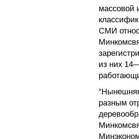
массовой 
классифик
СМИ относ
Минкомсвяз
зарегистр
из них 14
работающи
“Нынешняя
разным от
деревообр
Минкомсвя
Минэконом