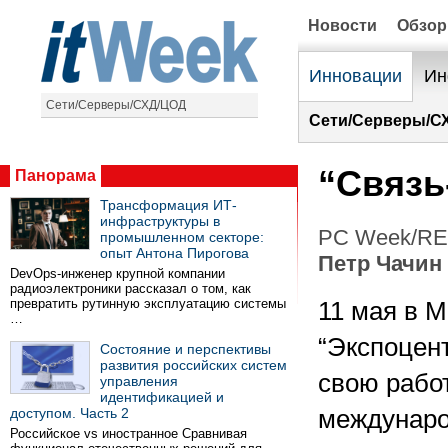
Новости
Обзо
Инновации
Ин
Сети/Серверы/СХД/ЦОД
Сети/Серверы/С
“Связь
Панорама
Трансформация ИТ-
инфраструктуры в
PC Week/RE 
промышленном секторе:
опыт Антона Пирогова
Петр Чачин
DevOps-инженер крупной компании
радиоэлектроники рассказал о том, как
превратить рутинную эксплуатацию системы
11 мая в М
…
“Экспоцен
Состояние и перспективы
развития российских систем
свою работ
управления
идентификацией и
доступом. Часть 2
междунаро
Российское vs иностранное Сравнивая