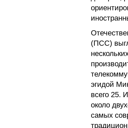
ориентиро
иностранн
Отечестве
(ПСС) выгл
нескольки
производи
телекомму
эгидой Мин
всего 25. 
около двух
самых сов
традицион