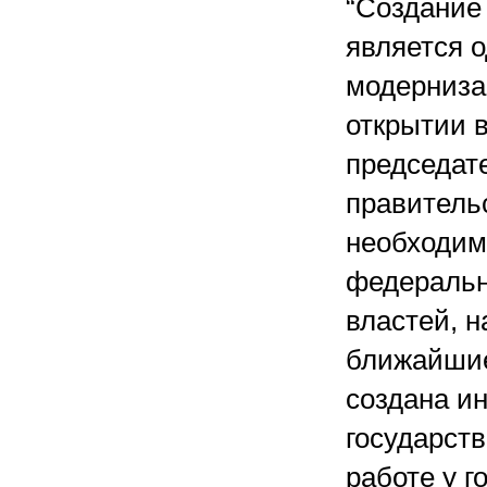
“Создание
является 
модерниза
открытии 
председат
правитель
необходим
федеральн
властей, н
ближайшие
создана и
государств
работе у г