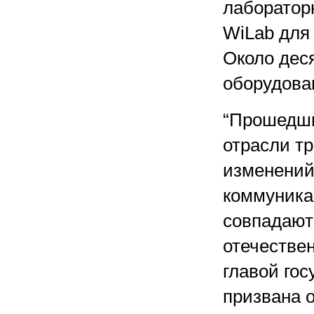
лаборатор
WiLab для 
Около дес
оборудован
“Прошедши
отрасли т
изменений
коммуника
совпадают
отечестве
главой гос
призвана 