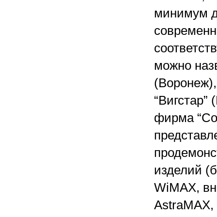
минимум д
современн
соответст
можно назв
(Воронеж)
“Вигстар” 
фирма “Со
представл
продемонс
изделий (
WiMAX, вн
AstraMAX,