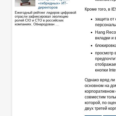
«гибридных» ИТ-
директоров
Кроме того, в 
Ежегодный рейтинг лидеров цифровой
отрасли зафиксировал эволюцию
защита от 
ролей CIO и CTO в российских
компаниях. Обнародован …
персональ
Hang Recov
вкладки и 
блокировк
просмотр 
предпочти
отображае
кнопки Int
Однако вряд ли 
основном на до
корпоративном с
совместим тольк
которой, по оце
двух третей кор