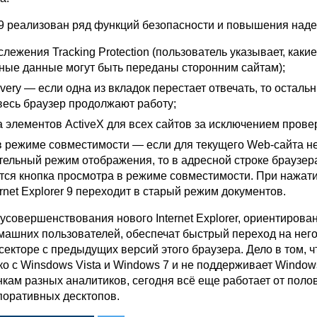
IE9 реализован ряд функций безопасности и повышения над
слежения Tracking Protection (пользователь указывает, какие
ные данные могут быть переданы сторонним сайтам);
ery — если одна из вкладок перестает отвечать, то осталь
весь браузер продолжают работу;
а элементов ActiveX для всех сайтов за исключением прове
в режиме совместимости — если для текущего Web-сайта не
тельный режим отображения, то в адресной строке браузер
тся кнопка просмотра в режиме совместимости. При нажати
ernet Explorer 9 переходит в старый режим документов.
усовершенствования нового Internet Explorer, ориентирова
машних пользователей, обеспечат быстрый переход на него
екторе с предыдущих версий этого браузера. Дело в том, ч
о с Winsdows Vista и Windows 7 и не поддерживает Window
нкам разных аналитиков, сегодня всё еще работает от поло
поративных десктопов.