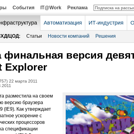
оры
События
IT@Work
Реклама
нфраструктура
Автоматизация
ИТ-индустрия
О
СХД/ЦОД:
Статьи
Новости компаний
Решения
 финальная версия девя
t Explorer
57) 22 марта 2011
3.2011
рта разместила на своем
ю версию браузера
 9 (IE9). Как утверждает
ратное ускорение с
ческих процессоров
ка спецификации