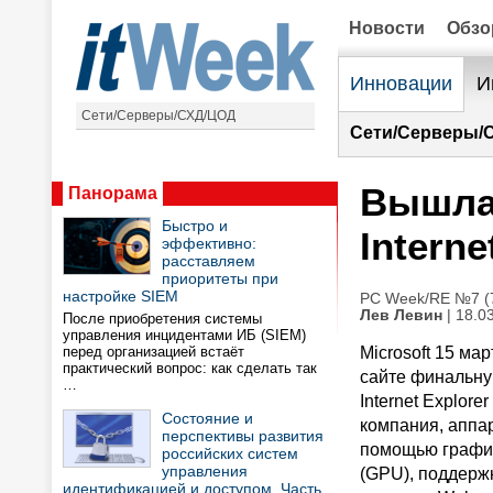
Новости
Обз
Инновации
И
Сети/Серверы/СХД/ЦОД
Сети/Серверы/
Вышла
Панорама
Быстро и
Interne
эффективно:
расставляем
приоритеты при
настройке SIEM
PC Week/RE №7 (7
Лев Левин
| 18.0
После приобретения системы
управления инцидентами ИБ (SIEM)
перед организацией встаёт
Microsoft 15 ма
практический вопрос: как сделать так
сайте финальну
…
Internet Explorer
Состояние и
компания, аппа
перспективы развития
помощью графи
российских систем
управления
(GPU), поддерж
идентификацией и доступом. Часть