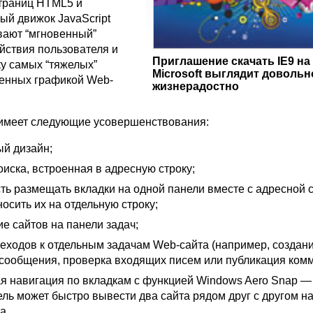
траниц HTML5 и
ый движок JavaScript
вают “мгновенный”
ействия пользователя и
Приглашение скачать IE9 на
ку самых “тяжелых”
Microsoft выглядит довольн
енных графикой Web-
жизнерадостно
имеет следующие усовершенствования:
й дизайн;
иска, встроенная в адресную строку;
ть размещать вкладки на одной панели вместе с адресной 
осить их на отдельную строку;
е сайтов на панели задач;
реходов к отдельным задачам Web-сайта (например, создан
 сообщения, проверка входящих писем или публикация комм
я навигация по вкладкам с функцией Windows Aero Snap —
ль может быстро вывести два сайта рядом друг с другом на
а.