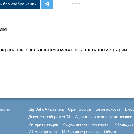
ь без изображений
ии
трированные пользователи могут оставлять комментарий.
такты
Big Data/Аналитика
Open Source
Безопасность
Блок
Документооборот/ECM
Идеи и практики автоматизации
Интернет вещей
Искусственный интеллект
ИТ-индуст
ИТ-менеджмент
Мобильные решения
Облака