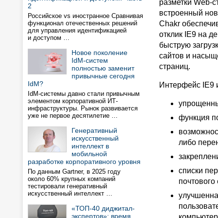
разметки Web-с
2
встроенный нов
Российское vs иностранное Сравнивая
функционал отечественных решений
Chakr обеспечи
для управления идентификацией
отклик IE9 на д
и доступом …
быструю загруз
Новое поколение
сайтов и насыщ
IdM-систем
страниц.
полностью заменит
привычные сегодня
IdM?
Интерфейс IE9 
IdM-системы давно стали привычным
элементом корпоративной ИТ-
упрощенны
инфраструктуры. Рынок развивается
уже не первое десятилетие …
функция по
Генеративный
возможнос
искусственный
либо перен
интеллект в
мобильной
закреплени
разработке корпоративного уровня
списки пе
По данным Gartner, в 2025 году
около 60% крупных компаний
почтового
тестировали генеративный
искусственный интеллект …
улучшенна
пользовате
«ТОП-40 диджитал-
экспертов»: время
компьютер