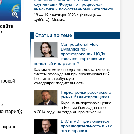
крупнейший Форум по процессной
аналитике и искусственному интеллекту
18 — 19 сентября 2026 г. (пятница —
суббота), Москва
 сайте
о
Статьи по теме
Computational Fluid
Dynamics при
проектировании ЦОДа:
красивая картинка или
полезный инструмент?
Как мы можем определить достаточность
систем охлаждения при проектировании?
Посчитать требуемую
строкой
холодопроизводительность …
Перестройка российского
рынка балансировщиков
Курс на импортозамещение
ие
в России был задан еще
ентария);
в 2014 году, но тогда он практически …
ВКС и VDI: где ломается
производительность и как
 экране
это исправить