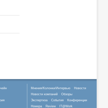
чейн
Мнения/Колонки/Интервью
Новости
Новости компаний
Обзоры
рия
Экспертиза
События
Конференции
Номера
Review
IT@Work