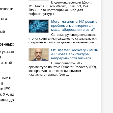
Видеоконференции (Zoom,
MS Teams, Cisco Webex, TrueConf, IVA,
ежности:
Jitsi) — это настоящий кошмар для
инфраструктуры …
 его
Могут ли агенты ИИ решить
проблемы мониторинга и
масштабирования в сети?
ные
Сетевые руководители знают,
что их сотрудники ежедневно сталкиваются
с огромным потоком данных и телеметрии …
ренных;
От Disaster Recovery к Multi-
 указан
AZ: новая архитектура
а
непрерывности бизнеса
и этой
В классической ИТ-
архитектуре понятие Disaster Recovery (DR),
как правило, является синонимом
«запасного плана». Это …
нные в
 в
то IE9
s XP, на
вины до