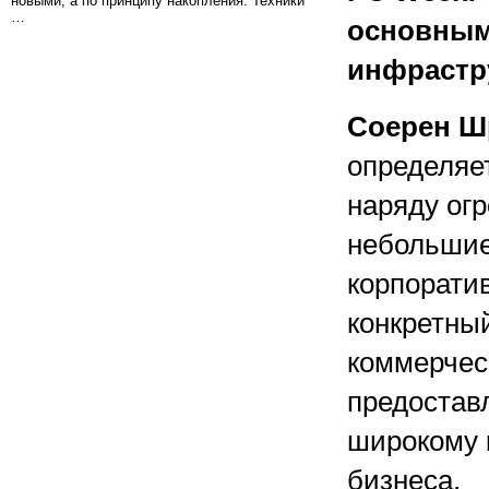
новыми, а по принципу накопления. Техники
…
основным
инфрастр
Соерен Ш
определяет
наряду ог
небольшие
корпорати
конкретный
коммерчес
предоставл
широкому 
бизнеса.