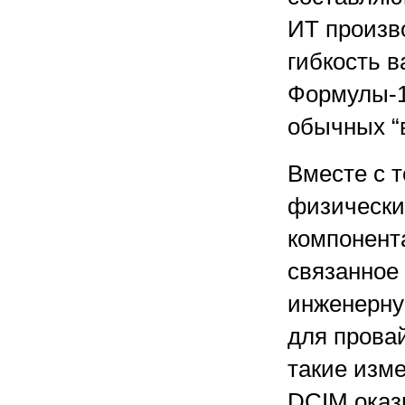
ИТ произво
гибкость в
Формулы-1
обычных “
Вместе с 
физически
компонент
связанное 
инженерну
для прова
такие изм
DCIM оказ