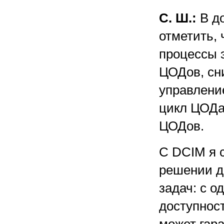
С. Ш.:
В до
отметить,
процессы 
ЦОДов, сн
управлени
цикл ЦОДа
ЦОДов.
С DCIM я 
решении д
задач: с о
доступнос