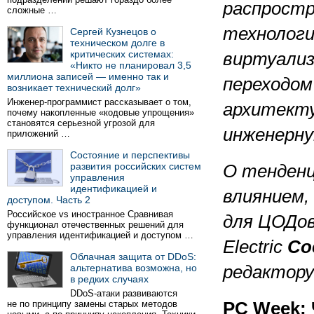
распрост
сложные …
технолог
Сергей Кузнецов о
техническом долге в
критических системах:
виртуализ
«Никто не планировал 3,5
миллиона записей — именно так и
переходом
возникает технический долг»
Инженер-программист рассказывает о том,
архитекту
почему накопленные «кодовые упрощения»
становятся серьезной угрозой для
инженерну
приложений …
Состояние и перспективы
развития российских систем
О тенденц
управления
идентификацией и
влиянием,
доступом. Часть 2
Российское vs иностранное Сравнивая
для ЦОДов
функционал отечественных решений для
управления идентификацией и доступом …
Electric
Со
Облачная защита от DDoS:
альтернатива возможна, но
редактор
в редких случаях
DDoS-атаки развиваются
не по принципу замены старых методов
PC Week: 