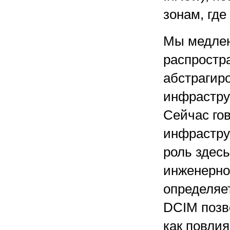
зонам, где
Мы медлен
распростр
абстрагир
инфрастру
Сейчас го
инфраструк
роль здес
инженерно
определяет
DCIM позв
как повли