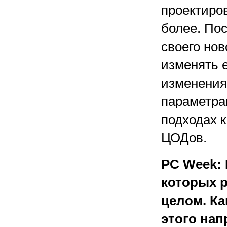
проектиров
более. Пос
своего но
изменять е
изменения
параметра
подходах 
ЦОДов.
PC Week:
которых р
целом. Ка
этого на