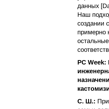
данных [Da
Наш подхо
создании 
примерно 
остальные
соответств
PC Week: 
инженерн
назначен
кастомиз
С. Ш.:
Прив