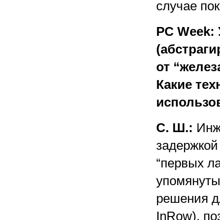
случае пок
PC Week: 
(абстраг
от “желе
Какие тех
использо
С. Ш.:
Инже
задержкой
“первых ла
упомянуты
решения д
InRow), п