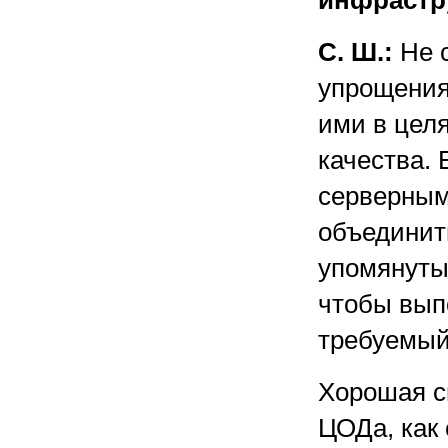
инфрастр
С. Ш.:
Не с
упрощения
ими в цел
качества. 
серверным
объединит
упомянуты
чтобы вып
требуемый
Хорошая с
ЦОДа, как 