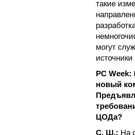
такие изме
направлен
разработк
немногочи
могут слу
источники
PC Week:
новый ко
Предъявл
требован
ЦОДа?
С. Ш.:
На 