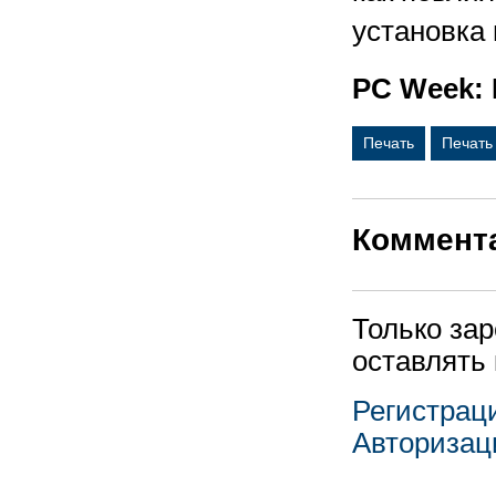
установка 
PC Week: 
Печать
Печать
Коммент
Только за
оставлять
Регистрац
Авторизац