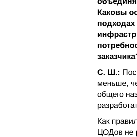
объединя
Каковы о
подходах
инфрастр
потребно
заказчика
С. Ш.:
Поск
меньше, ч
общего на
разработа
Как прави
ЦОДов не 