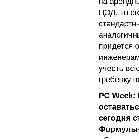
на арендны
ЦОД, то ег
стандартн
аналогичны
придется 
инженерам
учесть вс
гребенку в
PC Week: 
оставатьс
сегодня 
Формулы-