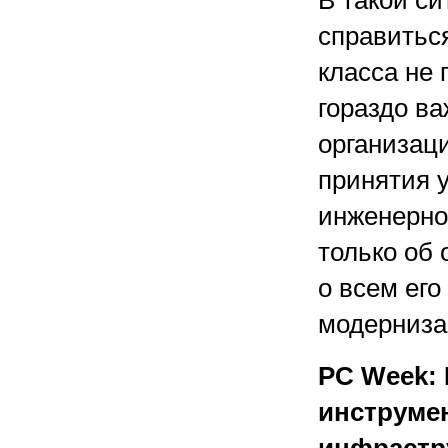
В такой с
справиться
класса не 
гораздо в
организац
принятия 
инженерно
только об
о всем ег
модерниза
PC Week:
инструме