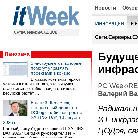
Новости
Обзо
Инновации
Ин
Сети/Серверы/СХД/ЦОД
Сети/Серверы/С
Будуще
Панорама
5 инструментов, которые
инфрас
помогут управлять
проектами в кризис
В кризис компании теряют
устойчивость из-за того, что выручка
PC Week/RE 
становится нестабильной, а стоимость
Валерий В
ресурсов растёт …
Евгений Шелестюк,
Радикальн
генеральный директор
DCLogic, о бизнес-регате IT
SAILING DAY, 13 августа
ИТ-инфра
2026 г.
Евгений, чему будет посвящен IT SAILING
ЦОДов, св
DAY 2026? Сегодня руководители ИТ-
подразделений решают гораздо более