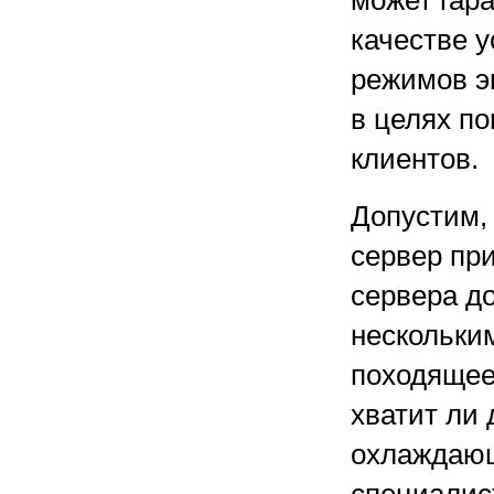
может гара
качестве у
режимов э
в целях п
клиентов.
Допустим,
сервер при
сервера до
нескольки
походящее 
хватит ли 
охлаждающ