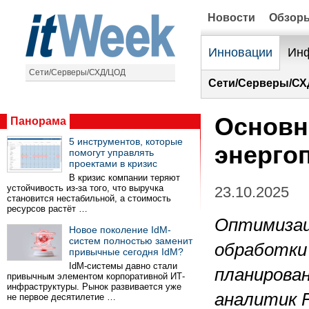
Новости
Обзор
Инновации
Инф
Сети/Серверы/СХД/ЦОД
Сети/Серверы/СХ
Основн
Панорама
5 инструментов, которые
энерго
помогут управлять
проектами в кризис
В кризис компании теряют
устойчивость из-за того, что выручка
23.10.2025
становится нестабильной, а стоимость
ресурсов растёт …
Оптимизац
Новое поколение IdM-
систем полностью заменит
обработки
привычные сегодня IdM?
IdM-системы давно стали
планирован
привычным элементом корпоративной ИТ-
инфраструктуры. Рынок развивается уже
аналитик
не первое десятилетие …