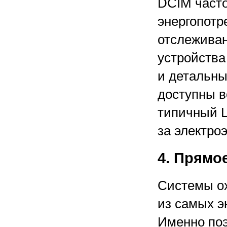
DCIM часто
энергопотр
отслеживан
устройства
и детальны
доступны вс
типичный Ц
за электро
4. Прямо
Системы ох
из самых э
Именно по