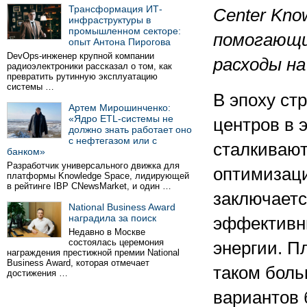
Трансформация ИТ-
Center
Kno
инфраструктуры в
промышленном секторе:
помогающи
опыт Антона Пирогова
DevOps-инженер крупной компании
расходы на
радиоэлектроники рассказал о том, как
превратить рутинную эксплуатацию
системы …
В эпоху ст
Артем Мирошинченко:
«Ядро ETL-системы не
центров в 
должно знать работает оно
с нефтегазом или с
сталкивают
банком»
Разработчик универсального движка для
оптимизаци
платформы Knowledge Space, лидирующей
в рейтинге IBP CNewsMarket, и один …
заключаетс
National Business Award
наградила за поиск
эффективн
Недавно в Москве
состоялась церемония
энергии. П
награждения престижной премии National
Business Award, которая отмечает
таком бол
достижения …
вариантов 