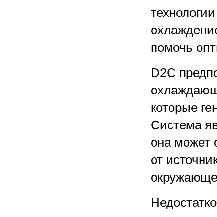
технологии
охлаждение 
помочь опт
D2C предпо
охлаждающ
которые ге
Система яв
она может 
от источни
окружающе
Недостатко