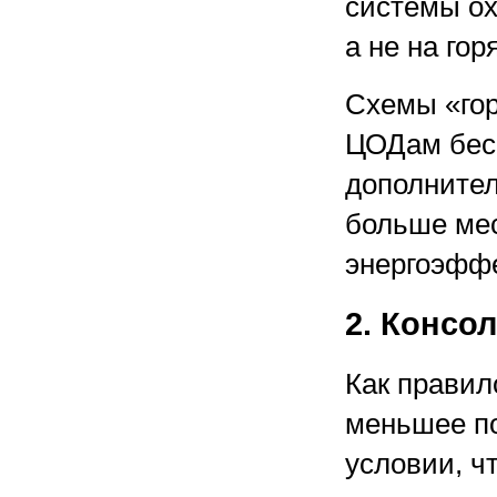
системы ох
а не на го
Схемы «гор
ЦОДам бесп
дополнител
больше мес
энергоэффе
2. Консо
Как правил
меньшее по
условии, ч