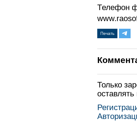
Телефон фи
www.raosof
Печать
Коммент
Только за
оставлять
Регистрац
Авторизац