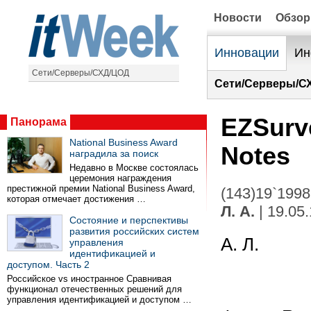
Новости
Обзо
Инновации
Ин
Сети/Серверы/СХД/ЦОД
Сети/Серверы/С
EZSurv
Панорама
National Business Award
Notes
наградила за поиск
Недавно в Москве состоялась
церемония награждения
престижной премии National Business Award,
(143)19`1998
которая отмечает достижения …
Л. А.
| 19.05
Состояние и перспективы
развития российских систем
А. Л.
управления
идентификацией и
доступом. Часть 2
Российское vs иностранное Сравнивая
функционал отечественных решений для
управления идентификацией и доступом …