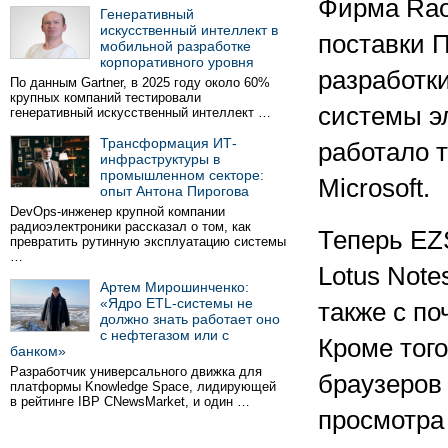
Фирма Raos
Генеративный
искусственный интеллект в
поставки 
мобильной разработке
корпоративного уровня
разработк
По данным Gartner, в 2025 году около 60%
крупных компаний тестировали
системы э
генеративный искусственный интеллект …
Трансформация ИТ-
работало 
инфраструктуры в
промышленном секторе:
Microsoft.
опыт Антона Пирогова
DevOps-инженер крупной компании
радиоэлектроники рассказал о том, как
Теперь EZ
превратить рутинную эксплуатацию системы
…
Lotus Note
Артем Мирошинченко:
«Ядро ETL-системы не
также с по
должно знать работает оно
с нефтегазом или с
Кроме тог
банком»
Разработчик универсального движка для
браузеров
платформы Knowledge Space, лидирующей
в рейтинге IBP CNewsMarket, и один …
просмотра 