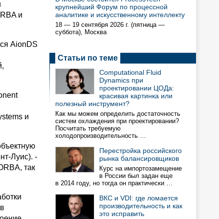
и
крупнейший Форум по процессной
ORBA и
аналитике и искусственному интеллекту
18 — 19 сентября 2026 г. (пятница —
суббота), Москва
яся AionDS
Статьи по теме
,
Computational Fluid
Dynamics при
проектировании ЦОДа:
onent
красивая картинка или
полезный инструмент?
Как мы можем определить достаточность
stems и
систем охлаждения при проектировании?
Посчитать требуемую
холодопроизводительность …
объектную
Перестройка российского
т-Луис). -
рынка балансировщиков
ORBA, так
Курс на импортозамещение
в России был задан еще
в 2014 году, но тогда он практически …
аботки
ВКС и VDI: где ломается
производительность и как
 в
это исправить
роение