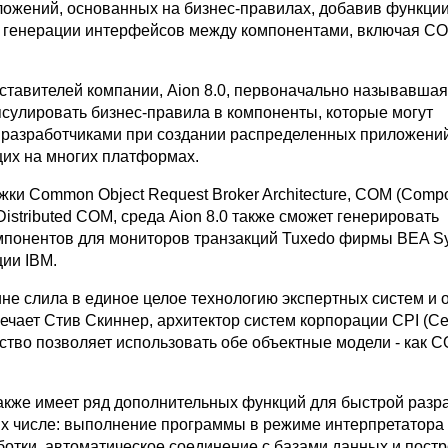
ложений, основанных на бизнес-правилах, добавив функци
 генерации интерфейсов между компонентами, включая C
ставителей компании, Aion 8.0, первоначально называвша
псулировать бизнес-правила в компоненты, которые могут
 разработчиками при создании распределенных приложений
их на многих платформах.
ки Common Object Request Broker Architecture, COM (Comp
 Distributed COM, среда Aion 8.0 также сможет генерировать
понентов для мониторов транзакций Tuxedo фирмы BEA Sy
ции IBM.
ине слила в единое целое технологию экспертных систем и 
мечает Стив Скиннер, архитектор систем корпорации CPI (Сен
ство позволяет использовать обе объектные модели - как C
акже имеет ряд дополнительных функций для быстрой разр
их числе: выполнение программы в режиме интерпретатора
ботки, автоматическое соединение с базами данных и пост