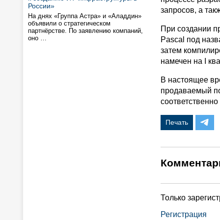
России»
запросов, а та
На днях «Группа Астра» и «Аладдин»
объявили о стратегическом
При создании п
партнёрстве. По заявлению компаний,
оно …
Pascal под назв
затем компилир
намечен на I кв
В настоящее вре
продаваемый по
соответственно в
Печать
Комментар
Только зарегис
Регистрация