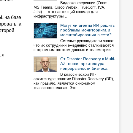
Видеоконференции (Zoom,
MS Teams, Cisco Webex, TrueConf, IVA,
Jitsi) — это настоящий кошмар для
инфраструктуры …
L на базе
ировать, а
Могут ли агенты ИИ решить
проблемы мониторинга и
оторой
масштабирования в сети?
Сетевые руководители знают,
что их сотрудники ежедневно сталкиваются
с огромным потоком данных и телеметрии …
ся
От Disaster Recovery к Multi-
AZ: новая архитектура
непрерывности бизнеса
В классической ИТ-
архитектуре понятие Disaster Recovery (DR),
как правило, является синонимом
«запасного плана». Это …