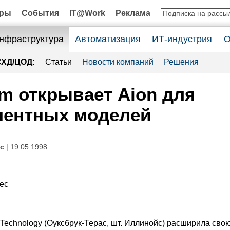
оры
События
IT@Work
Реклама
нфраструктура
Автоматизация
ИТ-индустрия
О
СХД/ЦОД:
Статьи
Новости компаний
Решения
um открывает Aion для
нентных моделей
с
| 19.05.1998
ес
Technology (Оуксбрук-Терас, шт. Иллинойс) расширила сво