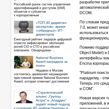
разработки при
Российский рынок систем управления
автоматической
идентификацией и доступом (IAM)
объектов и субъектов
DCOM.
к корпоративным …
По словам пред
«ТОП-40 диджитал-
экспертов»: время
7.0, может инка
«гибридных» ИТ-
использоваться
директоров
функционирующ
Ежегодный рейтинг лидеров цифровой
отрасли зафиксировал эволюцию
ролей CIO и CTO в российских
Помимо поддерж
компаниях. Обнародован …
Object Model) и
National Business
интерфейсы ком
Award наградила за
Encina корпора
поиск
Недавно в Москве
“Platinum поист
состоялась церемония награждения
престижной премии National Business
парадигму, - от
Award, которая отмечает достижения
Теперь это сред
…
и COM”.
«Стратегический
альянс „Группы
Новая версия т
Астра“ и „Аладдин“
приложений, в 
задаёт новый подход
к созданию ИТ-инфраструктуры в
процессе разра