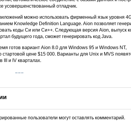
кже усовершенствованный отладчик.
риложений можно использовать фирменный язык уровня 4G
анием Knowledge Definition Language. Aion позволяет генер
овать коды Си или Си++. Следующая версия Aion, выпуск к
артал будущего года, сможет генерировать код Java.
мя готов вариант Aion 8.0 для Windows 95 и Windows NT,
 стартовой цене $15 000. Варианты для Unix и MVS появят
 III и IV кварталах.
ии
трированные пользователи могут оставлять комментарий.