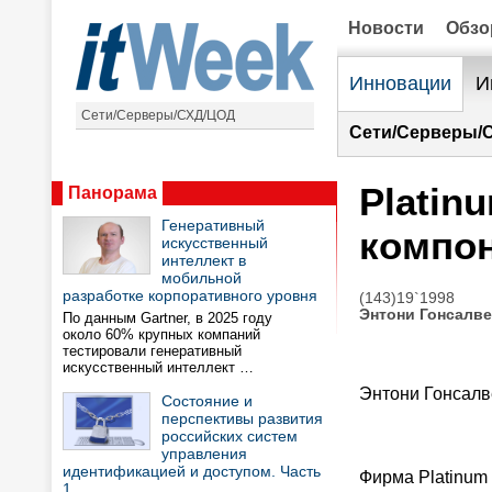
Новости
Обз
Инновации
И
Сети/Серверы/СХД/ЦОД
Сети/Серверы/
Platin
Панорама
Генеративный
компо
искусственный
интеллект в
мобильной
разработке корпоративного уровня
(143)19`1998
Энтони Гонсалве
По данным Gartner, в 2025 году
около 60% крупных компаний
тестировали генеративный
искусственный интеллект …
Энтони Гонсалв
Состояние и
перспективы развития
российских систем
управления
идентификацией и доступом. Часть
Фирма Platinum 
1