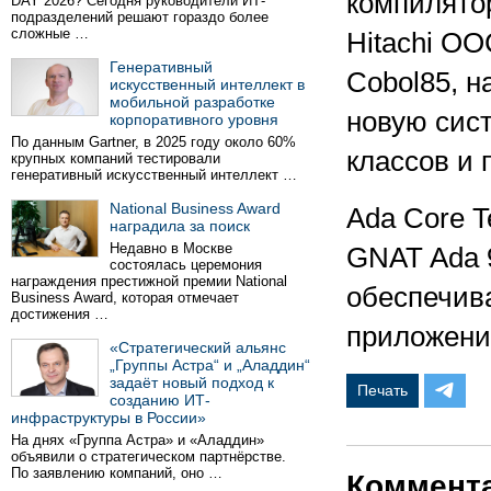
компилято
DAY 2026? Сегодня руководители ИТ-
подразделений решают гораздо более
сложные …
Hitachi OO
Генеративный
Cobol85, н
искусственный интеллект в
мобильной разработке
новую сис
корпоративного уровня
По данным Gartner, в 2025 году около 60%
классов и 
крупных компаний тестировали
генеративный искусственный интеллект …
National Business Award
Ada Core T
наградила за поиск
Недавно в Москве
GNAT Ada 
состоялась церемония
награждения престижной премии National
обеспечив
Business Award, которая отмечает
достижения …
приложений
«Стратегический альянс
„Группы Астра“ и „Аладдин“
задаёт новый подход к
Печать
созданию ИТ-
инфраструктуры в России»
На днях «Группа Астра» и «Аладдин»
объявили о стратегическом партнёрстве.
По заявлению компаний, оно …
Коммент