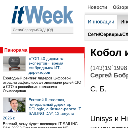
Новости
Обзо
Инновации
Ин
Сети/Серверы/СХД/ЦОД
Сети/Серверы/С
Кобол и
Панорама
«ТОП-40 диджитал-
экспертов»: время
(143)19`1998
«гибридных» ИТ-
директоров
Сергей Боб
Ежегодный рейтинг лидеров цифровой
отрасли зафиксировал эволюцию ролей CIO
и CTO в российских компаниях.
С. Б.
Обнародован …
Евгений Шелестюк,
генеральный директор
DCLogic, о бизнес-регате IT
SAILING DAY, 13 августа
Unisys и H
2026 г.
Евгений, чему будет посвящен IT SAILING