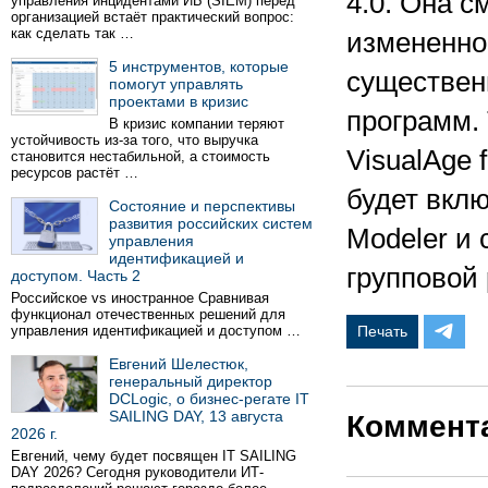
4.0. Она с
управления инцидентами ИБ (SIEM) перед
организацией встаёт практический вопрос:
как сделать так …
измененно
5 инструментов, которые
существен
помогут управлять
проектами в кризис
программ.
В кризис компании теряют
устойчивость из-за того, что выручка
VisualAge f
становится нестабильной, а стоимость
ресурсов растёт …
будет вкл
Состояние и перспективы
развития российских систем
Modeler и
управления
идентификацией и
групповой
доступом. Часть 2
Российское vs иностранное Сравнивая
функционал отечественных решений для
управления идентификацией и доступом …
Печать
Евгений Шелестюк,
генеральный директор
DCLogic, о бизнес-регате IT
SAILING DAY, 13 августа
Коммент
2026 г.
Евгений, чему будет посвящен IT SAILING
DAY 2026? Сегодня руководители ИТ-