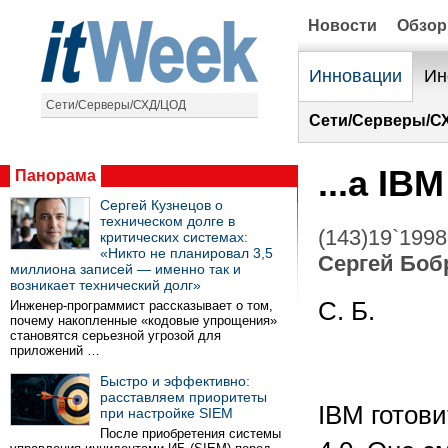
Новости
Обзо
Инновации
Ин
Сети/Серверы/СХД/ЦОД
Сети/Серверы/С
...а IB
Панорама
Сергей Кузнецов о
техническом долге в
(143)19`1998
критических системах:
«Никто не планировал 3,5
Сергей Боб
миллиона записей — именно так и
возникает технический долг»
С. Б.
Инженер-программист рассказывает о том,
почему накопленные «кодовые упрощения»
становятся серьезной угрозой для
приложений …
Быстро и эффективно:
расставляем приоритеты
IBM готови
при настройке SIEM
После приобретения системы