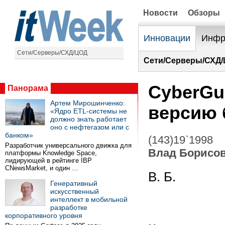
Новости
Обзоры
Инновации
Инфр
Сети/Серверы/СХД/ЦОД
Сети/Серверы/СХД/
CyberGu
Панорама
Артем Мирошинченко:
версию 
«Ядро ETL-системы не
должно знать работает
оно с нефтегазом или с
банком»
(143)19`1998
Разработчик универсального движка для
Влад Борисо
платформы Knowledge Space,
лидирующей в рейтинге IBP
CNewsMarket, и один …
В. Б.
Генеративный
искусственный
интеллект в мобильной
разработке
корпоративного уровня