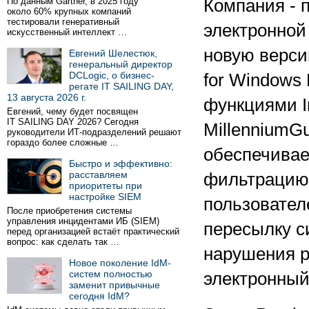
По данным Gartner, в 2025 году
Компания - 
около 60% крупных компаний
тестировали генеративный
электронной
искусственный интеллект …
новую верси
Евгений Шелестюк,
генеральный директор
DCLogic, о бизнес-
for Windows
регате IT SAILING DAY,
13 августа 2026 г.
функциями In
Евгений, чему будет посвящен
IT SAILING DAY 2026? Сегодня
MillenniumG
руководители ИТ-подразделений решают
гораздо более сложные …
обеспечивае
Быстро и эффективно:
расставляем
фильтрацию 
приоритеты при
настройке SIEM
пользовател
После приобретения системы
управления инцидентами ИБ (SIEM)
пересылку с
перед организацией встаёт практический
вопрос: как сделать так …
нарушения р
Новое поколение IdM-
систем полностью
электронный
заменит привычные
сегодня IdM?