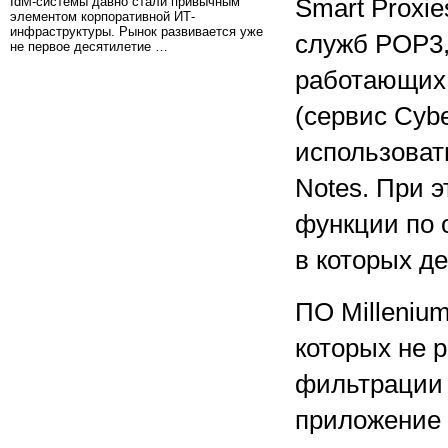
IdM-системы давно стали привычным
Smart Proxi
элементом корпоративной ИТ-
инфраструктуры. Рынок развивается уже
служб POP3,
не первое десятилетие …
работающих 
(сервис Cyb
использовать
Notes. При 
функции по о
в которых д
ПО Milleniu
которых не 
фильтрации 
приложение 