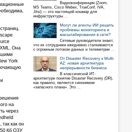
Видеоконференции (Zoom,
имационные
MS Teams, Cisco Webex, TrueConf, IVA,
еобходима,
Jitsi) — это настоящий кошмар для
инфраструктуры …
Могут ли агенты ИИ решить
страниц.
проблемы мониторинга и
масштабирования в сети?
tscape
Сетевые руководители знают,
urce
что их сотрудники ежедневно сталкиваются
 XML. Она
с огромным потоком данных и телеметрии …
льшими
От Disaster Recovery к Multi-
New York
AZ: новая архитектура
ключающую
непрерывности бизнеса
В классической ИТ-
архитектуре понятие Disaster Recovery (DR),
 и
как правило, является синонимом
«запасного плана». Это …
 решения
ого на
ть через
ndheld
 так как он
150 Кб ОЗУ