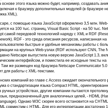
 основе этого языка можно будет, например, создавать ан
дключая к браузеру дополнительных модулей (в браузере н
ржка XML).
cape, с помощью языка JavaScript оформлено 3,5 млн. Web-
ется на 100 тыс. страниц, Visual Basic Script - на 50 тыс. Ne
ipt самой передовой технологией наряду с XML и RDF (Reso
mework). RDF - это среда описания ресурсов, написанная на
пользователю быстрые и удобные механизмы работы с бо
мации на крупных Web-узлах (RDF используют CNN, The 
едавно Netscape выпустила новую версию JavaScript 1.3, в
фическим интерфейсом, и поместила ее исходные тексты на
. Там же размещен код браузера Netscape Communicator 5.0
ит для работы с XML-текстами.
онских компаний во главе с Access ожидает окончательного
а о стандартизации языка Compact HTML, ориентированн
в ручных устройствах, другие компании пытаются протолкну
зык, предназначенный для аналогичных целей, - HDML (Ha
anguage). Однако W3C скорее всего остановится на CHTML,
DML совместим с HTML. Для его интерпретации достаточно 