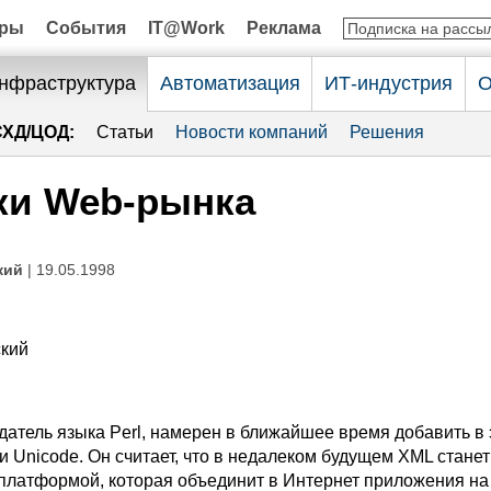
оры
События
IT@Work
Реклама
нфраструктура
Автоматизация
ИТ-индустрия
О
СХД/ЦОД:
Статьи
Новости компаний
Решения
ки Web-рынка
кий
| 19.05.1998
ский
датель языка Perl, намерен в ближайшее время добавить в 
 Unicode. Он считает, что в недалеком будущем XML станет
платформой, которая объединит в Интернет приложения н