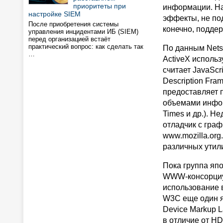
приоритеты при
информации. На
настройке SIEM
эффекты, не по
После приобретения системы
конечно, подде
управления инцидентами ИБ (SIEM)
перед организацией встаёт
практический вопрос: как сделать так
По данным Nets
…
ActiveX использу
считает JavaScr
Description Fra
предоставляет 
объемами инфор
Times и др.). Н
отладчик с гра
www.mozilla.org
различных утил
Пока группа яп
WWW-консорциум
использование 
W3C еще один я
Device Markup L
в отличие от H