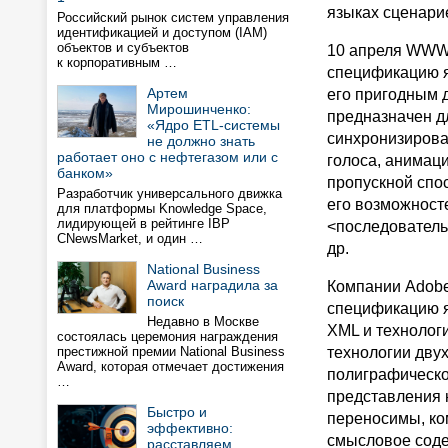
языках сценари
Российский рынок систем управления
идентификацией и доступом (IAM)
объектов и субъектов
10 апреля WWW-
к корпоративным …
спецификацию яз
Артем
его пригодным 
Мирошинченко:
предназначен д
«Ядро ETL-системы
синхронизироват
не должно знать
работает оно с нефтегазом или с
голоса, анимаци
банком»
пропускной спос
Разработчик универсального движка
его возможносте
для платформы Knowledge Space,
лидирующей в рейтинге IBP
<последовательн
CNewsMarket, и один …
др.
National Business
Award наградила за
Компании Adobe
поиск
спецификацию я
Недавно в Москве
XML и технологи
состоялась церемония награждения
престижной премии National Business
технологии дву
Award, которая отмечает достижения
полиграфическо
…
представления 
Быстро и
переносимы, ко
эффективно:
смысловое соде
расставляем