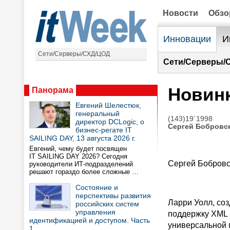
Новости
Обз
Инновации
И
Сети/Серверы/СХД/ЦОД
Сети/Серверы/
Новин
Панорама
Евгений Шелестюк,
генеральный
(143)19`1998
директор DCLogic, о
Сергей Бобровс
бизнес-регате IT
SAILING DAY, 13 августа 2026 г.
Евгений, чему будет посвящен
IT SAILING DAY 2026? Сегодня
Сергей Бобров
руководители ИТ-подразделений
решают гораздо более сложные …
Состояние и
перспективы развития
Ларри Уолл, соз
российских систем
управления
поддержку XML и
идентификацией и доступом. Часть
универсальной 
1