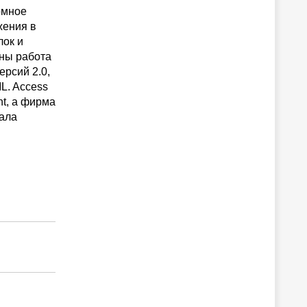
омное
жения в
лок и
аны работа
рсий 2.0,
L. Access
t, а фирма
вала