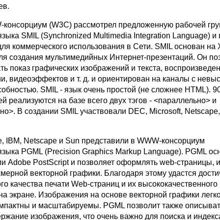
ев.
консорциум (W3C) рассмотрел предложенную рабочей гру
ыка SMIL (Synchronized Multimedia Integration Language) и
для коммерческого использования в Сети. SMIL основан на 
ля создания мультимедийных Интернет-презентаций. Он по
ь показ графических изображений и текста, воспроизведен
и, видеоэффектов и т. д. и ориентирован на каналы с невы
обностью. SMIL - язык очень простой (не сложнее HTML). 9
й реализуются на базе всего двух тэгов - <параллельно> и
о>. В создании SMIL участвовали DEC, Microsoft, Netscape, 
, IBM, Netscape и Sun представили в WWW-консорциум
зыка PGML (Precision Graphics Markup Language). PGML ос
и Adobe PostScript и позволяет оформлять web-страницы, 
хмерной векторной графики. Благодаря этому удастся дости
го качества печати Web-страниц и их высококачественного
на экране. Изображения на основе векторной графики легк
мпактны и масштабируемы. PGML позволит также описыва
ржание изображения, что очень важно для поиска и индек