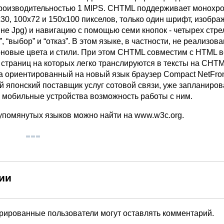
производительностью 1 MIPS. CHTML поддерживает монохр
30, 100х72 и 150х100 пикселов, только один шрифт, изобра
 не Jpg) и навигацию с помощью семи кнопок - четырех стре
”, “выбор” и “отказ”. В этом языке, в частности, не реализов
оновые цвета и стили. При этом CHTML совместим с HTML ве
ты страниц на которых легко транслируются в тексты на CHTM
а ориентированный на новый язык браузер Compact NetFron
й японский поставщик услуг сотовой связи, уже запланиро
и мобильные устройства возможность работы с ним.
помянутых языков можно найти на www.w3c.org.
ии
трированные пользователи могут оставлять комментарий.