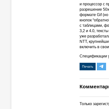
и процессор с 
разрешение 50х
формате Gif (но
кнопок “обратно
с таблицами, ф
3,2 и 4.0, текс
уже разработал
NTT, крупнейши
включить в сво
Спецификации у
Печать
Комментар
Только зарегис