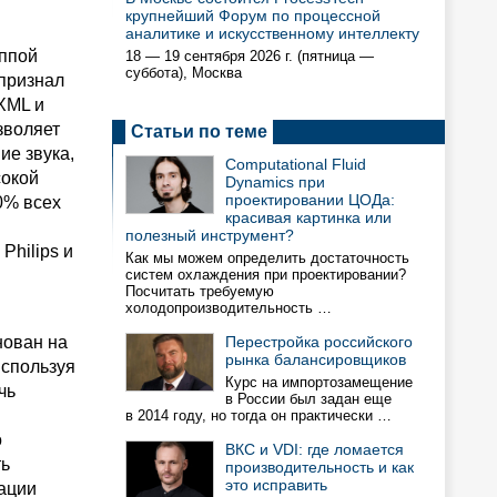
крупнейший Форум по процессной
аналитике и искусственному интеллекту
ппой
18 — 19 сентября 2026 г. (пятница —
суббота), Москва
 признал
XML и
зволяет
Статьи по теме
ие звука,
Computational Fluid
сокой
Dynamics при
проектировании ЦОДа:
0% всех
красивая картинка или
полезный инструмент?
Philips и
Как мы можем определить достаточность
систем охлаждения при проектировании?
Посчитать требуемую
холодопроизводительность …
нован на
Перестройка российского
рынка балансировщиков
используя
Курс на импортозамещение
чь
в России был задан еще
в 2014 году, но тогда он практически …
о
ВКС и VDI: где ломается
ть
производительность и как
это исправить
сации