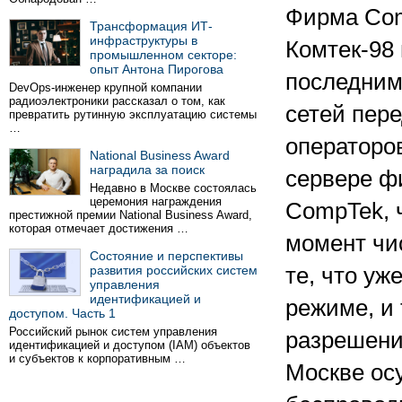
Фирма Com
Трансформация ИТ-
инфраструктуры в
Комтек-98
промышленном секторе:
опыт Антона Пирогова
последним
DevOps-инженер крупной компании
радиоэлектроники рассказал о том, как
сетей пере
превратить рутинную эксплуатацию системы
…
операторов
National Business Award
наградила за поиск
сервере ф
Недавно в Москве состоялась
церемония награждения
CompTek, 
престижной премии National Business Award,
которая отмечает достижения …
момент чи
Состояние и перспективы
развития российских систем
те, что уж
управления
идентификацией и
режиме, и 
доступом. Часть 1
Российский рынок систем управления
разрешени
идентификацией и доступом (IAM) объектов
и субъектов к корпоративным …
Москве ос