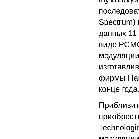
последова
Spectrum)
данных 11
виде PCMC
модуляции 
изготавли
фирмы Harr
конце года
Приблизите
приобрест
Technologi
модуляции 