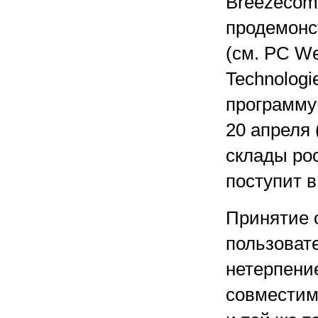
Breezecom
продемонс
(см. PC We
Technologi
программу
20 апреля 
склады ро
поступит в
Принятие с
пользоват
нетерпени
совместим