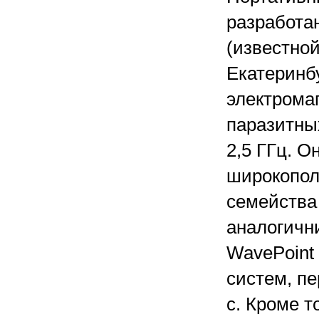
разработа
(известно
Екатеринбу
электрома
паразитных
2,5 ГГц. О
широкопол
семейства 
аналогичн
WavePoint 
систем, п
с. Кроме т