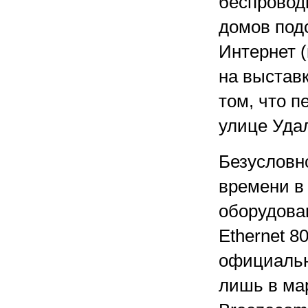
беспровод
домов под
Интернет (
на выстав
том, что 
улице Уда
Безусловн
времени в 
оборудова
Ethernet 8
официальн
лишь в ма