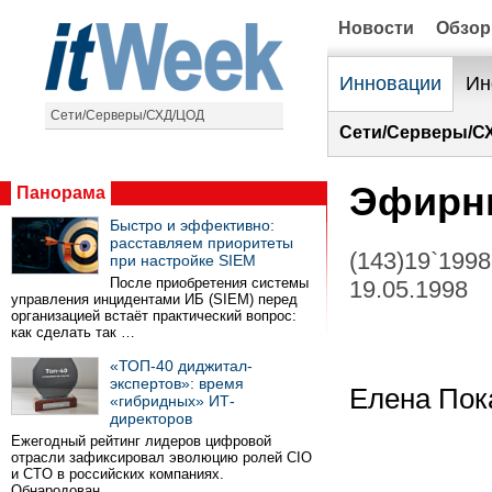
Новости
Обзо
Инновации
Ин
Сети/Серверы/СХД/ЦОД
Сети/Серверы/С
Эфирны
Панорама
Быстро и эффективно:
расставляем приоритеты
(143)19`1998
при настройке SIEM
После приобретения системы
19.05.1998
управления инцидентами ИБ (SIEM) перед
организацией встаёт практический вопрос:
как сделать так …
«ТОП-40 диджитал-
экспертов»: время
Елена Пок
«гибридных» ИТ-
директоров
Ежегодный рейтинг лидеров цифровой
отрасли зафиксировал эволюцию ролей CIO
и CTO в российских компаниях.
Обнародован …