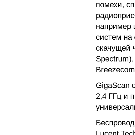
помехи, с
радиоприе
например и
систем на
скачущей 
Spectrum)
Breezecom
GigaScan 
2,4 ГГц и 
универсал
Беспровод
Lucent Tec