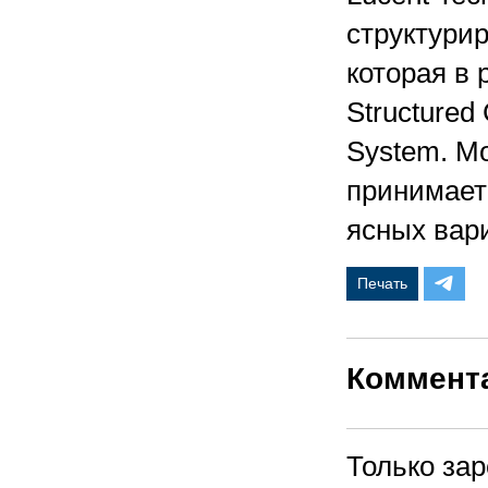
структури
которая в 
Structured
System. Мо
принимает 
ясных вар
Печать
Коммент
Только за