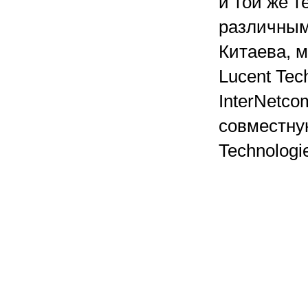
и той же т
различным
Китаева, 
Lucent Tec
InterNetc
совместну
Technologi