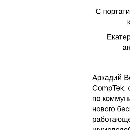
С портат
Екатер
а
Аркадий В
CompTek, 
по коммун
нового бес
работающег
шумоподоб