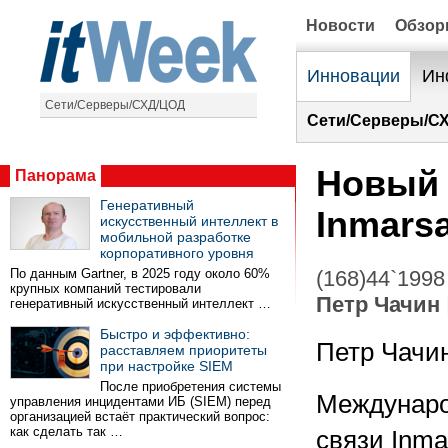
Новости
Обзо
Инновации
Ин
Сети/Серверы/СХД/ЦОД
Сети/Серверы/С
Новый 
Панорама
Генеративный
Inmarsa
искусственный интеллект в
мобильной разработке
корпоративного уровня
По данным Gartner, в 2025 году около 60%
(168)44`1998
крупных компаний тестировали
Петр Чачин
генеративный искусственный интеллект …
Быстро и эффективно:
Петр Чачи
расставляем приоритеты
при настройке SIEM
После приобретения системы
Междунаро
управления инцидентами ИБ (SIEM) перед
организацией встаёт практический вопрос:
как сделать так …
связи Inmar