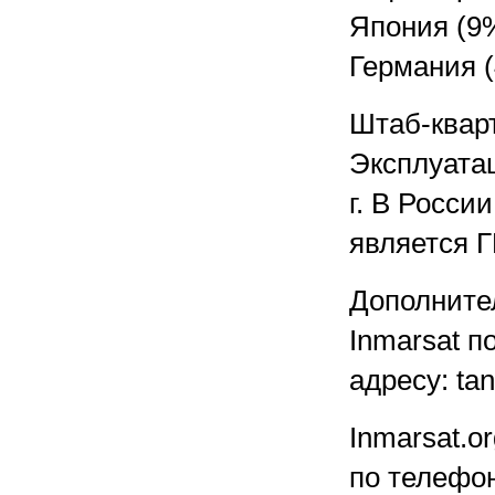
Япония (9%
Германия (
Штаб-кварт
Эксплуата
г. В Росси
является Г
Дополните
Inmarsat п
адресу: t
Inmarsat.o
по телефон