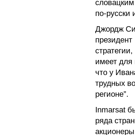
словацким 
по-русски 
Джордж Си
президент
стратегии,
имеет для 
что у Ива
трудных во
регионе”.
Inmarsat б
ряда стран
акционеры: