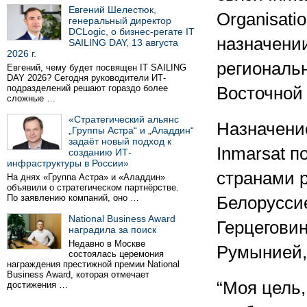
Евгений Шелестюк,
Organisati
генеральный директор
DCLogic, о бизнес-регате IT
назначени
SAILING DAY, 13 августа
2026 г.
региональн
Евгений, чему будет посвящен IT SAILING
DAY 2026? Сегодня руководители ИТ-
подразделений решают гораздо более
Восточной
сложные …
«Стратегический альянс
Назначение
„Группы Астра“ и „Аладдин“
задаёт новый подход к
Inmarsat п
созданию ИТ-
инфраструктуры в России»
странами р
На днях «Группа Астра» и «Аладдин»
объявили о стратегическом партнёрстве.
По заявлению компаний, оно …
Белоруссие
National Business Award
Герцеговин
наградила за поиск
Недавно в Москве
Румынией,
состоялась церемония
награждения престижной премии National
Business Award, которая отмечает
“Моя цель, 
достижения …