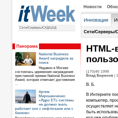
Новости
Обз
Инновации
И
Сети/Серверы/СХД/ЦОД
Сети/Серверы/
HTML-в
Панорама
National Business
пользо
Award наградила за
поиск
Недавно в Москве
(170)46`1998
состоялась церемония награждения
Влад Борисов
| 
престижной премии National Business
Award, которая отмечает достижения
…
В. Б.
Артем
В Интернете по
Мирошинченко:
«Ядро ETL-системы
компьютер, прос
не должно знать
осуществляет н
работает оно с нефтегазом или с
быть использов
банком»
код уже опублик