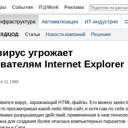
оры
События
IT@Work
Реклама
нфраструктура
Автоматизация
ИТ-индустрия
О
СХД/ЦОД:
Статьи
Новости компаний
Решения
ирус угрожает
вателям Internet Explorer
24.11.1998
явился вирус, заражающий HTML-файлы. Его можно занест
то просматривая какой-либо Web-сайт, и хотя сам по себе 
икаких разрушающих действий, примененная в нем техноло
ана для создания более опасных компьютерных паразитов -
ован в Сети.