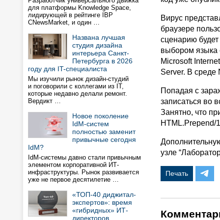
Разработчик универсального движка
для платформы Knowledge Space,
лидирующей в рейтинге IBP
Вирус представл
CNewsMarket, и один …
браузере польз
Названа лучшая
сценарию будет
студия дизайна
выбором языка 
интерьера Санкт-
Петербурга в 2026
Microsoft Intern
году для IT-специалиста
Server. В среде
Мы изучили рынок дизайн-студий
и поговорили с коллегами из IT,
Попадая с зараж
которые недавно делали ремонт.
Вердикт …
записаться во 
Занятно, что п
Новое поколение
HTML.Prepend/1n
IdM-систем
полностью заменит
привычные сегодня
Дополнительную
IdM?
узле “Лаборатор
IdM-системы давно стали привычным
элементом корпоративной ИТ-
инфраструктуры. Рынок развивается
Печать
уже не первое десятилетие …
«ТОП-40 диджитал-
экспертов»: время
«гибридных» ИТ-
Комментар
директоров