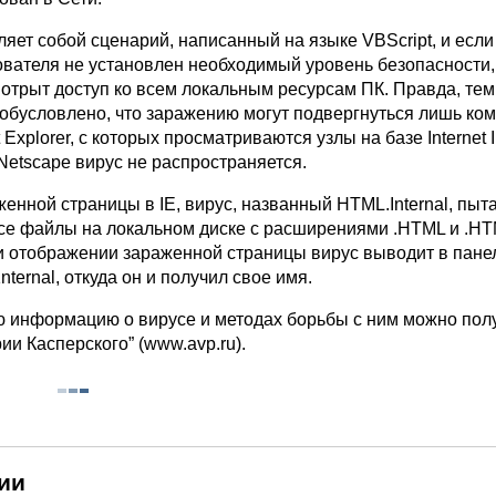
яет собой сценарий, написанный на языке VBScript, и если
ователя не установлен необходимый уровень безопасности,
 отрыт доступ ко всем локальным ресурсам ПК. Правда, тем
обусловлено, что заражению могут подвергнуться лишь ко
et Explorer, с которых просматриваются узлы на базе Internet 
 Netscape вирус не распространяется.
енной страницы в IE, вирус, названный HTML.Internal, пыт
все файлы на локальном диске с расширениями .HTML и .HT
ри отображении зараженной страницы вирус выводит в панел
ternal, откуда он и получил свое имя.
 информацию о вирусе и методах борьбы с ним можно полу
ии Касперского” (www.avp.ru).
ии