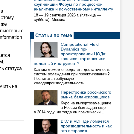
крупнейший Форум по процессной
аналитике и искусственному интеллекту
 в
18 — 19 сентября 2026 г. (пятница —
 этому
суббота), Москва
 же
мпьютеры с
Статьи по теме
Information
Computational Fluid
Dynamics при
проектировании ЦОДа:
ается
красивая картинка или
M.
полезный инструмент?
ь статуса
Как мы можем определить достаточность
систем охлаждения при проектировании?
Посчитать требуемую
холодопроизводительность …
чить на
Перестройка российского
рынка балансировщиков
Курс на импортозамещение
в России был задан еще
в 2014 году, но тогда он практически …
ВКС и VDI: где ломается
производительность и как
это исправить