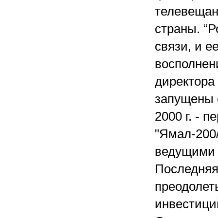
телевещан
страны. “Р
связи, и е
восполнени
директора 
запущены с
2000 г. - 
"Ямал-200/
ведущими 
Последняя
преодолет
инвестиций