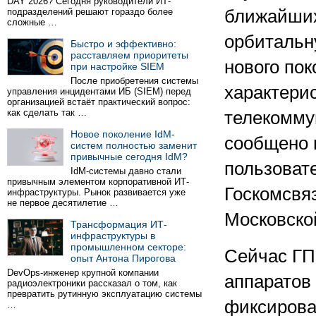
DAY 2026? Сегодня руководители ИТ-
подразделений решают гораздо более
ближайших
сложные …
орбитальн
Быстро и эффективно:
расставляем приоритеты
нового по
при настройке SIEM
После приобретения системы
характери
управления инцидентами ИБ (SIEM) перед
организацией встаёт практический вопрос:
как сделать так …
телекомму
Новое поколение IdM-
сообщено 
систем полностью заменит
привычные сегодня IdM?
пользоват
IdM-системы давно стали
привычным элементом корпоративной ИТ-
Госкомсвяз
инфраструктуры. Рынок развивается уже
не первое десятилетие …
Московско
Трансформация ИТ-
инфраструктуры в
промышленном секторе:
Сейчас ГП
опыт Антона Пирогова
DevOps-инженер крупной компании
аппаратов
радиоэлектроники рассказал о том, как
превратить рутинную эксплуатацию системы
фиксирова
…