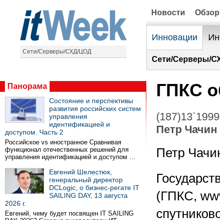
Новости
Обзо
Инновации
Ин
Сети/Серверы/СХД/ЦОД
Сети/Серверы/С
ГПКС о
Панорама
Состояние и перспективы
развития российских систем
(187)13`1999
управления
идентификацией и
Петр Чачин
доступом. Часть 2
Российское vs иностранное Сравнивая
функционал отечественных решений для
Петр Чачи
управления идентификацией и доступом …
Евгений Шелестюк,
Государст
генеральный директор
DCLogic, о бизнес-регате IT
(ГПКС, ww
SAILING DAY, 13 августа
2026 г.
спутниково
Евгений, чему будет посвящен IT SAILING