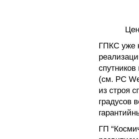
Цен
ГПКС уже 
реализаци
спутников
(см. PC We
из строя с
градусов в
гарантийны
ГП “Космич