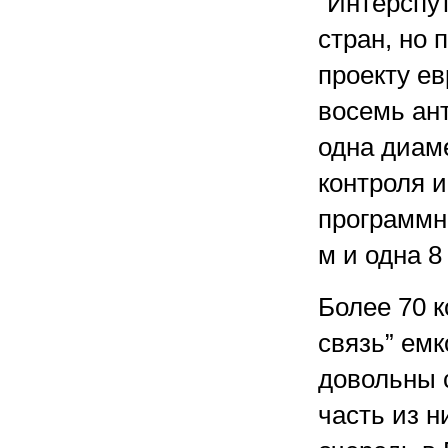
“Интерспут
стран, но
проекту е
восемь ант
одна диаме
контроля и
программн
м и одна 8
Более 70 
связь” емк
довольны 
часть из н