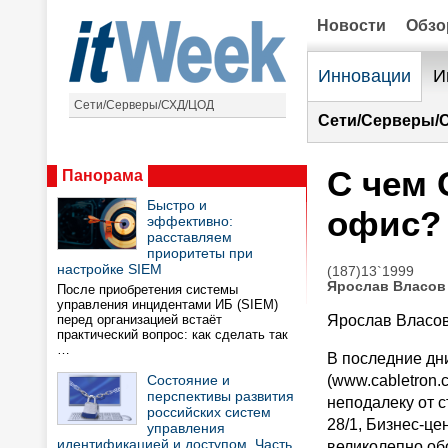
Новости
Обз
Инновации
И
Сети/Серверы/СХД/ЦОД
Сети/Серверы/
С чем 
Панорама
Быстро и
офис?
эффективно:
расставляем
приоритеты при
настройке SIEM
(187)13`1999
Ярослав Власов
После приобретения системы
управления инцидентами ИБ (SIEM)
перед организацией встаёт
Ярослав Власо
практический вопрос: как сделать так
…
В последние дн
Состояние и
(www.cabletron
перспективы развития
неподалеку от с
российских систем
28/1, Бизнес-це
управления
идентификацией и доступом. Часть
великолепно об