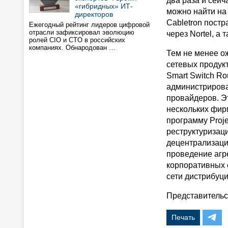
два раза и сейч
«гибридных» ИТ-
можно найти на 
директоров
Cabletron постр
Ежегодный рейтинг лидеров цифровой
отрасли зафиксировал эволюцию
через Nortel, а
ролей CIO и CTO в российских
компаниях. Обнародован …
Тем не менее о
сетевых продукт
Smart Switch Ro
администрирова
провайдеров. Э
нескольких фир
программу Proje
реструктуризаци
децентрализаци
проведение агр
корпоративных 
сети дистрибуц
Представительст
Печать