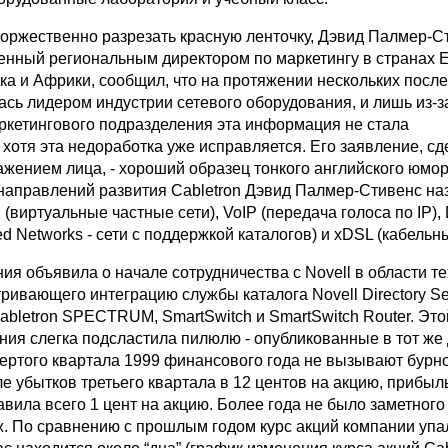
торжественно разрезать красную ленточку, Дэвид Палмер-С
енный региональным директором по маркетингу в странах 
ка и Африки, сообщил, что на протяжении нескольких после
ась лидером индустрии сетевого оборудования, и лишь из-з
ркетингового подразделения эта информация не стала
хотя эта недоработка уже исправляется. Его заявление, сд
жением лица, - хороший образец тонкого английского юмор
 направлений развития Cabletron Дэвид Палмер-Стивенс на
(виртуальные частные сети), VoIP (передача голоса по IP)
led Networks - сети с поддержкой каталогов) и xDSL (кабельн
ия объявила о начале сотрудничества с Novell в области т
ивающего интеграцию службы каталога Novell Directory Ser
bletron SPECTRUM, SmartSwitch и SmartSwitch Router. Это
ния слегка подсластила пилюлю - опубликованные в тот же
вертого квартала 1999 финансового года не вызывают бурн
е убытков третьего квартала в 12 центов на акцию, прибыл
авила всего 1 цент на акцию. Более года не было заметного
. По сравнению с прошлым годом курс акций компании упал