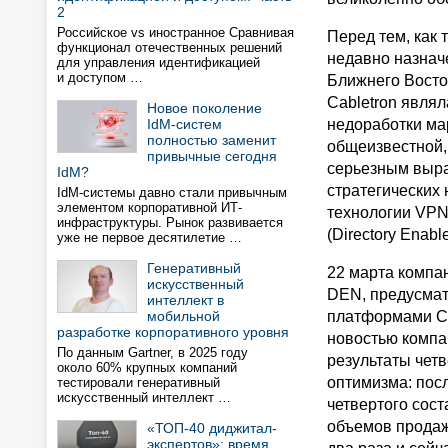
2
Российское vs иностранное Сравнивая
Перед тем, как 
функционал отечественных решений
недавно назнач
для управления идентификацией
и доступом …
Ближнего Восто
Cabletron являл
Новое поколение
IdM-систем
недоработки ма
полностью заменит
общеизвестной, 
привычные сегодня
серьезным выра
IdM?
стратегических
IdM-системы давно стали привычным
элементом корпоративной ИТ-
технологии VPN 
инфраструктуры. Рынок развивается
(Directory Enab
уже не первое десятилетие …
Генеративный
22 марта компан
искусственный
DEN, предусматр
интеллект в
мобильной
платформами Ca
разработке корпоративного уровня
новостью компа
По данным Gartner, в 2025 году
результаты чет
около 60% крупных компаний
оптимизма: посл
тестировали генеративный
искусственный интеллект …
четвертого сост
объемов продаж
«ТОП-40 диджитал-
экспертов»: время