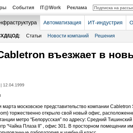
оры
События
IT@Work
Реклама
нфраструктура
Автоматизация
ИТ-индустрия
О
СХД/ЦОД:
Статьи
Новости компаний
Решения
Cabletron въезжает в нов
| 12.04.1999
в
и марта московское представительство компании Cabletron
.com) торжественно открыло свой новый офис, расположен
танции метро “Белорусская” по адресу: Средний Тишинский п
нтр “Чайка Плаза II” , офис 301. В просторном помещении и
орудованные лаборатория и учебный класс.