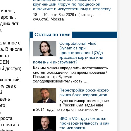
крупнейший Форум по процессной
аналитике и искусственному интеллекту
тивенс,
18 — 19 сентября 2026 г. (пятница —
Европы,
суббота), Москва
дних лет
а
Статьи по теме
еланное с
Computational Fluid
Dynamics при
а. В числе
проектировании ЦОДа:
звал
красивая картинка или
, DEN
полезный инструмент?
Как мы можем определить достаточность
ый доступ).
систем охлаждения при проектировании?
Посчитать требуемую
ехнологий
холодопроизводительность …
vices с
Перестройка российского
й
рынка балансировщиков
 день
Курс на импортозамещение
ого
в России был задан еще
в 2014 году, но тогда он практически …
ь
 роста
ВКС и VDI: где ломается
производительность и как
 почти в
это исправить