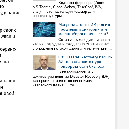
letron
Видеоконференции (Zoom,
то
MS Teams, Cisco Webex, TrueConf, IVA,
Jitsi) — это настоящий кошмар для
рудования
инфраструктуры …
Могут ли агенты ИИ решить
проблемы мониторинга и
р своих
масштабирования в сети?
witch и
Сетевые руководители знают,
что их сотрудники ежедневно сталкиваются
с огромным потоком данных и телеметрии …
сервис-
я
От Disaster Recovery к Multi-
я на
AZ: новая архитектура
непрерывности бизнеса
В классической ИТ-
архитектуре понятие Disaster Recovery (DR),
мпании,
как правило, является синонимом
«запасного плана». Это …
ля
овневой