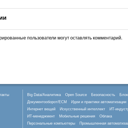
ии
трированные пользователи могут оставлять комментарий.
такты
Big Data/Аналитика
Open Source
Безопасность
Блок
Документооборот/ECM
Идеи и практики автоматизации
Интернет вещей
Искусственный интеллект
ИТ-индуст
ИТ-менеджмент
Мобильные решения
Облака
Персональные компьютеры
Промышленная автоматиза