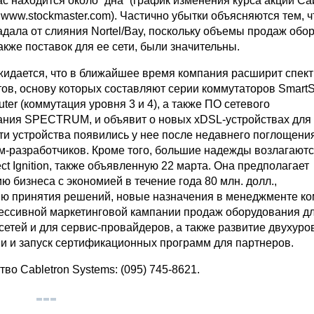
ас находится около “дна” (график изменения курса акций Cab
www.stockmaster.com). Частично убытки объясняются тем, ч
адала от слияния Nortel/Bay, поскольку объемы продаж обо
 также поставок для ее сети, были значительны.
жидается, что в ближайшее время компания расширит спект
ов, основу которых составляют серии коммутаторов SmartS
uter (коммутация уровня 3 и 4), а также ПО сетевого
ния SPECTRUM, и объявит о новых xDSL-устройствах для 
ти устройства появились у нее после недавнего поглощени
м-разработчиков. Кроме того, большие надежды возлагаютс
ct Ignition, также объявленную 22 марта. Она предполагает
ю бизнеса с экономией в течение года 80 млн. долл.,
ю принятия решений, новые назначения в менеджменте ко
ессивной маркетинговой кампании продаж оборудования д
сетей и для сервис-провайдеров, а также развитие двухур
ии и запуск сертификационных программ для партнеров.
во Cabletron Systems: (095) 745-8621.