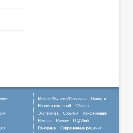
чейн
Мнения/Колонки/Интервью
Новости
Новости компаний
Обзоры
рия
Экспертиза
События
Конференции
Номера
Review
IT@Work
ция
Панорама
Современные решения