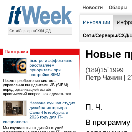
Новости
Обзоры
Инновации
Инфра
Сети/Серверы/СХД/ЦОД
Сети/Серверы/СХД/
Новые п
Панорама
Быстро и эффективно:
расставляем
(189)15`1999
приоритеты при
настройке SIEM
Петр Чачин
| 2
После приобретения системы
управления инцидентами ИБ (SIEM)
перед организацией встаёт
практический вопрос: как сделать так …
Названа лучшая студия
П. Ч.
дизайна интерьера
Санкт-Петербурга в
2026 году для IT-
В программу 
специалиста
Мы изучили рынок дизайн-студий