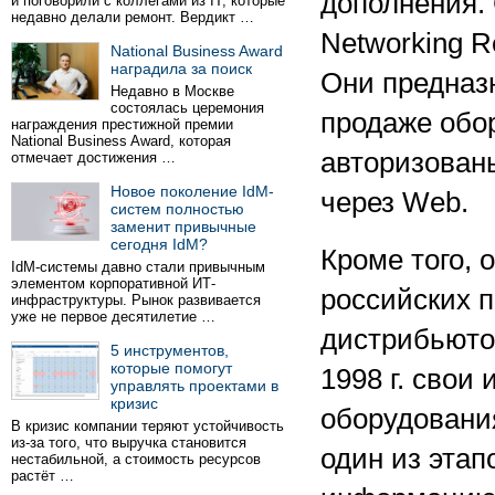
дополнения. 
и поговорили с коллегами из IT, которые
недавно делали ремонт. Вердикт …
Networking Re
National Business Award
наградила за поиск
Они предназ
Недавно в Москве
состоялась церемония
продаже обо
награждения престижной премии
National Business Award, которая
авторизован
отмечает достижения …
Новое поколение IdM-
через Web.
систем полностью
заменит привычные
сегодня IdM?
Кроме того,
IdM-системы давно стали привычным
элементом корпоративной ИТ-
российских 
инфраструктуры. Рынок развивается
уже не первое десятилетие …
дистрибьюто
5 инструментов,
которые помогут
1998 г. свои
управлять проектами в
кризис
оборудования
В кризис компании теряют устойчивость
из-за того, что выручка становится
один из этап
нестабильной, а стоимость ресурсов
растёт …