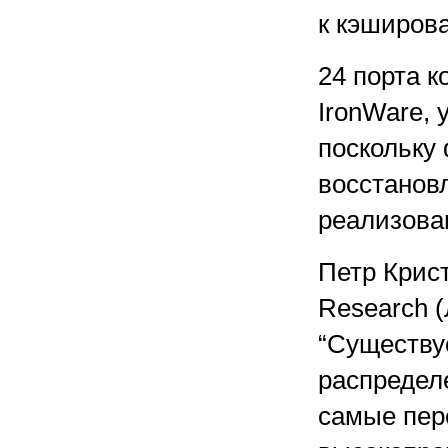
к кэширов
24 порта к
IronWare,
поскольку
восстанов
реализова
Петр Крист
Research (
“Существу
распредел
самые пер