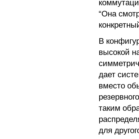
коммутаци
“Она смот
конкретный
В конфигу
высокой н
симметрич
дает сист
вместо об
резервног
таким обра
распредел
для другог