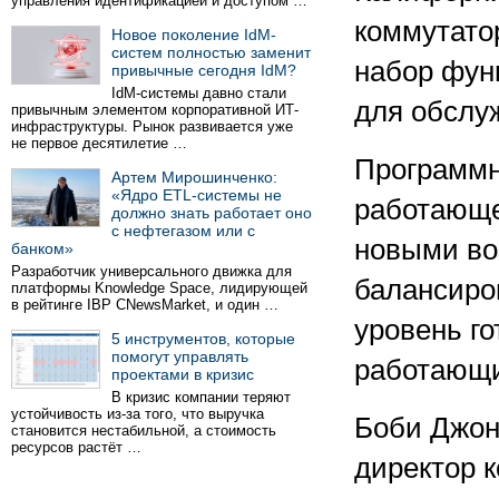
управления идентификацией и доступом …
коммутатор
Новое поколение IdM-
систем полностью заменит
набор фун
привычные сегодня IdM?
IdM-системы давно стали
для обслу
привычным элементом корпоративной ИТ-
инфраструктуры. Рынок развивается уже
не первое десятилетие …
Программно
Артем Мирошинченко:
«Ядро ETL-системы не
работающее
должно знать работает оно
с нефтегазом или с
новыми во
банком»
Разработчик универсального движка для
балансиро
платформы Knowledge Space, лидирующей
в рейтинге IBP CNewsMarket, и один …
уровень го
5 инструментов, которые
помогут управлять
работающих
проектами в кризис
В кризис компании теряют
устойчивость из-за того, что выручка
Боби Джон
становится нестабильной, а стоимость
ресурсов растёт …
директор к