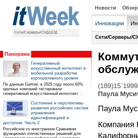
Новости
Обзо
Инновации
Ин
Сети/Серверы/СХД/ЦОД
Сети/Серверы/С
Коммут
Панорама
Генеративный
обслуж
искусственный интеллект в
мобильной разработке
корпоративного уровня
По данным Gartner, в 2025 году около 60%
(189)15`1999
крупных компаний тестировали
Паула Муси
генеративный искусственный интеллект …
Состояние и перспективы
Паула Мус
развития российских систем
управления
идентификацией и
доступом. Часть 2
Компания 
Российское vs иностранное Сравнивая
функционал отечественных решений для
Калифорни