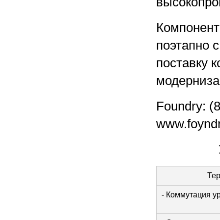
высокопро
Компонент
поэтапно с
поставку к
модерниза
Foundry: (
www.foynd
Те
- Коммутация у