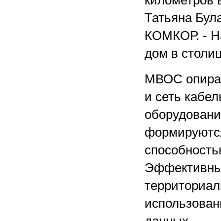
километров в
Татьяна Бул
КОМКОР. - Н
дом в столиц
МВОС опирае
и сеть кабе
оборудование
формируются
способностью
Эффективны
территориал
использован