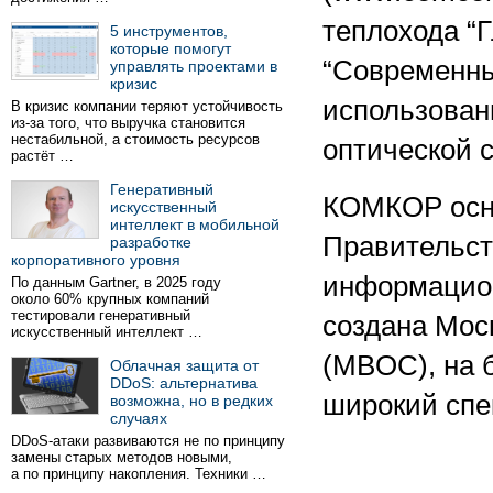
теплохода “
5 инструментов,
которые помогут
“Современны
управлять проектами в
кризис
использован
В кризис компании теряют устойчивость
из-за того, что выручка становится
нестабильной, а стоимость ресурсов
оптической с
растёт …
Генеративный
КОМКОР осно
искусственный
интеллект в мобильной
Правительст
разработке
корпоративного уровня
информацион
По данным Gartner, в 2025 году
около 60% крупных компаний
тестировали генеративный
создана Мос
искусственный интеллект …
(MBOC), на 
Облачная защита от
DDoS: альтернатива
широкий спек
возможна, но в редких
случаях
DDoS-атаки развиваются не по принципу
замены старых методов новыми,
а по принципу накопления. Техники …