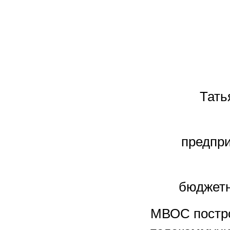
Тать
предпри
бюджетн
МВОС постро