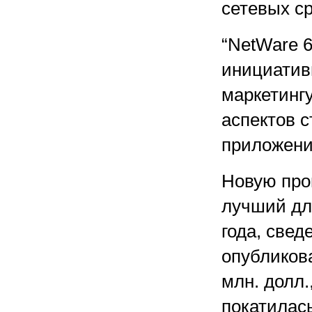
сетевых с
“NetWare 
инициатив
маркетингу
аспектов с
приложени
Новую про
лучший для
года, свед
опубликов
млн. долл.
покатилас