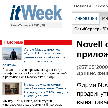
Новости
Обзо
Инновации
Ин
Сети/Серверы/СХД/ЦОД
Сети/Серверы/С
Novell 
Панорама
Артем Мирошинченко:
прило
«Ядро ETL-системы не
должно знать работает оно
с нефтегазом или с
банком»
(257)35`2000
Разработчик универсального движка для
Дэннис Фи
платформы Knowledge Space, лидирующей
в рейтинге IBP CNewsMarket, и один …
Фирма Nove
Названа лучшая студия
дизайна интерьера Санкт-
Петербурга в 2026 году для
продвинуть
IT-специалиста
вынашивае
Мы изучили рынок дизайн-студий
и поговорили с коллегами из IT, которые