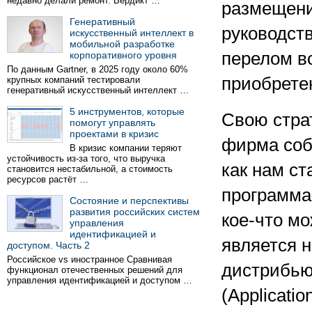
недавно делали ремонт. Вердикт …
размещени
Генеративный
руководст
искусственный интеллект в
мобильной разработке
перелом в
корпоративного уровня
По данным Gartner, в 2025 году около 60%
приобрете
крупных компаний тестировали
генеративный искусственный интеллект …
5 инструментов, которые
Свою стра
помогут управлять
проектами в кризис
фирма соб
В кризис компании теряют
устойчивость из-за того, что выручка
как нам ст
становится нестабильной, а стоимость
ресурсов растёт …
программа
Состояние и перспективы
развития российских систем
кое-что мо
управления
идентификацией и
является 
доступом. Часть 2
Российское vs иностранное Сравнивая
дистрибью
функционал отечественных решений для
управления идентификацией и доступом …
(Applicati