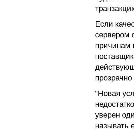
транзакци
Если каче
сервером 
причинам н
поставщика
действующ
прозрачно 
“Новая усл
недостатк
уверен од
называть е