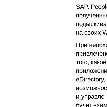
SAP, Peopl
полученный
подыскива
на своих 
При необх
привлечено
того, како
приложени
eDirectory
возможнос
и управлен
будет взи