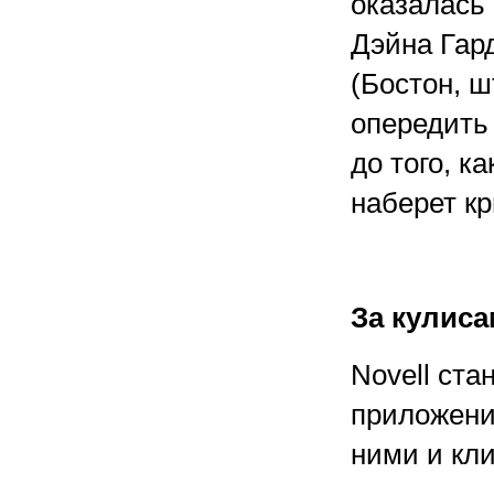
оказалась 
Дэйна Гар
(Бостон, ш
опередить 
до того, ка
наберет к
За кулиса
Novell ста
приложени
ними и кл