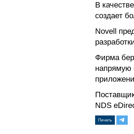
В качеств
создает б
Novell пре
разработк
Фирма бер
напрямую 
приложени
Поставщик
NDS eDirec
Печать