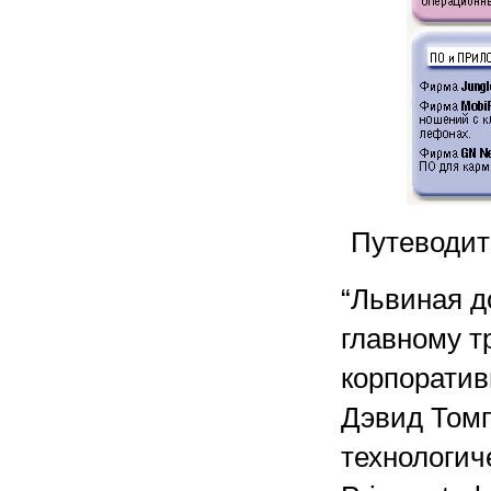
Путеводит
“Львиная д
главному т
корпоратив
Дэвид Томп
технологич