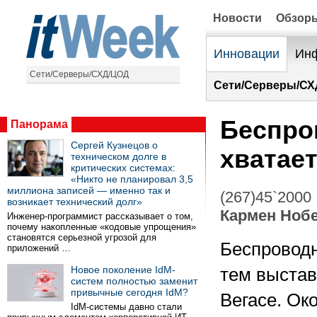
Новости
Обзор
Инновации
Инф
Сети/Серверы/СХД/ЦОД
Сети/Серверы/СХ
Беспро
Панорама
Сергей Кузнецов о
хватае
техническом долге в
критических системах:
«Никто не планировал 3,5
миллиона записей — именно так и
(267)45`2000
возникает технический долг»
Кармен Ноб
Инженер-программист рассказывает о том,
почему накопленные «кодовые упрощения»
становятся серьезной угрозой для
Беспроводн
приложений …
Новое поколение IdM-
тем выстав
систем полностью заменит
привычные сегодня IdM?
Вегасе. Ок
IdM-системы давно стали