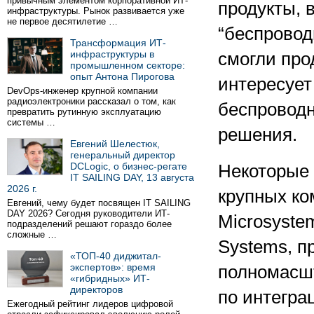
привычным элементом корпоративной ИТ-
продукты, 
инфраструктуры. Рынок развивается уже
не первое десятилетие …
“беспровод
Трансформация ИТ-
инфраструктуры в
смогли про
промышленном секторе:
опыт Антона Пирогова
интересует
DevOps-инженер крупной компании
радиоэлектроники рассказал о том, как
беспроводн
превратить рутинную эксплуатацию
системы …
решения.
Евгений Шелестюк,
генеральный директор
DCLogic, о бизнес-регате
Некоторые 
IT SAILING DAY, 13 августа
2026 г.
крупных ко
Евгений, чему будет посвящен IT SAILING
DAY 2026? Сегодня руководители ИТ-
Microsystem
подразделений решают гораздо более
сложные …
Systems, п
«ТОП-40 диджитал-
экспертов»: время
полномасшт
«гибридных» ИТ-
директоров
по интегра
Ежегодный рейтинг лидеров цифровой