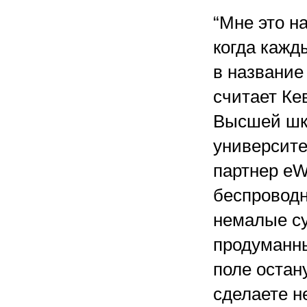
“Мне это н
когда кажд
в название 
считает Ке
Высшей шк
университе
партнер eW
беспроводн
немалые су
продуманны
поле остан
сделаете н