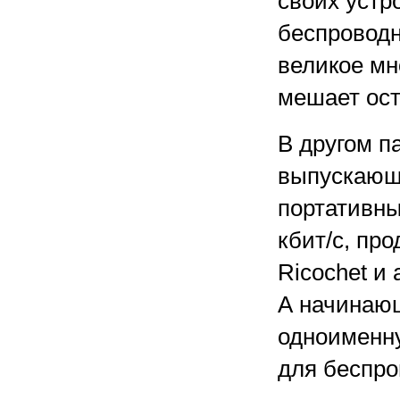
своих устр
беспроводн
великое мн
мешает ост
В другом п
выпускающ
портативны
кбит/с, пр
Ricochet и
А начинающ
одноименн
для беспро