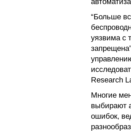
автоматиза
“Больше вс
беспроводн
уязвима с 
запрещена”,
управлени
исследоват
Research L
Многие мен
выбирают а
ошибок, ве
разнообраз