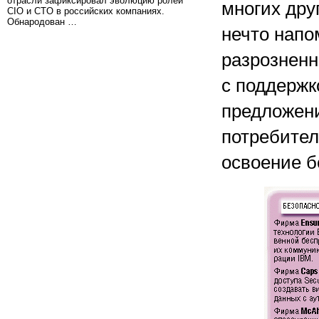
отрасли зафиксировал эволюцию ролей
многих дру
CIO и CTO в российских компаниях.
Обнародован …
нечто напо
разрозненн
с поддержк
предложени
потребител
освоение б