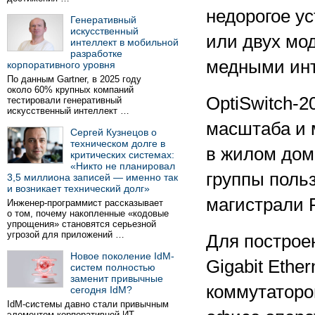
недорогое у
Генеративный
искусственный
или двух мо
интеллект в мобильной
разработке
медными ин
корпоративного уровня
По данным Gartner, в 2025 году
около 60% крупных компаний
OptiSwitch-2
тестировали генеративный
искусственный интеллект …
масштаба и 
Сергей Кузнецов о
техническом долге в
в жилом дом
критических системах:
«Никто не планировал
группы поль
3,5 миллиона записей — именно так
и возникает технический долг»
магистрали F
Инженер-программист рассказывает
о том, почему накопленные «кодовые
упрощения» становятся серьезной
угрозой для приложений …
Для построе
Новое поколение IdM-
Gigabit Ethe
систем полностью
заменит привычные
коммутаторов
сегодня IdM?
IdM-системы давно стали привычным
элементом корпоративной ИТ-