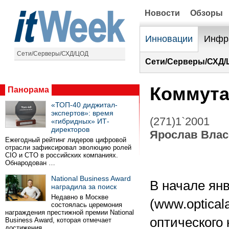
Новости
Обзоры
Инновации
Инфр
Сети/Серверы/СХД/ЦОД
Сети/Серверы/СХД/
Коммута
Панорама
«ТОП-40 диджитал-
экспертов»: время
(271)1`2001
«гибридных» ИТ-
директоров
Ярослав Вла
Ежегодный рейтинг лидеров цифровой
отрасли зафиксировал эволюцию ролей
CIO и CTO в российских компаниях.
Обнародован …
National Business Award
В начале янв
наградила за поиск
Недавно в Москве
(www.optical
состоялась церемония
награждения престижной премии National
оптического 
Business Award, которая отмечает
достижения …