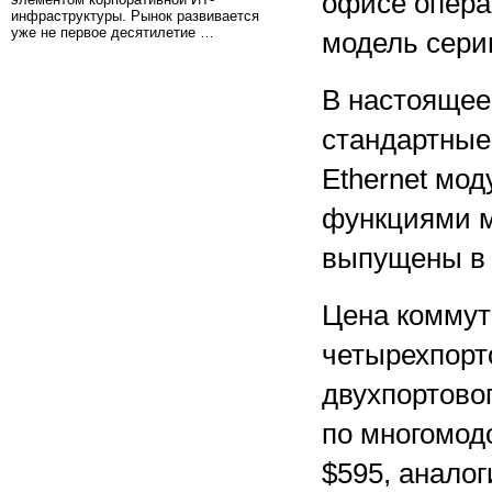
офисе опера
инфраструктуры. Рынок развивается
уже не первое десятилетие …
модель серии
В настоящее
стандартные
Ethernet мод
функциями м
выпущены в
Цена коммута
четырехпорт
двухпортово
по многомодо
$595, анало