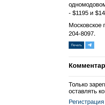
одномодовому
- $1195 и $1
Московское п
204-8097
Печать
Коммента
Только заре
оставлять к
Регистрация