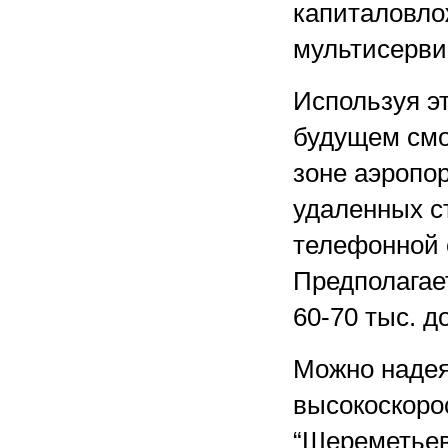
капиталовлож
мультисерви
Используя э
будущем смо
зоне аэропо
удаленных с
телефонной 
Предполагает
60-70 тыс. д
Можно надея
высокоскоро
“Шереметьево