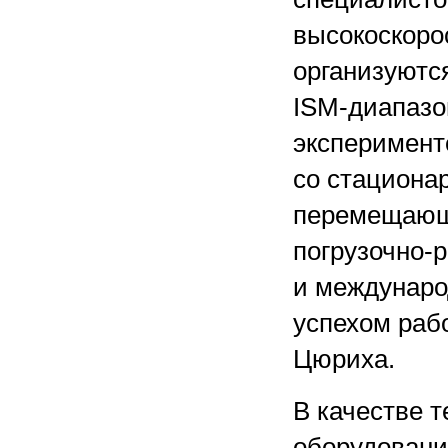
высокоскоро
организуются
ISM-диапазон
эксперимент
со стациона
перемещающи
погрузочно-
и междунаро
успехом раб
Цюриха.
В качестве 
оборудован