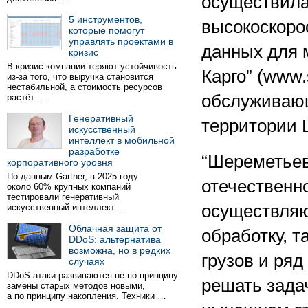
осуществила
5 инструментов,
высокоскоро
которые помогут
управлять проектами в
данных для 
кризис
В кризис компании теряют устойчивость
Карго” (www.
из-за того, что выручка становится
нестабильной, а стоимость ресурсов
обслуживающ
растёт …
Генеративный
территории 
искусственный
интеллект в мобильной
разработке
“Шереметьев
корпоративного уровня
По данным Gartner, в 2025 году
отечественн
около 60% крупных компаний
тестировали генеративный
осуществляю
искусственный интеллект …
Облачная защита от
обработку, 
DDoS: альтернатива
возможна, но в редких
грузов и ряд
случаях
DDoS-атаки развиваются не по принципу
решать зада
замены старых методов новыми,
а по принципу накопления. Техники …