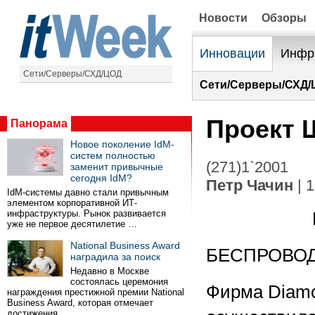
Новости
Обзоры
Инновации
Инфр
Сети/Серверы/СХД/ЦОД
Сети/Серверы/СХД/
Проект 
Панорама
Новое поколение IdM-
систем полностью
(271)1`2001
заменит привычные
сегодня IdM?
Петр Чачин
| 
IdM-системы давно стали привычным
элементом корпоративной ИТ-
инфраструктуры. Рынок развивается
уже не первое десятилетие …
National Business Award
БЕСПРОВОД
наградила за поиск
Недавно в Москве
состоялась церемония
Фирма Diamo
награждения престижной премии National
Business Award, которая отмечает
достижения …