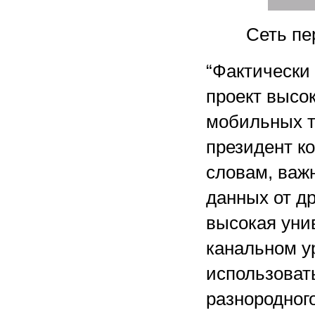
Сеть пе
“Фактически
проект высо
мобильных т
президент к
словам, важ
данных от д
высокая уни
канальном у
использоват
разнородног