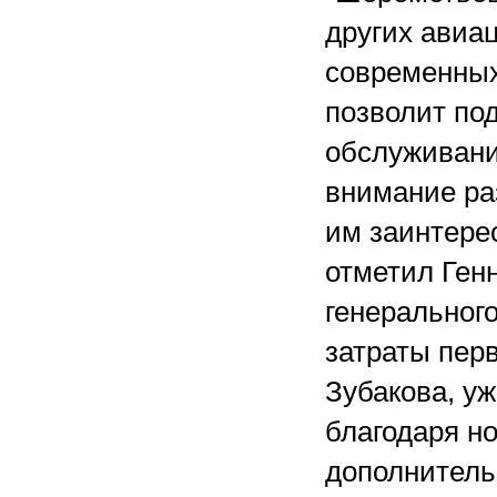
других авиа
современных
позволит по
обслуживани
внимание ра
им заинтере
отметил Ген
генеральног
затраты перв
Зубакова, уж
благодаря н
дополнитель