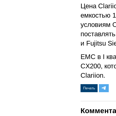
Цена Clari
емкостью 1
условиям O
поставлять
и Fujitsu S
EMC в I ква
CX200, кот
Clariion.
Печать
Коммент