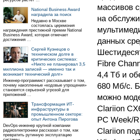
массивов с
National Business Award
наградила за поиск
на обслужи
Недавно в Москве
состоялась церемония
мультимеди
награждения престижной премии National
Business Award, которая отмечает
данных сре
достижения …
Сергей Кузнецов о
Шестидесят
техническом долге в
критических системах:
Fibre Chan
«Никто не планировал 3,5
миллиона записей — именно так и
4,4 Тб и о
возникает технический долг»
Инженер-программист рассказывает о том,
680 Мб/с. 
почему накопленные «кодовые упрощения»
становятся серьезной угрозой для
приложений …
можно мод
Трансформация ИТ-
Clariion C
инфраструктуры в
промышленном секторе:
PC Week/RE
опыт Антона Пирогова
DevOps-инженер крупной компании
Clariion п
радиоэлектроники рассказал о том, как
превратить рутинную эксплуатацию
системы …