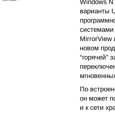
Windows NT
варианты U
программно
системами 
MirrorView 
новом прод
“горячей” 
переключен
мгновенных
По встроен
он может п
и к сети х