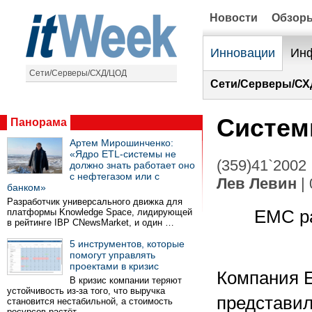
Новости
Обзор
Инновации
Инф
Сети/Серверы/СХД/ЦОД
Сети/Серверы/СХ
Систем
Панорама
Артем Мирошинченко:
«Ядро ETL-системы не
(359)41`2002
должно знать работает оно
с нефтегазом или с
Лев Левин
| 
банком»
Разработчик универсального движка для
платформы Knowledge Space, лидирующей
EMC р
в рейтинге IBP CNewsMarket, и один …
5 инструментов, которые
помогут управлять
проектами в кризис
Компания 
В кризис компании теряют
устойчивость из-за того, что выручка
представил
становится нестабильной, а стоимость
ресурсов растёт …