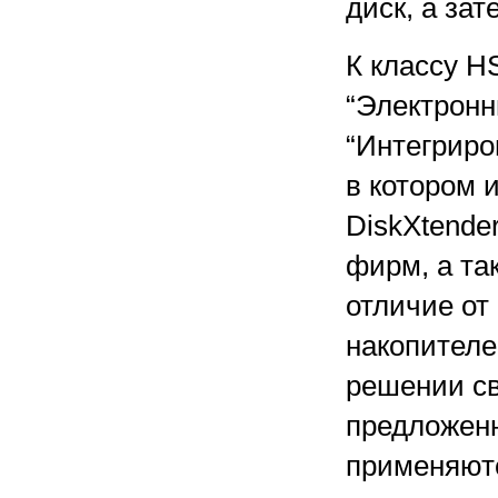
диск, а зат
К классу H
“Электронн
“Интегриро
в котором 
DiskXtende
фирм, а та
отличие от
накопителе
решении св
предложен
применяютс