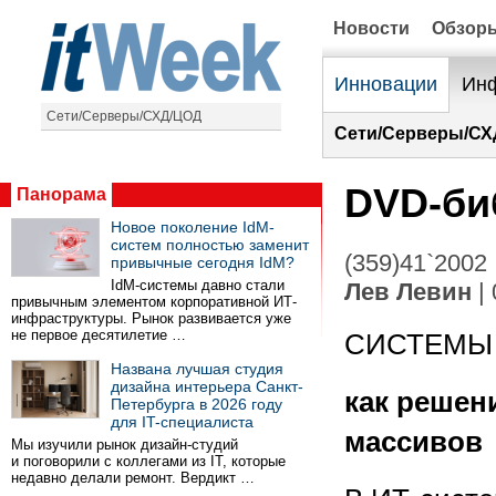
Новости
Обзор
Инновации
Инф
Сети/Серверы/СХД/ЦОД
Сети/Серверы/СХ
DVD-би
Панорама
Новое поколение IdM-
систем полностью заменит
(359)41`2002
привычные сегодня IdM?
IdM-системы давно стали
Лев Левин
| 
привычным элементом корпоративной ИТ-
инфраструктуры. Рынок развивается уже
не первое десятилетие …
СИСТЕМЫ
Названа лучшая студия
дизайна интерьера Санкт-
как решен
Петербурга в 2026 году
для IT-специалиста
массивов
Мы изучили рынок дизайн-студий
и поговорили с коллегами из IT, которые
недавно делали ремонт. Вердикт …