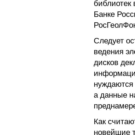
библиотек 
Банке Росс
РосГеолФо
Следует ос
ведения эл
дисков дек
информации
нуждаются 
а данные н
преднамере
Как считаю
новейшие т