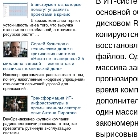
В ИТ-систе
5 инструментов, которые
помогут управлять
основной о
проектами в кризис
В кризис компании теряют
дисковом R
устойчивость из-за того, что выручка
становится нестабильной, а стоимость
копируются
ресурсов растёт …
восстановл
Сергей Кузнецов о
техническом долге в
критических системах:
файлов. Од
«Никто не планировал 3,5
миллиона записей — именно так и
массива за
возникает технический долг»
Инженер-программист рассказывает о том,
прогнозиров
почему накопленные «кодовые упрощения»
становятся серьезной угрозой для
время комп
приложений …
Трансформация ИТ-
дополнител
инфраструктуры в
промышленном секторе:
один масси
опыт Антона Пирогова
DevOps-инженер крупной компании
закономерн
радиоэлектроники рассказал о том, как
превратить рутинную эксплуатацию
вырисовыва
системы …