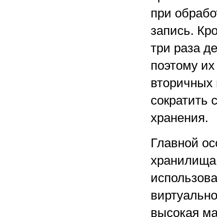
при обрабо
запись. Кр
три раза д
поэтому их
вторичных 
сократить 
хранения.
Главной ос
хранилища 
использова
виртуально
высокая м