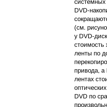
системных 
DVD-накопи
сокращаютс
(см. рисун
у DVD-диск
стоимость 
ленты по д
перекопиро
привода, а
лентах сто
оптических
DVD по сра
произвольн