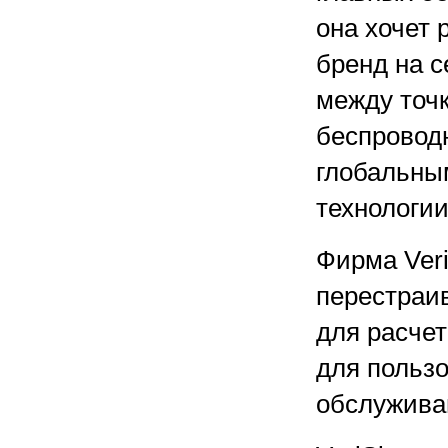
она хочет 
бренд на с
между точ
беспровод
глобальным
технологи
Фирма Ver
перестраив
для расчет
для польз
обслужива