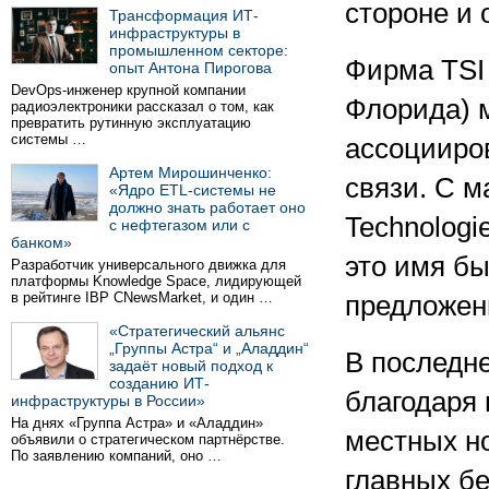
стороне и
Трансформация ИТ-
инфраструктуры в
промышленном секторе:
Фирма TSI 
опыт Антона Пирогова
DevOps-инженер крупной компании
Флорида) м
радиоэлектроники рассказал о том, как
превратить рутинную эксплуатацию
системы …
ассоцииро
Артем Мирошинченко:
связи. С м
«Ядро ETL-системы не
должно знать работает оно
Technologi
с нефтегазом или с
банком»
это имя б
Разработчик универсального движка для
платформы Knowledge Space, лидирующей
в рейтинге IBP CNewsMarket, и один …
предложен
«Стратегический альянс
„Группы Астра“ и „Аладдин“
В последне
задаёт новый подход к
созданию ИТ-
благодаря
инфраструктуры в России»
На днях «Группа Астра» и «Аладдин»
местных н
объявили о стратегическом партнёрстве.
По заявлению компаний, оно …
главных б