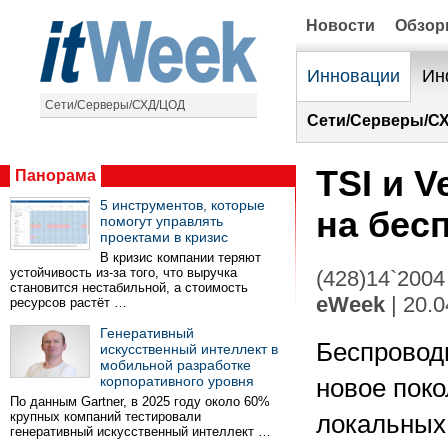
Новости
Обзо
Инновации
Ин
Сети/Серверы/СХД/ЦОД
Сети/Серверы/С
TSI и 
Панорама
5 инструментов, которые
на бес
помогут управлять
проектами в кризис
В кризис компании теряют
устойчивость из-за того, что выручка
(428)14`2004
становится нестабильной, а стоимость
eWeek
| 20.0
ресурсов растёт …
Генеративный
Беспровод
искусственный интеллект в
мобильной разработке
корпоративного уровня
новое пок
По данным Gartner, в 2025 году около 60%
крупных компаний тестировали
локальных 
генеративный искусственный интеллект …