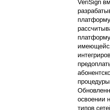
VeriSign в
разрабаты
платформу
рассчитыв
платформу 
имеющейся 
интегриров
предоплаты
абонентско
процедуры
Обновленны
освоении н
типов сет