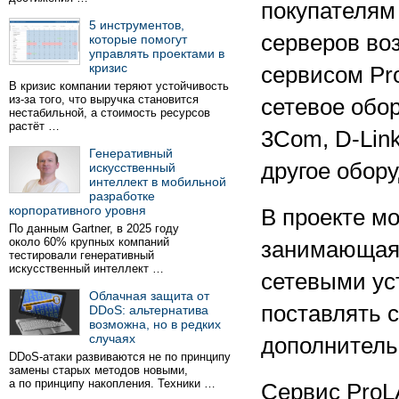
покупателям 
5 инструментов,
серверов во
которые помогут
управлять проектами в
кризис
сервисом Pro
В кризис компании теряют устойчивость
из-за того, что выручка становится
сетевое обо
нестабильной, а стоимость ресурсов
растёт …
3Com, D-Link
Генеративный
другое обор
искусственный
интеллект в мобильной
разработке
корпоративного уровня
В проекте м
По данным Gartner, в 2025 году
около 60% крупных компаний
занимающаяс
тестировали генеративный
искусственный интеллект …
сетевыми ус
Облачная защита от
поставлять 
DDoS: альтернатива
возможна, но в редких
случаях
дополнитель
DDoS-атаки развиваются не по принципу
замены старых методов новыми,
а по принципу накопления. Техники …
Сервис ProLA