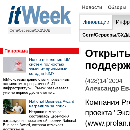
Новости
Обзоры
Инновации
Инфр
Сети/Серверы/СХД/ЦОД
Сети/Серверы/СХД/
Открыты
Панорама
Новое поколение IdM-
поддерж
систем полностью
заменит привычные
сегодня IdM?
IdM-системы давно стали привычным
(428)14`2004
элементом корпоративной ИТ-
Александр Ев
инфраструктуры. Рынок развивается
уже не первое десятилетие …
Компания Pr
National Business Award
наградила за поиск
проекта "Эк
Недавно в Москве
состоялась церемония
награждения престижной премии National
(www.prolan.
Business Award, которая отмечает
достижения …