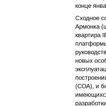
конце янва
Сходное со
Армонка (ш
квартира 
платформы
руководст
новых осо
эксплуатац
построени
(СОА), и 
имеющихся
разработк