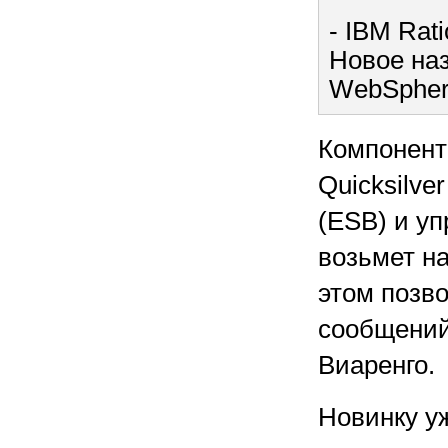
- IBM Rati
Новое на
WebSphere
Компонент
Quicksilv
(ESB) и у
возьмет н
этом позво
сообщений 
Виаренго.
Новинку у