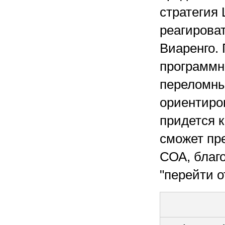
стратегия 
реагироват
Виаренго. 
программн
переломны
ориентиро
придется к
сможет пр
СОА, благо
"перейти о