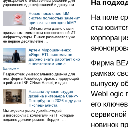
функционал отечественных решений для
На подход
управления идентификацией и доступом …
Новое поколение IdM-
На поле с
систем полностью заменит
привычные сегодня IdM?
становится
IdM-системы давно стали
привычным элементом корпоративной ИТ-
корпораци
инфраструктуры. Рынок развивается уже
не первое десятилетие …
анонсиров
Артем Мирошинченко:
«Ядро ETL-системы не
должно знать работает оно
Фирма BEA
с нефтегазом или с
банком»
рамках сво
Разработчик универсального движка для
платформы Knowledge Space, лидирующей
выпуску о
в рейтинге IBP CNewsMarket, и один …
Названа лучшая студия
WebLogic 
дизайна интерьера Санкт-
Петербурга в 2026 году для
его ключев
IT-специалиста
Мы изучили рынок дизайн-студий
сервисной 
и поговорили с коллегами из IT, которые
недавно делали ремонт. Вердикт …
новинок п