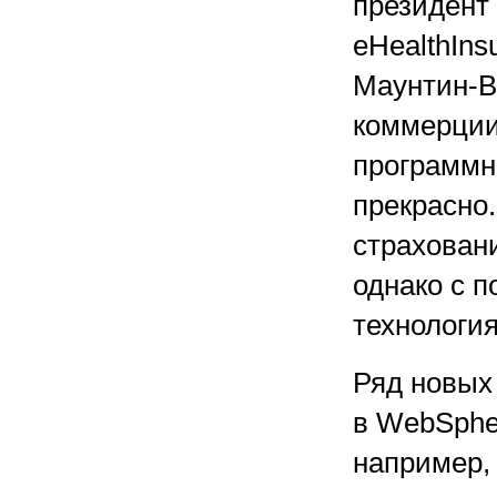
президент
eHealthIns
Маунтин-В
коммерции 
программны
прекрасно.
страхован
однако с п
технология
Ряд новых
в WebSphe
например,