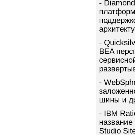
- Diamon
платформ
поддержк
архитекту
- Quicksi
BEA перс
сервисно
разверты
- WebSphe
заложенн
шины и др
- IBM Rat
название
Studio Sit