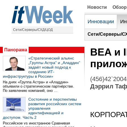
Новости
Обзо
Инновации
Ин
Сети/Серверы/СХД/ЦОД
Сети/Серверы/С
BEA и 
Панорама
«Стратегический альянс
прило
„Группы Астра“ и „Аладдин“
задаёт новый подход к
созданию ИТ-
инфраструктуры в России»
(456)42`2004
На днях «Группа Астра» и «Аладдин»
Дэррил Таф
объявили о стратегическом партнёрстве.
По заявлению компаний, оно …
Состояние и перспективы
развития российских систем
управления
идентификацией и
КОРПОРА
доступом. Часть 2
Российское vs иностранное Сравнивая