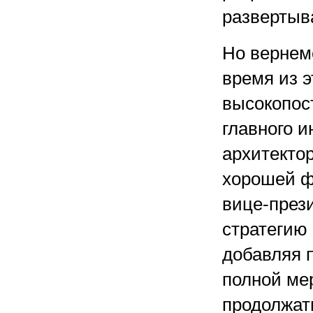
развертыв
Но вернемс
время из 
высокопос
главного и
архитектор
хорошей фо
вице-през
стратегию
добавляя п
полной ме
продолжат