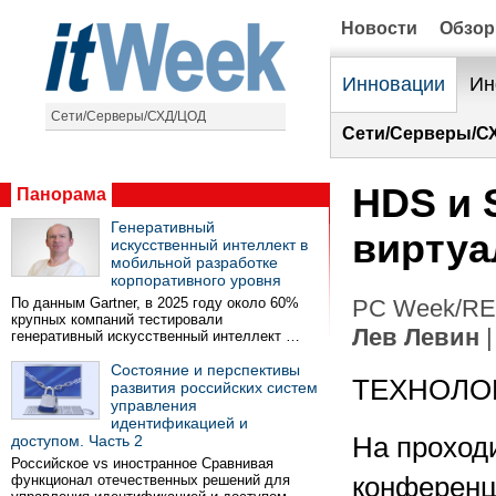
Новости
Обзо
Инновации
Ин
Сети/Серверы/СХД/ЦОД
Сети/Серверы/С
HDS и 
Панорама
Генеративный
виртуа
искусственный интеллект в
мобильной разработке
корпоративного уровня
По данным Gartner, в 2025 году около 60%
PC Week/RE 
крупных компаний тестировали
Лев Левин
|
генеративный искусственный интеллект …
Состояние и перспективы
ТЕХНОЛО
развития российских систем
управления
идентификацией и
доступом. Часть 2
На проход
Российское vs иностранное Сравнивая
функционал отечественных решений для
конференц