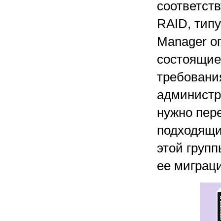
соответст
RAID, типу
Manager оп
состоящие
требовани
администра
нужно пере
подходящи
этой групп
ее миграц