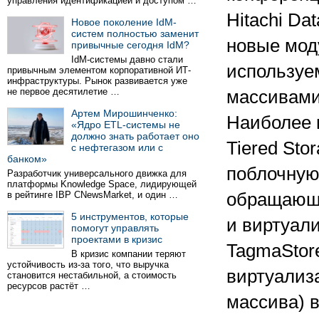
управления идентификацией и доступом …
Hitachi Da
Новое поколение IdM-
систем полностью заменит
новые мод
привычные сегодня IdM?
IdM-системы давно стали
используе
привычным элементом корпоративной ИТ-
инфраструктуры. Рынок развивается уже
не первое десятилетие …
массивами 
Артем Мирошинченко:
Наиболее 
«Ядро ETL-системы не
должно знать работает оно
Tiered Sto
с нефтегазом или с
банком»
поблочную
Разработчик универсального движка для
платформы Knowledge Space, лидирующей
в рейтинге IBP CNewsMarket, и один …
обращающи
5 инструментов, которые
и виртуал
помогут управлять
проектами в кризис
TagmaStor
В кризис компании теряют
устойчивость из-за того, что выручка
виртуализ
становится нестабильной, а стоимость
ресурсов растёт …
массива) 