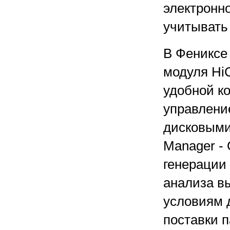
электронно
учитывать
В Фениксе
модуля HiC
удобной к
управлени
дисковыми
Manager -
генерации
анализа вы
условиям 
поставки п