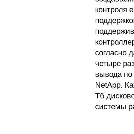
контроля 
поддержкой
поддержива
контролле
согласно 
четыре ра
вывода по
NetApp. К
Тб дисков
системы ра