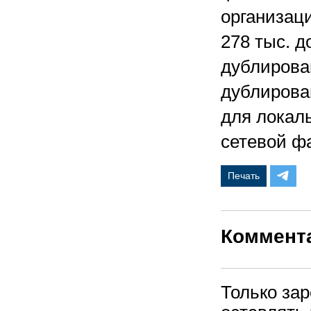
организаци
278 тыс. д
дублирова
дублирова
для локал
сетевой ф
Печать
Коммент
Только за