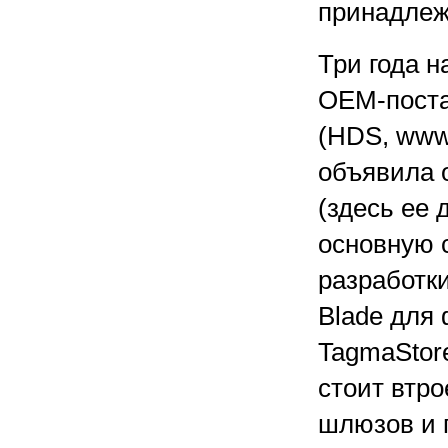
принадлеж
Три года н
OEM-поста
(HDS, www.
объявила 
(здесь ее 
основную 
разработк
Blade для
TagmaStore
стоит втр
шлюзов и 