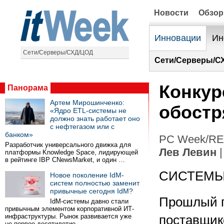
Новости
Обзо
Инновации
Ин
Сети/Серверы/СХД/ЦОД
Сети/Серверы/С
Конкур
Панорама
Артем Мирошинченко:
обостр
«Ядро ETL-системы не
должно знать работает оно
с нефтегазом или с
банком»
PC Week/RE 
Разработчик универсального движка для
Лев Левин
|
платформы Knowledge Space, лидирующей
в рейтинге IBP CNewsMarket, и один …
СИСТЕМЫ
Новое поколение IdM-
систем полностью заменит
привычные сегодня IdM?
Прошлый г
IdM-системы давно стали
привычным элементом корпоративной ИТ-
инфраструктуры. Рынок развивается уже
поставщик
не первое десятилетие …