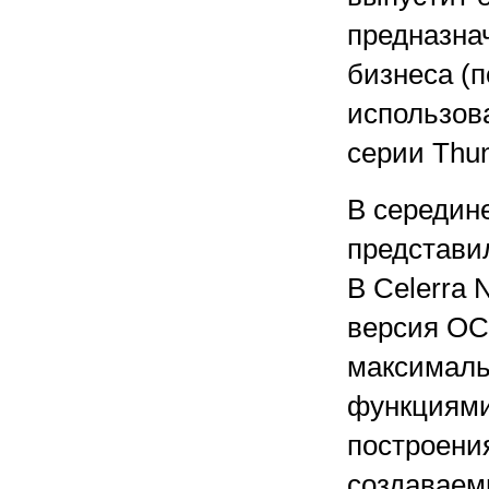
предназна
бизнеса (п
использов
серии Thun
В середин
представил
В Celerra
версия ОС
максимал
функциями
построени
создаваем