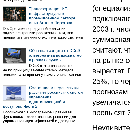
(специали
Трансформация ИТ-
инфраструктуры в
подключаю
промышленном секторе:
опыт Антона Пирогова
2003 г. чи
DevOps-инженер крупной компании
радиоэлектроники рассказал о том, как
превратить рутинную эксплуатацию системы
суммарная
…
считают, ч
Облачная защита от DDoS:
альтернатива возможна, но
на рынке 
в редких случаях
DDoS-атаки развиваются
вырастет. 
не по принципу замены старых методов
новыми, а по принципу накопления. Техники
…
25%, то че
Состояние и перспективы
прогнозам 
развития российских систем
управления
увеличатся
идентификацией и
доступом. Часть 2
превысят 3
Российское vs иностранное Сравнивая
функционал отечественных решений для
управления идентификацией и доступом …
Неудивите