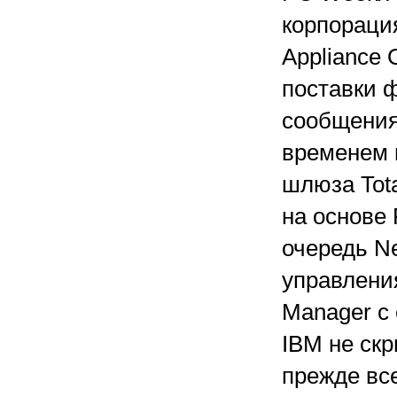
корпорация
Appliance
поставки ф
сообщениям
временем 
шлюза Tota
на основе 
очередь Ne
управления
Manager с
IBM не скр
прежде вс