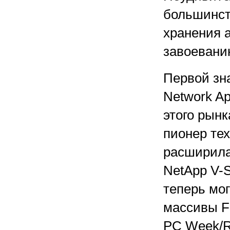
большинст
хранения 
завоевани
Первой зн
Network Ap
этого рынк
пионер тех
расширила
NetApp V-S
теперь мо
массивы Fi
PC Week/RE