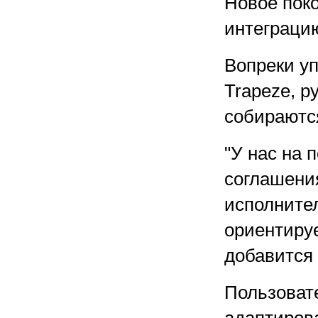
Новое пок
интеграци
Вопреки уп
Trapeze, р
собираются
"У нас на
соглашения
исполнител
ориентируе
добавится 
Пользоват