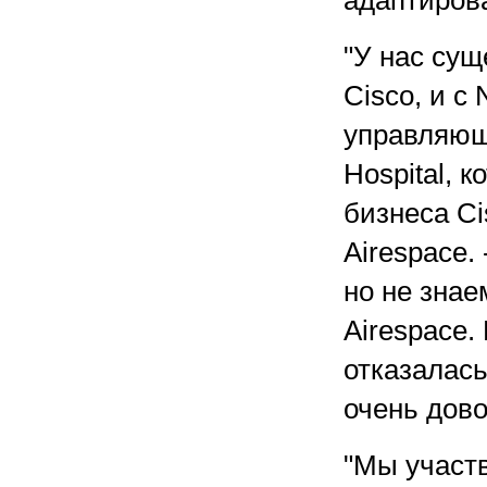
адаптиров
"У нас сущ
Cisco, и с 
управляющи
Hospital, 
бизнеса C
Airespace.
но не знае
Airespace.
отказалась
очень дово
"Мы участв