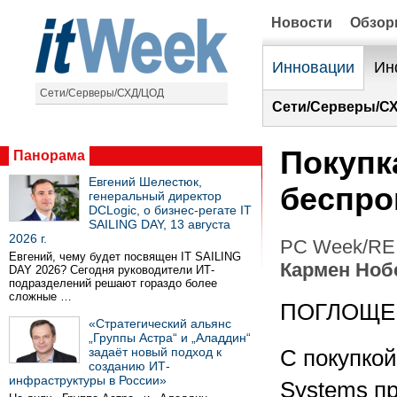
Новости
Обзо
Инновации
Ин
Сети/Серверы/СХД/ЦОД
Сети/Серверы/С
Покупк
Панорама
Евгений Шелестюк,
беспро
генеральный директор
DCLogic, о бизнес-регате IT
SAILING DAY, 13 августа
2026 г.
PC Week/RE 
Евгений, чему будет посвящен IT SAILING
Кармен Ноб
DAY 2026? Сегодня руководители ИТ-
подразделений решают гораздо более
сложные …
ПОГЛОЩЕ
«Стратегический альянс
„Группы Астра“ и „Аладдин“
задаёт новый подход к
С покупкой
созданию ИТ-
инфраструктуры в России»
Systems п