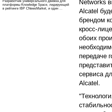
Networks 
Разработчик универсального движка для
платформы Knowledge Space, лидирующей
в рейтинге IBP CNewsMarket, и один …
Alcatel бу
брендом ко
кросс-лиц
обоих про
необходим
передаче г
представит
сервиса д
Alcatel.
"Технолог
стабильнос