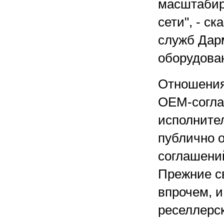
масштабир
сети", - с
служб Дар
оборудова
Отношения 
OEM-соглаш
исполнител
публично 
соглашений
Прежние св
впрочем, и
реселлерс