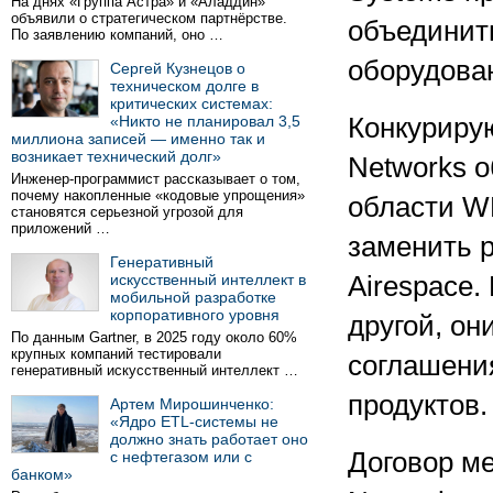
На днях «Группа Астра» и «Аладдин»
объявили о стратегическом партнёрстве.
объединит
По заявлению компаний, оно …
оборудова
Сергей Кузнецов о
техническом долге в
критических системах:
«Никто не планировал 3,5
Конкурирую
миллиона записей — именно так и
возникает технический долг»
Networks о
Инженер-программист рассказывает о том,
почему накопленные «кодовые упрощения»
области W
становятся серьезной угрозой для
приложений …
заменить 
Генеративный
искусственный интеллект в
Airespace.
мобильной разработке
корпоративного уровня
другой, он
По данным Gartner, в 2025 году около 60%
крупных компаний тестировали
соглашени
генеративный искусственный интеллект …
продуктов.
Артем Мирошинченко:
«Ядро ETL-системы не
должно знать работает оно
Договор ме
с нефтегазом или с
банком»