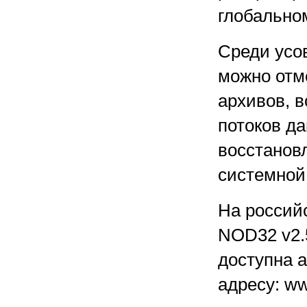
глобально
Среди усо
можно отм
архивов, 
потоков да
восстанов
системной 
На россий
NOD32 v2.5
доступна а
адресу: ww