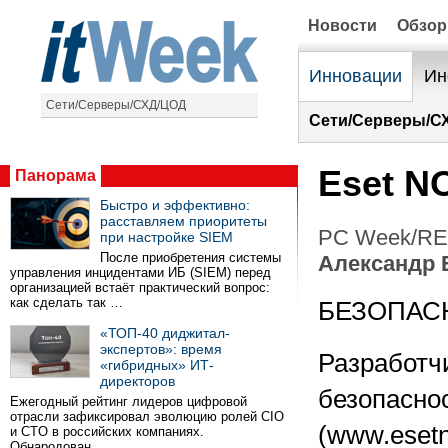
Новости
Обзо
Инновации
Ин
Сети/Серверы/СХД/ЦОД
Сети/Серверы/С
Eset N
Панорама
Быстро и эффективно:
расставляем приоритеты
PC Week/RE 
при настройке SIEM
После приобретения системы
Александр 
управления инцидентами ИБ (SIEM) перед
организацией встаёт практический вопрос:
как сделать так …
БЕЗОПАС
«ТОП-40 диджитал-
экспертов»: время
Разработч
«гибридных» ИТ-
директоров
безопаснос
Ежегодный рейтинг лидеров цифровой
отрасли зафиксировал эволюцию ролей CIO
(www.esetn
и CTO в российских компаниях.
Обнародован …