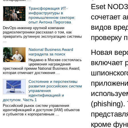
Eset NOD3
Трансформация ИТ-
инфраструктуры в
сочетает 
промышленном секторе:
опыт Антона Пирогова
видов вре
DevOps-инженер крупной компании
радиоэлектроники рассказал о том, как
проверку 
превратить рутинную эксплуатацию системы
…
National Business Award
Новая вер
наградила за поиск
Недавно в Москве состоялась
включает 
церемония награждения
престижной премии National Business Award,
шпионског
которая отмечает достижения …
Состояние и перспективы
приложений
развития российских систем
управления
используе
идентификацией и
доступом. Часть 1
(phishing)
Российский рынок систем управления
идентификацией и доступом (IAM) объектов
представл
и субъектов к корпоративным …
кроме фун