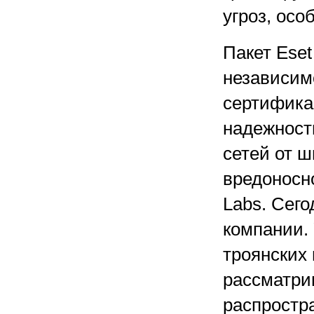
угроз, осо
Пакет Ese
независим
сертифика
надежност
сетей от ш
вредоносно
Labs. Сег
компании.
троянских
рассматри
распростр