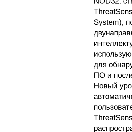
NOD32, ст
ThreatSens
System), 
двунаправ
интеллект
использую
для обнар
ПО и посл
Новый уро
автоматич
пользовате
ThreatSen
распростр