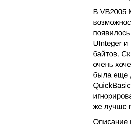
В VB2005 
возможнос
появилось 
UInteger и
байтов. Ск
очень хоче
была еще 
QuickBasic
игнорирова
же лучше п
Описание 