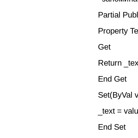
Partial Pub
Property Te
Get
Return _tex
End Get
Set(ByVal v
_text = val
End Set