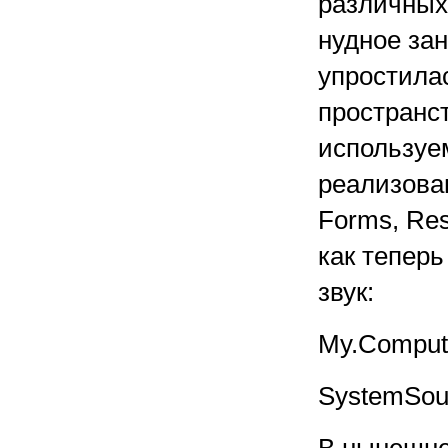
различных 
нудное зан
упростилас
пространст
используе
реализован
Forms, Res
как тепер
звук:
My.Comput
SystemSou