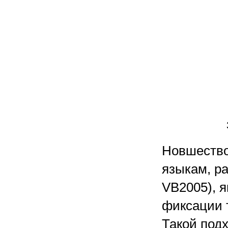
Новшество
языкам, ра
VB2005), я
фиксации 
Такой подх