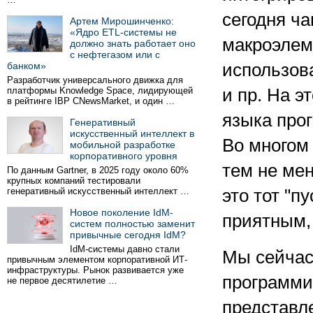
сегодня ча
Артем Мирошинченко:
«Ядро ETL-системы не
макроэлеме
должно знать работает оно
с нефтегазом или с
банком»
использов
Разработчик универсального движка для
платформы Knowledge Space, лидирующей
и пр. На 
в рейтинге IBP CNewsMarket, и один …
языка про
Генеративный
искусственный интеллект в
Во многом 
мобильной разработке
корпоративного уровня
тем не мен
По данным Gartner, в 2025 году около 60%
крупных компаний тестировали
генеративный искусственный интеллект …
это тот "п
Новое поколение IdM-
приятным,
систем полностью заменит
привычные сегодня IdM?
IdM-системы давно стали
Мы сейчас
привычным элементом корпоративной ИТ-
инфраструктуры. Рынок развивается уже
программир
не первое десятилетие …
представле