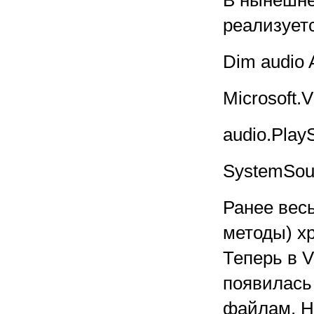
В нынешне
реализует
Dim audio
Microsoft.V
audio.Pla
SystemSou
Ранее вес
методы) х
Теперь в V
появилась
файлам. Н