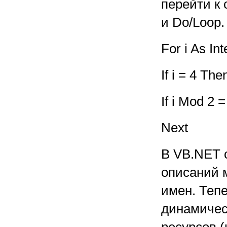
перейти к 
и Do/Loop.
For i As In
If i = 4 Th
If i Mod 2 
Next
В VB.NET 
описаний 
имен. Тепе
динамичес