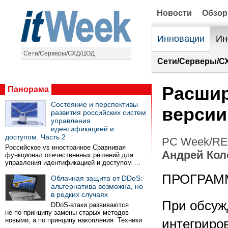
Новости
Обзо
Инновации
Ин
Сети/Серверы/СХД/ЦОД
Сети/Серверы/С
Расшир
Панорама
Состояние и перспективы
версии
развития российских систем
управления
идентификацией и
доступом. Часть 2
PC Week/RE 
Российское vs иностранное Сравнивая
Андрей Кол
функционал отечественных решений для
управления идентификацией и доступом …
ПРОГРАМ
Облачная защита от DDoS:
альтернатива возможна, но
в редких случаях
При обсуж
DDoS-атаки развиваются
не по принципу замены старых методов
новыми, а по принципу накопления. Техники
интегриро
…