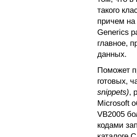
такого кла
причем на
Generics р
главное, 
данных.
Поможет п
готовых, 
snippets)
,
Microsoft 
VB2005 бол
кодами за
каталоге C