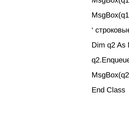
MsgBox(q1.
MsgBox(q1.
‘ строковы
Dim q2 As 
q2.Enqueue
MsgBox(q2.
End Class