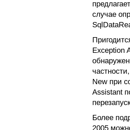
предлагае
случае оп
SqlDataRea
Пригодитс
Exception 
обнаружен
частности
New при со
Assistant 
перезапус
Более подр
2005 можно