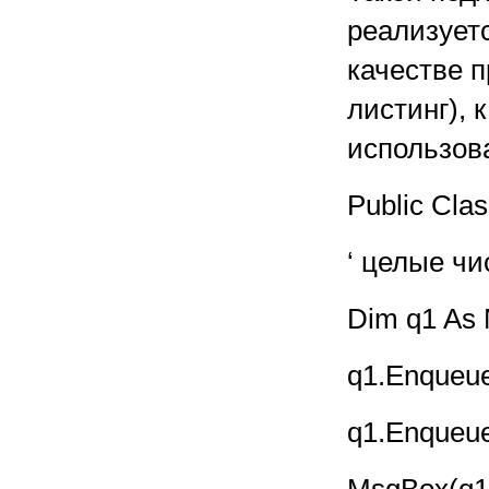
реализует
качестве 
листинг), 
использов
Public Cla
‘ целые чи
Dim q1 As 
q1.Enqueue
q1.Enqueue