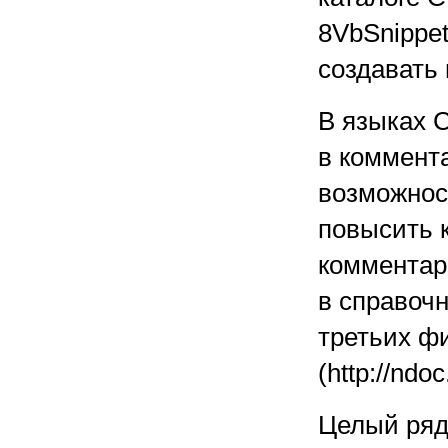
8VbSnippet
создавать 
В языках 
в коммент
возможност
повысить 
комментар
в справоч
третьих ф
(http://ndo
Целый ряд 