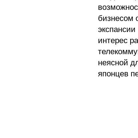
возможнос
бизнесом 
экспансии
интерес ра
телекомму
неясной д
японцев п