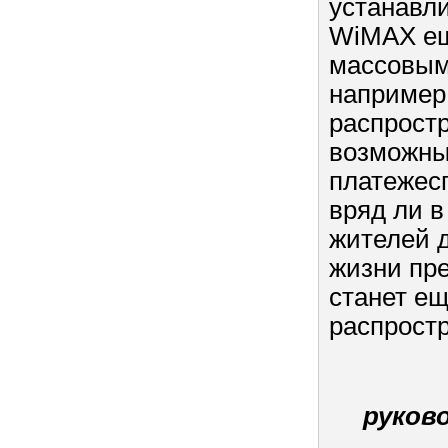
устанавл
WiMAX ещ
массовым
например,
распрост
возможным
платежесп
вряд ли в
жителей д
жизни пре
станет е
распрост
руков