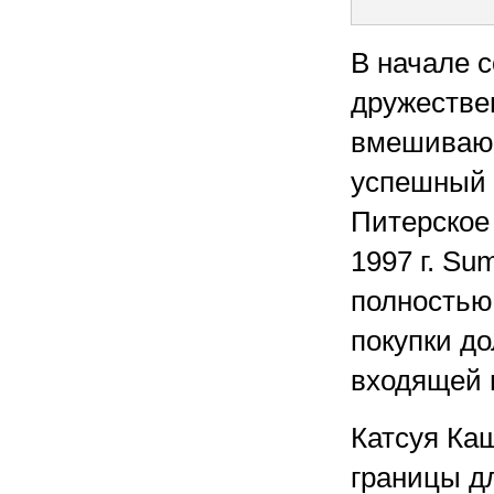
В начале 
дружестве
вмешивающ
успешный 
Питерское
1997 г. Su
полностью
покупки д
входящей в
Катсуя Каш
границы д