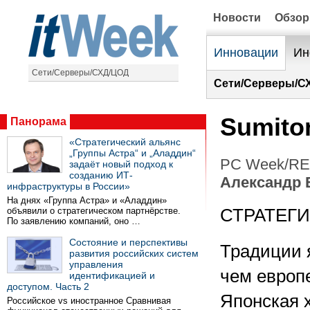
Новости
Обзо
Инновации
Ин
Сети/Серверы/СХД/ЦОД
Сети/Серверы/С
Sumito
Панорама
«Стратегический альянс
„Группы Астра“ и „Аладдин“
PC Week/RE 
задаёт новый подход к
созданию ИТ-
Александр 
инфраструктуры в России»
На днях «Группа Астра» и «Аладдин»
объявили о стратегическом партнёрстве.
СТРАТЕГ
По заявлению компаний, оно …
Состояние и перспективы
Традиции я
развития российских систем
управления
чем европе
идентификацией и
доступом. Часть 2
Японская 
Российское vs иностранное Сравнивая