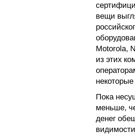
сертифици
вещи выгл
российског
оборудован
Motorola, 
из этих к
операторам
некоторые 
Пока несу
меньше, ч
денег обе
видимости