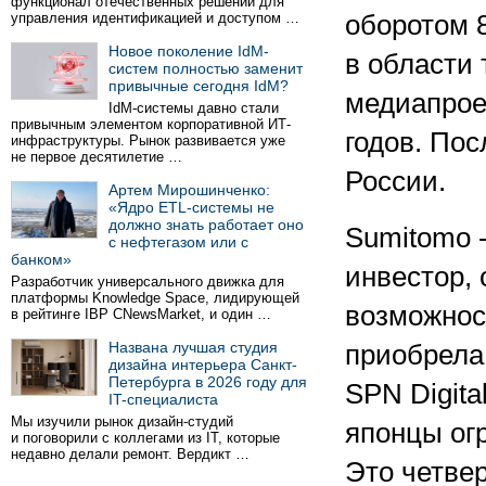
функционал отечественных решений для
управления идентификацией и доступом …
оборотом 8
Новое поколение IdM-
в области
систем полностью заменит
привычные сегодня IdM?
медиапроек
IdM-системы давно стали
привычным элементом корпоративной ИТ-
годов. Пос
инфраструктуры. Рынок развивается уже
не первое десятилетие …
России.
Артем Мирошинченко:
«Ядро ETL-системы не
должно знать работает оно
Sumitomo 
с нефтегазом или с
банком»
инвестор, 
Разработчик универсального движка для
платформы Knowledge Space, лидирующей
возможнос
в рейтинге IBP CNewsMarket, и один …
Названа лучшая студия
приобрела
дизайна интерьера Санкт-
Петербурга в 2026 году для
SPN Digita
IT-специалиста
Мы изучили рынок дизайн-студий
японцы ог
и поговорили с коллегами из IT, которые
недавно делали ремонт. Вердикт …
Это четве