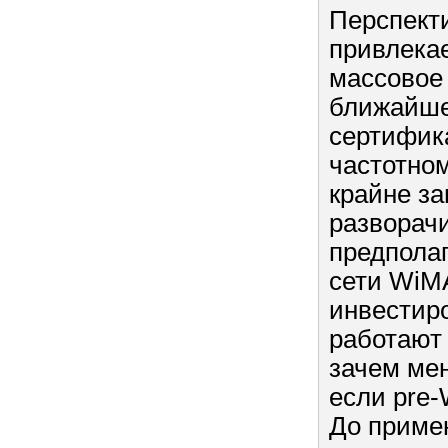
Перспект
привлекае
массовое
ближайшее
сертифик
частотном
крайне за
разворачи
предпола
сети WiM
инвестиро
работают 
зачем ме
если pre-
До примен