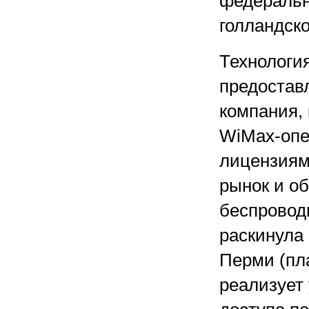
федеральн
голландск
Технологи
предоставл
компания,
WiMax-опе
лицензиям
рынок и о
беспроводн
раскинула 
Перми (пла
реализует