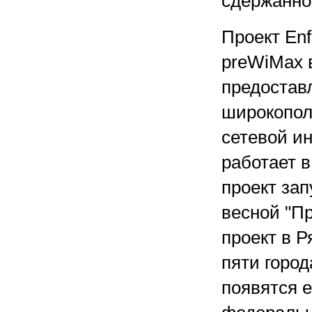
сдержанно
Проект Enf
preWiMах в
предостав
широкопол
сетевой ин
работает в
проект за
весной "П
проект в Р
пяти город
появятся е