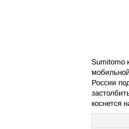
Sumitomo 
мобильной 
России по
застолбить
коснется 