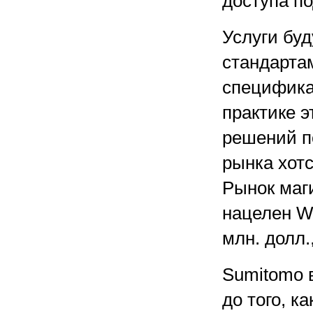
доступа по
Услуги бу
стандартам
специфика
практике 
решений п
рынка хотс
Рынок маг
нацелен W
млн. долл.
Sumitomo 
до того, к