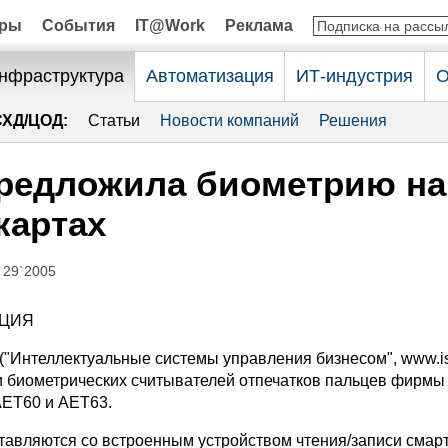
оры
События
IT@Work
Реклама
нфраструктура
Автоматизация
ИТ-индустрия
О
СХД/ЦОД:
Статьи
Новости компаний
Решения
предложила биометрию на
картах
 29`2005
АЦИЯ
("Интеллектуальные системы управления бизнесом", www.is
и биометрических считывателей отпечатков пальцев фирмы
AET60 и AET63.
тавляются со встроенным устройством чтения/записи смарт