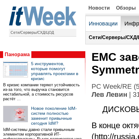
Новости
Обзоры
Инновации
Инфр
Сети/Серверы/СХД/ЦОД
Сети/Серверы/СХД/
EMC зав
Панорама
5 инструментов,
Symmetri
которые помогут
управлять проектами в
кризис
В кризис компании теряют устойчивость
PC Week/RE (5
из-за того, что выручка становится
Лев Левин
| 3
нестабильной, а стоимость ресурсов
растёт …
ДИСКОВЫ
Новое поколение IdM-
систем полностью
заменит привычные
сегодня IdM?
В конце окт
IdM-системы давно стали привычным
элементом корпоративной ИТ-
(http://rus
инфраструктуры. Рынок развивается уже