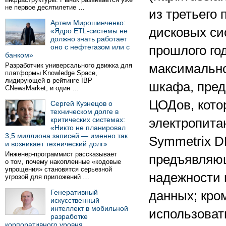
не первое десятилетие …
из третьего
Артем Мирошинченко:
дисковых си
«Ядро ETL-системы не
должно знать работает
оно с нефтегазом или с
прошлого го
банком»
Разработчик универсального движка для
максимальн
платформы Knowledge Space,
лидирующей в рейтинге IBP
шкафа, пред
CNewsMarket, и один …
ЦОДов, кото
Сергей Кузнецов о
техническом долге в
критических системах:
электропита
«Никто не планировал
3,5 миллиона записей — именно так
Symmetrix D
и возникает технический долг»
Инженер-программист рассказывает
предъявляю
о том, почему накопленные «кодовые
упрощения» становятся серьезной
надежности 
угрозой для приложений …
Генеративный
данных; кром
искусственный
интеллект в мобильной
использоват
разработке
корпоративного уровня