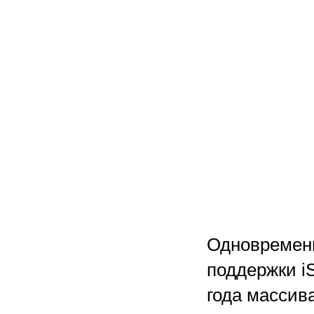
Одновремен
поддержки i
года массива