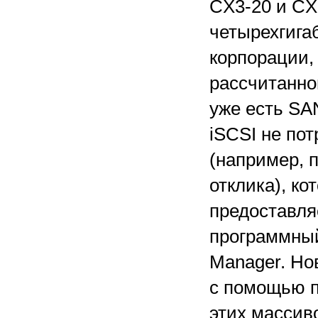
CX3-20 и CX
четырехгигаб
корпорации,
рассчитанно
уже есть SAN
iSCSI не пот
(например, 
отклика), ко
предоставля
программный 
Manager. Нов
с помощью п
этих массив