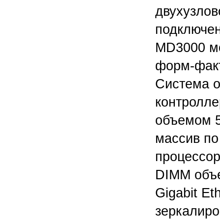
двухузлов
подключен
MD3000 мо
форм-факт
Система о
контролле
объемом 5
массив по 
процессор
DIMM объе
Gigabit Et
зеркалиро