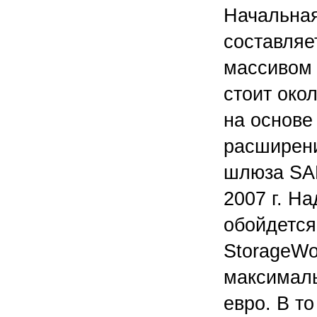
Начальная
составляе
массивом 
стоит око
на основе 
расширени
шлюза SAN
2007 г. Н
обойдется
StorageWor
максималь
евро. В т