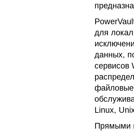
предназна
PowerVaul
для локал
исключени
данных, п
сервисов 
распредел
файловые 
обслужива
Linux, Uni
Прямыми к