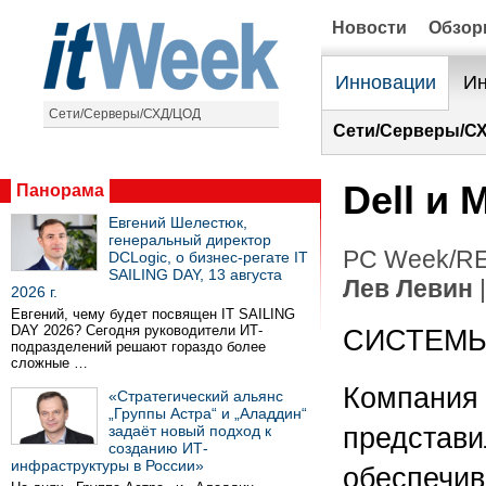
Новости
Обзо
Инновации
Ин
Сети/Серверы/СХД/ЦОД
Сети/Серверы/С
Dell и 
Панорама
Евгений Шелестюк,
генеральный директор
PC Week/RE
DCLogic, о бизнес-регате IT
SAILING DAY, 13 августа
Лев Левин
|
2026 г.
Евгений, чему будет посвящен IT SAILING
DAY 2026? Сегодня руководители ИТ-
СИСТЕМЫ
подразделений решают гораздо более
сложные …
Компания D
«Стратегический альянс
„Группы Астра“ и „Аладдин“
задаёт новый подход к
представи
созданию ИТ-
инфраструктуры в России»
обеспечив