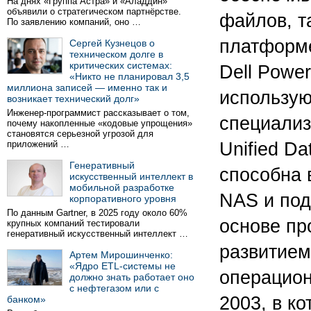
На днях «Группа Астра» и «Аладдин»
объявили о стратегическом партнёрстве.
файлов, т
По заявлению компаний, оно …
платформе
Сергей Кузнецов о
техническом долге в
критических системах:
Dell Powe
«Никто не планировал 3,5
миллиона записей — именно так и
использую
возникает технический долг»
Инженер-программист рассказывает о том,
специализ
почему накопленные «кодовые упрощения»
становятся серьезной угрозой для
приложений …
Unified D
Генеративный
способна 
искусственный интеллект в
мобильной разработке
NAS и под
корпоративного уровня
По данным Gartner, в 2025 году около 60%
основе пр
крупных компаний тестировали
генеративный искусственный интеллект …
развитие
Артем Мирошинченко:
«Ядро ETL-системы не
операцион
должно знать работает оно
с нефтегазом или с
2003, в к
банком»