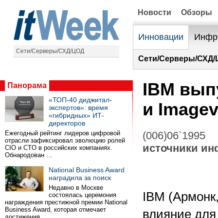
Новости
Обзоры
Инновации
Инфр
Сети/Серверы/СХД/ЦОД
Сети/Серверы/СХД/
IBM вып
Панорама
«ТОП-40 диджитал-
и Imagev
экспертов»: время
«гибридных» ИТ-
директоров
Ежегодный рейтинг лидеров цифровой
(006)06`1995
отрасли зафиксировал эволюцию ролей
источники и
CIO и CTO в российских компаниях.
Обнародован …
National Business Award
наградила за поиск
Недавно в Москве
IBM (Армонк
состоялась церемония
награждения престижной премии National
Business Award, которая отмечает
влияние для
достижения …