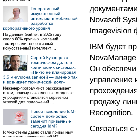
документами
Генеративный
искусственный
Novasoft Sys
интеллект в мобильной
разработке
корпоративного уровня
Imagevision 
По данным Gartner, в 2025 году
около 60% крупных компаний
тестировали генеративный
IBM будет п
искусственный интеллект …
NovaManage 
Сергей Кузнецов о
техническом долге в
Он обеспечи
критических системах:
«Никто не планировал
3,5 миллиона записей — именно так
управление и
и возникает технический долг»
Инженер-программист рассказывает
прохождения.
о том, почему накопленные «кодовые
упрощения» становятся серьезной
продажу лин
угрозой для приложений …
Recognition.
Новое поколение IdM-
систем полностью
заменит привычные
сегодня IdM?
Связаться с
IdM-системы давно стали привычным
элементом корпоративной ИТ-