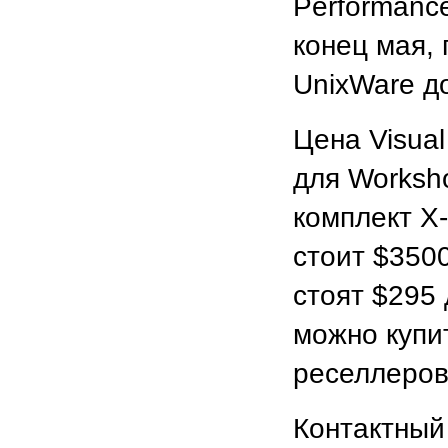
Performanc
конец мая,
UnixWare д
Цена Visual
для Worksh
комплект X-
стоит $350
стоят $295
можно купит
реселлеров
Контактный