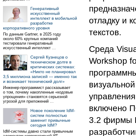
предназнач
Генеративный
искусственный
интеллект в мобильной
отладку и 
разработке
корпоративного уровня
текстов.
По данным Gartner, в 2025 году
около 60% крупных компаний
тестировали генеративный
Среда Visu
искусственный интеллект …
Сергей Кузнецов о
Workshop f
техническом долге в
критических системах:
программны
«Никто не планировал
3,5 миллиона записей — именно так
и возникает технический долг»
визуальной
Инженер-программист рассказывает
о том, почему накопленные «кодовые
управления
упрощения» становятся серьезной
угрозой для приложений …
включено П
Новое поколение IdM-
систем полностью
3.2 фирмы 
заменит привычные
сегодня IdM?
разработчи
IdM-системы давно стали привычным
элементом корпоративной ИТ-