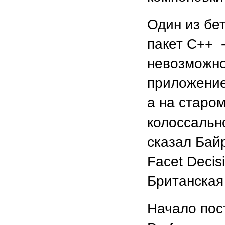
Один из бе
пакет C++ 
невозможно 
приложение
а на старом
колоссальн
сказал Бай
Facet Decis
Британская
Начало пос