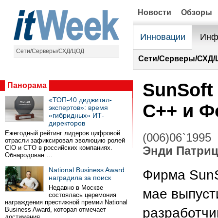
Новости
Обзоры
Инновации
Инф
Сети/Серверы/СХД/ЦОД
Сети/Серверы/СХД/
SunSoft
Панорама
«ТОП-40 диджитал-
C++ и Ф
экспертов»: время
«гибридных» ИТ-
директоров
Ежегодный рейтинг лидеров цифровой
(006)06`1995
отрасли зафиксировал эволюцию ролей
CIO и CTO в российских компаниях.
Энди Патри
Обнародован …
National Business Award
Фирма SunS
наградила за поиск
Недавно в Москве
мае выпуст
состоялась церемония
награждения престижной премии National
разработчи
Business Award, которая отмечает
достижения …