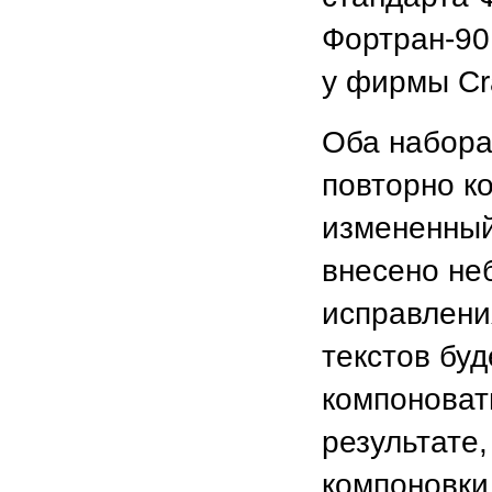
Фортран-90
у фирмы Cr
Оба набора 
повторнo к
измененный
внесено не
исправлени
текстов бу
компоноват
результате,
компоновки